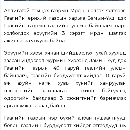
Авлигатай тэмцэх газрын Мөрдөн шалгах хэлтсээс
Гаалийн ерөнхий газрын харьяа Замын-Үүд дэх
Гаалийн газрын гаалийн улсын байцаагч нарт
холбогдох эрүүгийн 3 хэрэгт мөрдөн шалгах
ажиллагаа явуулж байна.
Эрүүгийн хэрэг хянан шийдвэрлэх тухай хуульд
заасан үндэслэл, журмын хүрээнд Замын-Үүд дэх
Гаалийн газрын 40 гаруй гаалийн улсын
байцаагч, гаалийн бүрдүүлэлт хийдэг 10 гаруй
аж ахуйн нэгж, хувь хүнийг хамруулан
нэгжлэгийн ажиллагааг зохион байгуулж,
одоогийн байдлаар 3 сэжигтнийг баривчлах
арга хэмжээ аваад байна.
Гаалийн газрын нэр бүхий албан тушаалтнууд
болон гаалийн бүрдүүлэлт хийдэг этгээдүүд нь