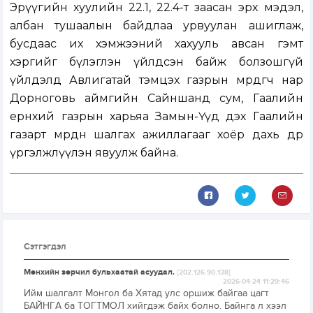
Эрүүгийн хуулийн 22.1, 22.4-т заасан эрх мэдэл,
албан тушаалын байдлаа урвуулан ашиглаж,
бусдаас их хэмжээний хахууль авсан гэмт
хэргийг бүлэглэн үйлдсэн байж болзошгүй
үйлдэлд Авлигатай тэмцэх газрын мөрдөгч нар
Дорноговь аймгийн Сайншанд сум, Гаалийн
ерөнхий газрын харьяа Замын-Үүд дэх Гаалийн
газарт мөрдөн шалгах ажиллагааг хоёр дахь өдрөө
үргэлжлүүлэн явуулж байна.
Сэтгэгдэл
Мөнхийн зөрчил бульхаатай асуудал.
[202.126.90.138]
2026-04-24 11:29:46
Ийм шалгалт Монгол ба Хятад улс оршиж байгаа цагт
БАЙНГА ба ТОГТМОЛ хийгдэж байх болно. Байнга л хээл