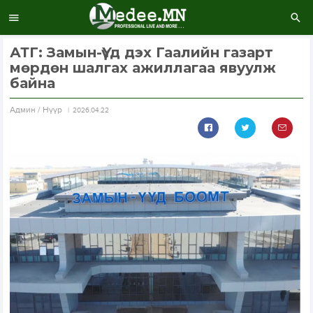
АТГ: Замын-Үүд дэх Гаалийн газарт
мөрдөн шалгах ажиллагаа явуулж
байна
Aдмин / Нүүр
2026.04.22