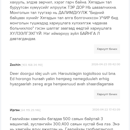
хахууль, элдэв зөрчил, хэрэг гарч байна. Хятадын тал
буруутсан хүмүүсийг илрүүлж ТЭР ДОР НЬ цаазалчихна.
Монголын тал түүгээр нь ДАЛИМДУУЛЖ "Бидний
байцаах хүнийг Хятадын тал алга болгочихсон УЧИР бид
монголын түшмэдэд хариуцлага хүлээлгэж чадахаа
больчихлоо" гэсэн шалтаг заагаад өөдтэй хариуцлага
ХҮЛЭЭЛГЭХГҮЙ. Нэг иймэрхүү зүйл БАЙНГА Л
давтагдандаа.
Хариулт бичих
Zochin
2026-04-23 09:42:00
[103.168.34.110]
Deer doorgui idej uuh um. Haroutslagiin togtoltsoo sul bna.
Ed horongo huraah yaliin hemjeeg nemegduuleh erhiig
hyazgaarlah zereg arga hemjeenuud avah shaardlagartaia
Хариулт бичих
Иргэн
2026-04-22 17:43:09
[64.119.29.146]
Гаалийхан хамгийн багадаа 500 саяын байртай 3
машинтай, зуслангийн 300,400 саяын хустай бна лээ. Энэ
нь хамгийн ядуу ажилтан нь. Гаалийхан тэрбумтангууд