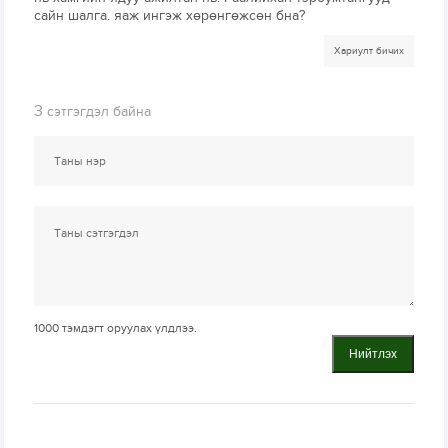
сайн шалга. яаж ингэж хөрөнгөжсөн бна?
Хариулт бичих
3
сэтгэгдэл байна
1000
тэмдэгт оруулах үлдлээ.
Нийтлэх