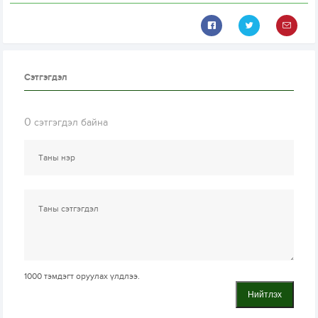
Сэтгэгдэл
0
сэтгэгдэл байна
1000
тэмдэгт оруулах үлдлээ.
Нийтлэх