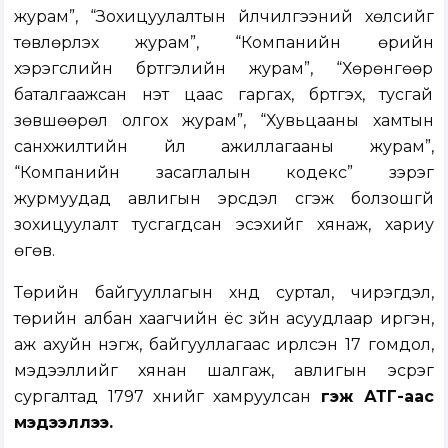
журам”, “Зохицуулалтын үйлчилгээний хөлсийг
төвлөрүүлэх журам”, “Компанийн өрийн
хэрэгслийн бүртгэлийн журам”, “Хөрөнгөөр
баталгаажсан үнэт цаас гаргах, бүртгэх, тусгай
зөвшөөрөл олгох журам”, “Хувьцааны хамтын
санхүүжилтийн үйл ажиллагааны журам”,
“Компанийн засаглалын кодекс” зэрэг
журмуудад авлигын эрсдэл үүсгэж болзошгүй
зохицуулалт тусгагдсан эсэхийг хянаж, хариу
өгөв.
Төрийн байгууллагын хүнд суртал, чирэгдэл,
төрийн албан хаагчийн ёс зүйн асуудлаар иргэн,
аж ахуйн нэгж, байгууллагаас ирүүлсэн 17 гомдол,
мэдээллийг хянан шалгаж, авлигын эсрэг
сургалтад 1797 хүнийг хамруулсан
гэж АТГ-аас
мэдээллээ.