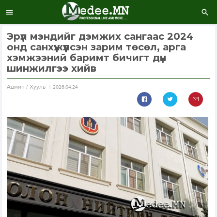
Эрүүл мэндийг дэмжих сангаас 2024
онд санхүүжүүлсэн зарим төсөл, арга
хэмжээний баримт бичигт дүн
шинжилгээ хийв
Aдмин / Хууль
2026.04.24