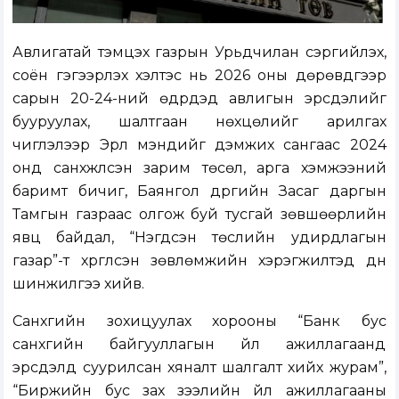
Авлигатай тэмцэх газрын Урьдчилан сэргийлэх,
соён гэгээрүүлэх хэлтэс нь 2026 оны дөрөвдүгээр
сарын 20-24-ний өдрүүдэд авлигын эрсдэлийг
бууруулах, шалтгаан нөхцөлийг арилгах
чиглэлээр Эрүүл мэндийг дэмжих сангаас 2024
онд санхүүжүүлсэн зарим төсөл, арга хэмжээний
баримт бичиг, Баянгол дүүргийн Засаг даргын
Тамгын газраас олгож буй тусгай зөвшөөрлийн
явц байдал, “Нэгдсэн төслийн удирдлагын
газар”-т хүргүүлсэн зөвлөмжийн хэрэгжилтэд дүн
шинжилгээ хийв.
Санхүүгийн зохицуулах хорооны “Банк бус
санхүүгийн байгууллагын үйл ажиллагаанд
эрсдэлд суурилсан хяналт шалгалт хийх журам”,
“Биржийн бус зах зээлийн үйл ажиллагааны