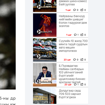
дэмжих шинэ комисс
байгууллаа
1 цаг
0
0
Найрааны бөхчүүд
нийгмийн шившиг
болон гадуурхагдаж
эхэллээ
1 цаг
1
0
Сүүлийн 10 жилд 700
мянга гаруй суудлын
авто машин
импортолжээ
23 цаг
0
0
Б.Пүрэвдагва:
Найман салбарын
103 үйлчилгээний
бүртгэлийг
цуцалснаар бизнес
эрхлэхэд таатай...
23 цаг
1
0
Долдугаар сард
709.503 зөрчил
бүртгэгджээ
-ны өдөр
ууцны иж