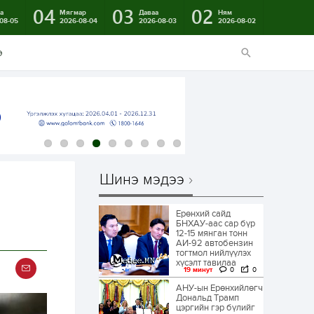
04
03
02
а
Мягмар
Даваа
Ням
08-05
2026-08-04
2026-08-03
2026-08-02
э
Шинэ мэдээ
Ерөнхий сайд
БНХАУ-аас сар бүр
12-15 мянган тонн
АИ-92 автобензин
тогтмол нийлүүлэх
хүсэлт тавилаа
19 минут
0
0
АНУ-ын Ерөнхийлөгч
Дональд Трамп
цэргийн гэр бүлийг