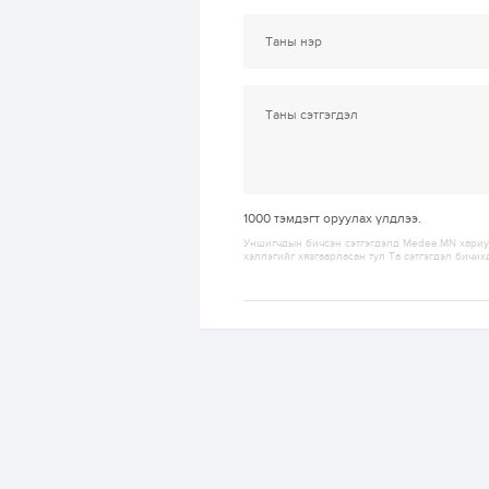
1000
тэмдэгт оруулах үлдлээ.
Уншигчдын бичсэн сэтгэгдэлд Medee.MN хариуц
хэллэгийг хязгаарласан тул Та сэтгэгдэл бичих