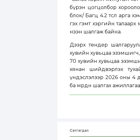
бүрэн цогцолбор хороолол
блок/ Багц 4.2 төсөл арга 
гэх гэмт хэргийн талаарх 
нээн шалгаж байна.
Дээрх тендер шалгаруул
хувийн хувьцаа эзэмшигч, 
70 хувийн хувьцаа эзэмшиг
хянан шийдвэрлэх тухай
үндэслэлээр 2026 оны 4 д
ба мөрдөн шалгах ажиллага
Сэтгэгдэл