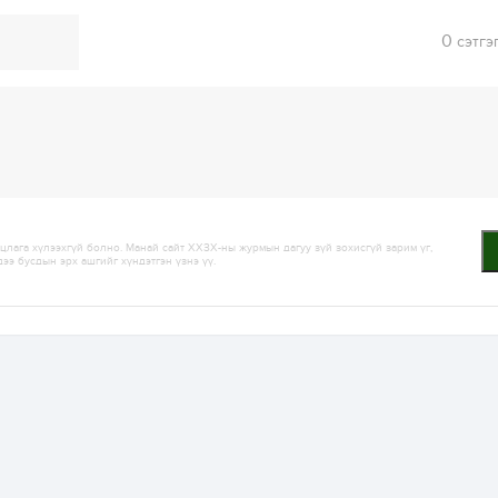
0
сэтгэ
лага хүлээхгүй болно. Манай сайт ХХЗХ-ны журмын дагуу зүй зохисгүй зарим үг,
дээ бусдын эрх ашгийг хүндэтгэн үзнэ үү.