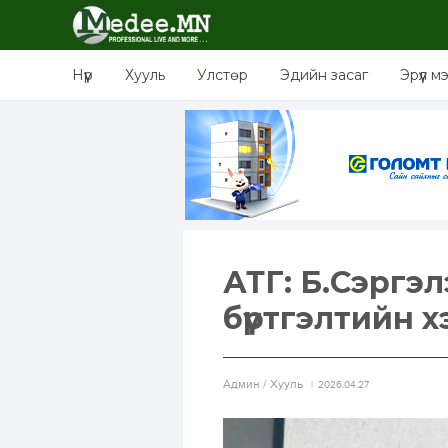
Нүүр
Хууль
Улстөр
Эдийн засаг
Эрүүл м
АТГ: Б.Сэргэ
бүртгэлтийн 
Aдмин / Хууль
2026.04.27