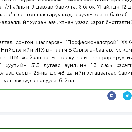
 /71 айлын 9 давхар барилга, 6 блок 71 айлын 12 д
хэмжээ”-г сонгон шалгаруулахдаа хууль зөрчсөн байж б
мэдээллийг хүлээн авч, хянан үзээд хэрэг бүртгэлти
алтад сонгон шалгарсан “Професионалстрой” ХХК
Нийслэлийн ИТХ-ын төлөөлөгч Б.Сэргэлэнбаатар, тус к
ч Ш.Мөнхсайхан нарыг прокурорын зөвшөөрлөөр Эрүүги
 хуулийн 31.5 дугаар зүйлийн 1.3 дахь хэсэгт
үгээр сарын 25-ны өдөр 48 цагийн хугацаагаар бар
аг үргэлжлүүлэн явуулж байна.