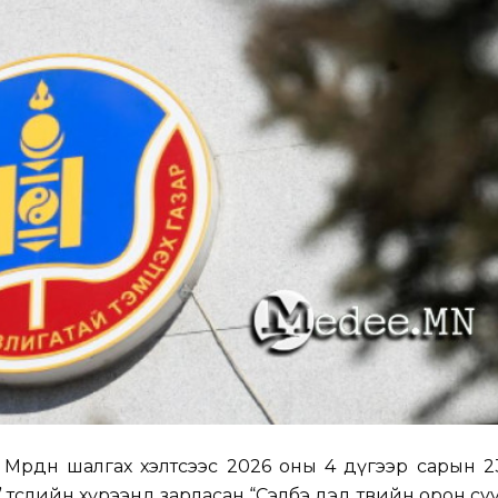
Мөрдөн шалгах хэлтсээс 2026 оны 4 дүгээр сарын 23
 төслийн хүрээнд зарласан “Сэлбэ дэд төвийн орон с