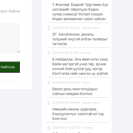
Т.Жанлав: Бидний "Шугаман бус
Б.Хулан дэлхийн
системийг ойролцоо бодох
аварга боллоо
гдэл байна
супер схемүүд" бүтээл тооцон
бодох математикт нээлт хийсэн
2026-08-05 15:02:31 / Эдийн засаг
1 өдөр
0
0
ЗГ: Автобензин, дизель
Р.Даваадорж: Энэ
түлшний онцгой албан татварыг
намрын экспортын
тэглэлээ
орлого Монголд
боломж олгож болох
2026-08-05 12:11:05 / Улстөр
юм
Б.Найдалаа: Энэ өвөл илүү хүнд
1 өдөр
0
2
байж магадгүй учир төр, эрчим
Нийтлэх
хүчний байгууллагууд, иргэд
Автомашины улсын
дугаар сондгой
бэлтгэлээ сайн хангах нь зүйтэй
тоогоор төгссөн бол
өнөөдөр шатахуун
2026-08-05 12:57:50 / Нүүр
авна
Европ дахь монголчуудын
1 өдөр
0
0
соёлын наадам боллоо
Н.Номтойбаяр:
2026-08-05 15:06:04 / Эдийн засаг
Аймгуудад
тулгамдаж буй
Нөөцийн махны худалдаа,
асуудлуудыг долоо
борлуулалтыг нээлттэй ил тод
хоног бүр Засгийн
болгоно
газрын...
1 өдөр
0
0
2026-08-06 10:32:53 / Улстөр
УИХ-ын дарга