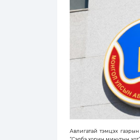
Авлигатай тэмцэх газрын 
“Сэлбэ хорин минутын хот”