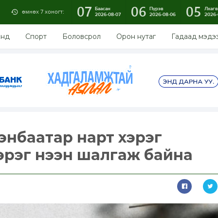
07
06
05
Баасан
Пүрэв
Лхагв
өмнөх 7 хоногт:
2026-08-07
2026-08-06
2026-
энд
Спорт
Боловсрол
Орон нутаг
Гадаад мэдэ
лэнбаатар нарт хэрэг
хэрэг нээн шалгаж байна