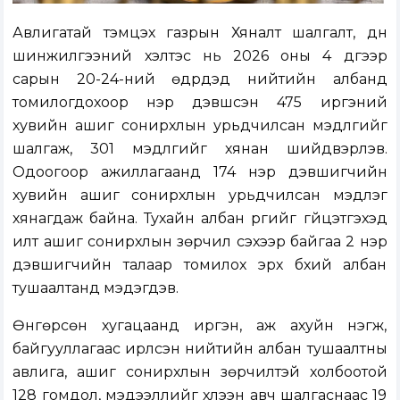
Авлигатай тэмцэх газрын Хяналт шалгалт, дүн
шинжилгээний хэлтэс нь 2026 оны 4 дүгээр
сарын 20-24-ний өдрүүдэд нийтийн албанд
томилогдохоор нэр дэвшсэн 475 иргэний
хувийн ашиг сонирхлын урьдчилсан мэдүүлгийг
шалгаж, 301 мэдүүлгийг хянан шийдвэрлэв.
Одоогоор ажиллагаанд 174 нэр дэвшигчийн
хувийн ашиг сонирхлын урьдчилсан мэдүүлэг
хянагдаж байна. Тухайн албан үүргийг гүйцэтгэхэд
илт ашиг сонирхлын зөрчил үүсэхээр байгаа 2 нэр
дэвшигчийн талаар томилох эрх бүхий албан
тушаалтанд мэдэгдэв.
Өнгөрсөн хугацаанд иргэн, аж ахуйн нэгж,
байгууллагаас ирүүлсэн нийтийн албан тушаалтны
авлига, ашиг сонирхлын зөрчилтэй холбоотой
128 гомдол, мэдээллийг хүлээн авч шалгаснаас 19