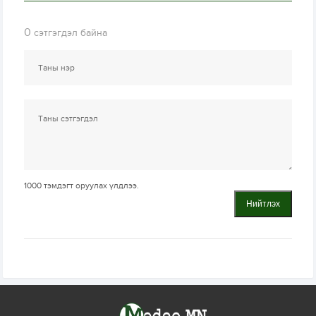
0
сэтгэгдэл байна
1000
тэмдэгт оруулах үлдлээ.
Нийтлэх