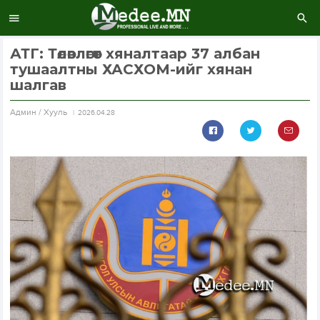
АТГ: Төлөвлөгөөт хяналтаар 37 албан
тушаалтны ХАСХОМ-ийг хянан
шалгав
Aдмин / Хууль
2026.04.28