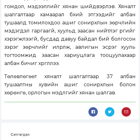
гомдол, мэдээллийг хянан шийдвэрлэв. Хяналт
шалгалтаар хамаарал бүхий этгээдийг албан
тушаалд томилохдоо ашиг сонирхлын зөрчлийн
мэдэгдэл гаргаагүй, хуульд заасан нийтлэг үүргийг
хэрэгжүүлээгүй, бусдад давуу байдал бий болгосон
зэрэг зөрчлийг илрүүлж, авлигын эсрэг хууль
тогтоомжид заасан хариуцлага тооцуулахаар
албан бичиг хүргүүллээ.
Төлөвлөгөөт хяналт шалгалтаар 37 албан
тушаалтны хувийн ашиг сонирхлын болон
хөрөнгө, орлогын мэдүүлгийг хянан шалгав.
Сэтгэгдэл