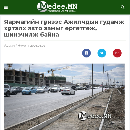
Яармагийн гүүрнээс Ажилчдын гудамж
хүртэлх авто замыг өргөтгөж,
шинэчилж байна
Aдмин / Нүүр
2026.05.08