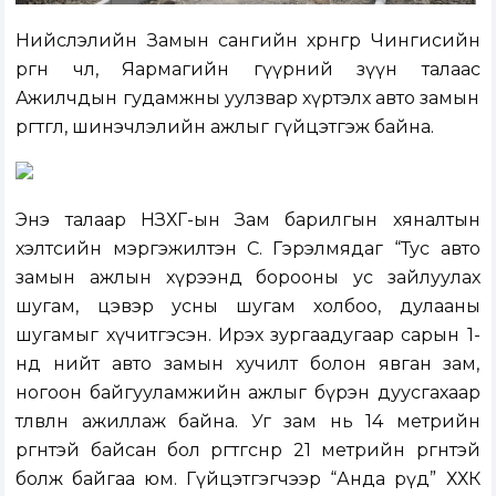
Нийслэлийн Замын сангийн хөрөнгөөр Чингисийн
өргөн чөлөө, Яармагийн гүүрний зүүн талаас
Ажилчдын гудамжны уулзвар хүртэлх авто замын
өргөтгөл, шинэчлэлийн ажлыг гүйцэтгэж байна.
Энэ талаар НЗХГ-ын Зам барилгын хяналтын
хэлтсийн мэргэжилтэн С. Гэрэлмядаг
“Тус авто
замын ажлын хүрээнд борооны ус зайлуулах
шугам, цэвэр усны шугам холбоо, дулааны
шугамыг хүчитгэсэн. Ирэх зургаадугаар сарын 1-
нд нийт авто замын хучилт болон явган зам,
ногоон байгууламжийн ажлыг бүрэн дуусгахаар
төлөвлөн ажиллаж байна. Уг зам нь 14 метрийн
өргөнтэй байсан бол өргөтгөснөөр 21 метрийн өргөнтэй
болж байгаа юм. Гүйцэтгэгчээр “Анда рөүд” ХХК