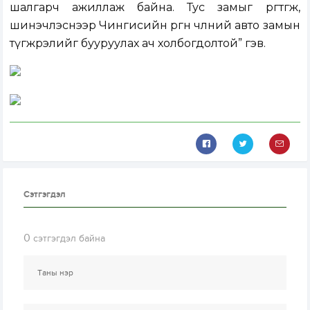
шалгарч ажиллаж байна. Тус замыг өргөтгөж,
шинэчлэснээр Чингисийн өргөн чөлөөний авто замын
түгжрэлийг бууруулах ач холбогдолтой” гэв.
Сэтгэгдэл
0
сэтгэгдэл байна