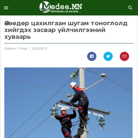
Өнөөдөр цахилгаан шугам тоноглолд
хийгдэх засвар үйлчилгээний
хуваарь
Aдмин / Нүүр
2026.05.12