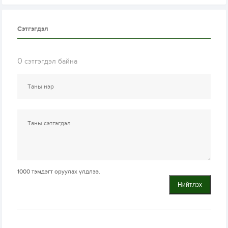
Сэтгэгдэл
0
сэтгэгдэл байна
1000
тэмдэгт оруулах үлдлээ.
Нийтлэх