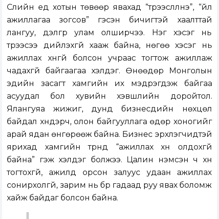
Сүүлийн үед хотын төвөөр явахад “түрээслүүлнэ”, “үйл
ажиллагаа зогсов” гэсэн бичигтэй хаалттай
лангуу, дэлгүүр улам олширчээ. Нэг хэсэг нь
түрээсээ дийлэхгүй хааж байна, нөгөө хэсэг нь
ажиллах хүнгүй болсон учраас тогтож ажиллаж
чадахгүй байгаагаа хэлдэг. Өнөөдөр Монголын
эдийн засагт хамгийн их мэдрэгдэж байгаа
асуудал бол хувийн хэвшлийн доройтол.
Ялангуяа жижиг, дунд бизнесүүдийн нөхцөл
байдал хүндэрч, олон байгууллага өдөр хоногийг
арай ядан өнгөрөөж байна. Бизнес эрхлэгчидтэй
ярихад хамгийн түрүүнд “ажиллах хүн олдохгүй
байна” гэж хэлдэг болжээ. Цалин нэмсэн ч хүн
тогтохгүй, ажилд орсон залуус удаан ажиллах
сонирхолгүй, зарим нь бүр гадаад руу явах боломж
хайж байдаг болсон байна.