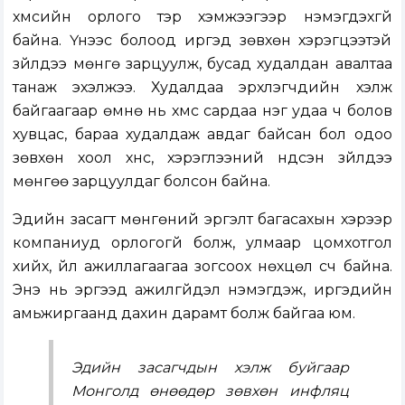
хүмүүсийн орлого тэр хэмжээгээр нэмэгдэхгүй
байна. Үүнээс болоод иргэд зөвхөн хэрэгцээтэй
зүйлдээ мөнгө зарцуулж, бусад худалдан авалтаа
танаж эхэлжээ. Худалдаа эрхлэгчдийн хэлж
байгаагаар өмнө нь хүмүүс сардаа нэг удаа ч болов
хувцас, бараа худалдаж авдаг байсан бол одоо
зөвхөн хоол хүнс, хэрэглээний үндсэн зүйлдээ
мөнгөө зарцуулдаг болсон байна.
Эдийн засагт мөнгөний эргэлт багасахын хэрээр
компаниуд орлогогүй болж, улмаар цомхотгол
хийх, үйл ажиллагаагаа зогсоох нөхцөл үүсч байна.
Энэ нь эргээд ажилгүйдэл нэмэгдэж, иргэдийн
амьжиргаанд дахин дарамт болж байгаа юм.
Эдийн засагчдын хэлж буйгаар
Монголд өнөөдөр зөвхөн инфляц