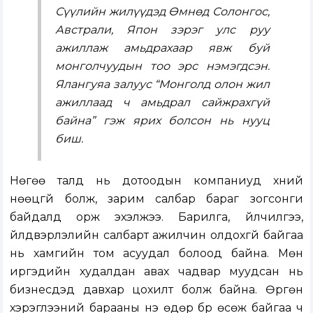
Сүүлийн жилүүдэд Өмнөд Солонгос,
Австрали, Япон зэрэг улс руу
ажиллаж амьдрахаар явж буй
монголчуудын тоо эрс нэмэгдсэн.
Ялангуяа залуус “Монголд олон жил
ажиллаад ч амьдрал сайжрахгүй
байна” гэж ярих болсон нь нууц
биш.
Нөгөө талд нь дотоодын компаниуд хүний
нөөцгүй болж, зарим салбар бараг зогсонги
байдалд орж эхэлжээ. Барилга, үйлчилгээ,
үйлдвэрлэлийн салбарт ажилчин олдохгүй байгаа
нь хамгийн том асуудал болоод байна. Мөн
иргэдийн худалдан авах чадвар муудсан нь
бизнесүүдэд давхар цохилт болж байна. Өргөн
хэрэглээний барааны үнэ өдөр бүр өсөж байгаа ч