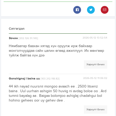
Сэтгэгдэл
Зочин
2026-05-12 13:52:54
[202.126.91.145]
Нямбаатар баахан хятад хүн оруулж ирж байхаар
монголчууддаа сайн цалин өгөөд ажиллуул. Их мөнгөөр
туйлж байгаа хүн дээ
Хариулт бичих
Gonshignoj l baina uu
2026-05-12 11:06:02
[103.212.118.82]
44 ikh nayad nuursnii mongoo avaach ee . 2500 litsenz
baina . Uul uurhain ashigiin 50 huviig ni avdag boloe oo . Ard
tumnii bayalag aa . Baigaa bolomjoo ashiglaj chadahgui bol
hohino gehees oor uy gehev dee .
Хариулт бичих