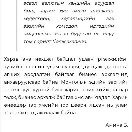
эсвэл валютын ханшийн асуудал
биш, харин хүн амын шилжилт
хөдөлгөөн, хөдөлмөрийн зах
зээлийн хомсдол, иргэдийн
амьдралын итгэл буурсан нь илүү
том сорилт болж эхэлжээ.
Хэрэв энэ нөхцөл байдал удаан үргэлжилбэл
хувийн хэвшил улам суларч, дундаж давхарга
агших эрсдэлтэй байгааг бизнес эрхлэгчид
анхааруулсаар байна. Монголын эдийн засгийг
зөвхөн уул уурхай биш, харин ажил хийж, татвар
төлж, бизнес эрхэлж байгаа хүмүүс авч явдаг. Харин
өнөөдөр тэр хүмүүсийн тоо цөөрч, үлдсэн нь улам
хүнд нөхцөлд ажиллаж байна.
Амина Б.