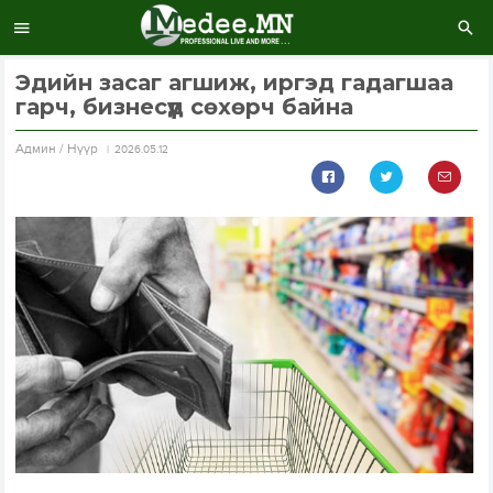
Эдийн засаг агшиж, иргэд гадагшаа
гарч, бизнесүүд сөхөрч байна
Aдмин / Нүүр
2026.05.12