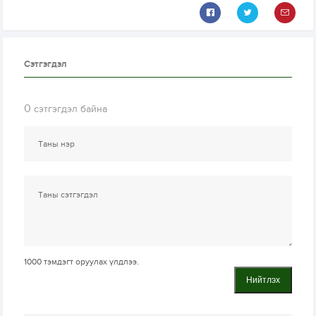
Сэтгэгдэл
0
сэтгэгдэл байна
1000
тэмдэгт оруулах үлдлээ.
Нийтлэх