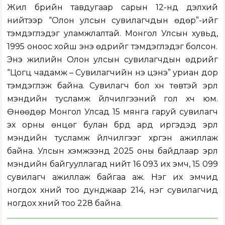
Жил бүрийн тавдугаар сарын 12-нд дэлхий
нийтээр “Олон улсын сувилагчдын өдөр”-ийг
тэмдэглэдэг уламжлалтай. Монгол Улсын хувьд,
1995 оноос хойш энэ өдрийг тэмдэглэдэг болсон.
Энэ жилийн Олон улсын сувилагчдын өдрийг
“Цогц чадамж – Сувилагчийн үнэ цэнэ” уриан дор
тэмдэглэж байна. Сувилагч бол хүн төвтэй эрүүл
мэндийн тусламж үйлчилгээний гол хүч юм.
Өнөөдөр Монгол Улсад 15 мянга гаруй сувилагч
эх орны өнцөг булан бүрд ард иргэдэд эрүүл
мэндийн тусламж үйлчилгээг хүргэн ажиллаж
байна. Улсын хэмжээнд 2025 оны байдлаар эрүүл
мэндийн байгууллагад нийт 16 093 их эмч, 15 099
сувилагч ажиллаж байгаа аж. Нэг их эмчид
ногдох хүний тоо дунджаар 214, нэг сувилагчид
ногдох хүний тоо 228 байна.