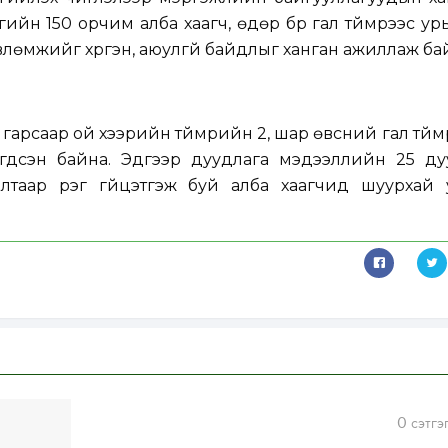
үлгийн 150 орчим алба хаагч, өдөр бүр гал түймрээс у
өвлөмжийг хүргэн, аюулгүй байдлыг ханган ажиллаж ба
арсаар ой хээрийн түймрийн 2, шар өвсний гал түй
эгдсэн байна. Эдгээр дуудлага мэдээллийн 25 ду
алтаар үүрэг гүйцэтгэж буй алба хаагчид шуурхай
0
сэтгэ