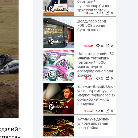
бүртгэлийг
цуцалснаар бизнес
эрхлэхэд таатай...
14 цаг
1
0
Долдугаар сард
709.503 зөрчил
бүртгэгджээ
16 цаг
0
0
Цалинтай ээжийн 50
мянган төгрөгийн
тэтгэмжийг 500
мянгад хүргэх
өргөдөлд санал авч
эхэлжээ
16 цаг
2
0
Б.Түмэн-Өлзий: Олон
улсад хуримтлуулсан
мэдлэг, туршлагаа эх
орныхоо хөгжилд
зориулна
16 цаг
0
0
Алтны үнэ дөрвөн
улирал дараалан
өсөж байна
рсдэлийг
мтарсан