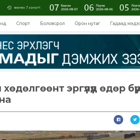
07
06
05
Баасан
Пүрэв
Лхагв
өмнөх 7 хоногт:
2026-08-07
2026-08-06
2026-
энд
Спорт
Боловсрол
Орон нутаг
Гадаад мэдэ
хөдөлгөөнт эргүүлүүд өдөр бүр 
йна