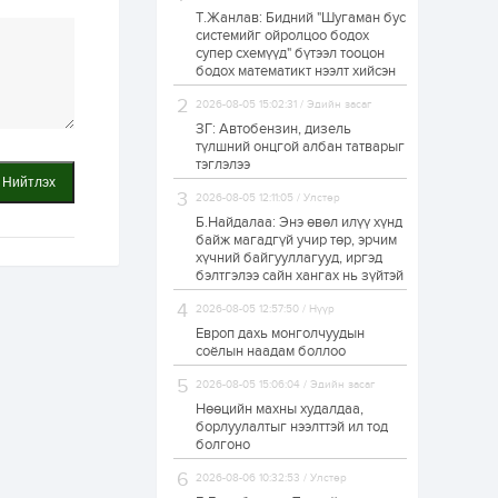
Т.Жанлав: Бидний "Шугаман бус
Н.Номтойбаяр:
системийг ойролцоо бодох
Аймгуудад
супер схемүүд" бүтээл тооцон
тулгамдаж буй
асуудлуудыг долоо
бодох математикт нээлт хийсэн
хоног бүр Засгийн
газрын...
2026-08-05 15:02:31 / Эдийн засаг
1 өдөр
0
0
ЗГ: Автобензин, дизель
УИХ-ын дарга
түлшний онцгой албан татварыг
С.Бямбацогт төрийг
тэглэлээ
төлөөлөн Сутай
Нийтлэх
хайрхны тэнгэрийг
2026-08-05 12:11:05 / Улстөр
тахих төрийн
тахилгад оролцлоо
Б.Найдалаа: Энэ өвөл илүү хүнд
1 өдөр
3
0
байж магадгүй учир төр, эрчим
хүчний байгууллагууд, иргэд
“Хотын дарга сонсож
байна” 150150 тусгай
бэлтгэлээ сайн хангах нь зүйтэй
дугаарыг
наймдугаар сарын
2026-08-05 12:57:50 / Нүүр
14-нөөс ажиллуулж...
Европ дахь монголчуудын
1 өдөр
0
0
соёлын наадам боллоо
“Чингис хаан” олон
2026-08-05 15:06:04 / Эдийн засаг
улсын нисэх буудал
руу нийтийн тээврийн
Нөөцийн махны худалдаа,
автобус 24 цагаар
борлуулалтыг нээлттэй ил тод
үйлчилж байна
болгоно
1 өдөр
1
0
2026-08-06 10:32:53 / Улстөр
Нийслэлийн