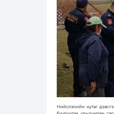
Нийслэлийн нутаг дэвсгэ
бууруулах, урьдчилан сэ