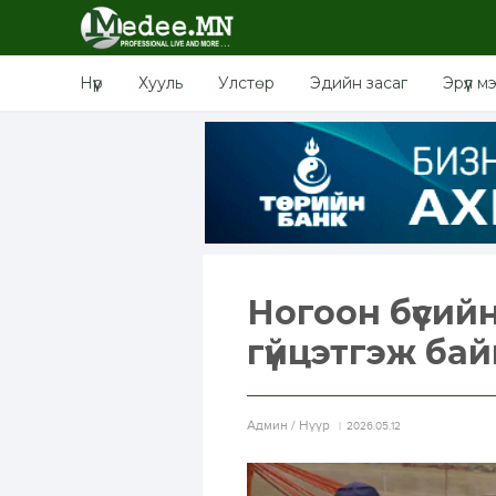
Нүүр
Хууль
Улстөр
Эдийн засаг
Эрүүл м
Ногоон бүсийн 
гүйцэтгэж ба
Aдмин / Нүүр
2026.05.12