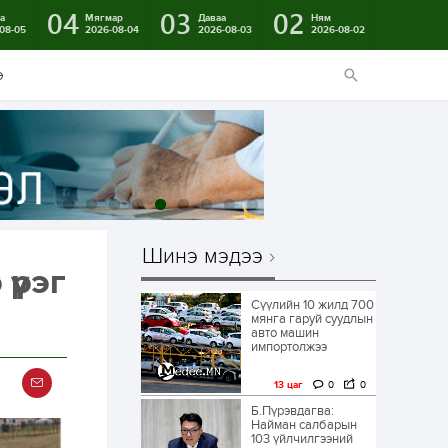
04
03
02
а
Мягмар
Даваа
Ням
08-05
2026-08-04
2026-08-03
2026-08-02
э
Шинэ мэдээ
үүрэг
Сүүлийн 10 жилд 700
мянга гаруй суудлын
авто машин
импортолжээ
13 цаг
0
0
Б.Пүрэвдагва:
Найман салбарын
103 үйлчилгээний