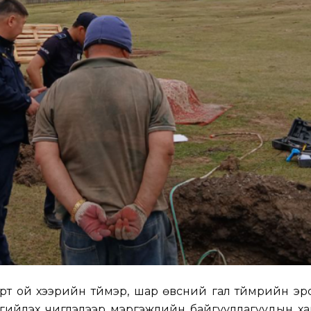
рт ой хээрийн түймэр, шар өвсний гал түймрийн э
ргийлэх чиглэлээр мэргэжлийн байгууллагуудын ха