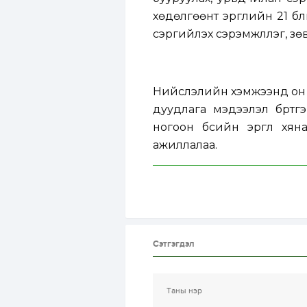
хөдөлгөөнт эргүүлийн 21 б
сэргийлэх сэрэмжлүүлэг, з
Нийслэлийн хэмжээнд он г
дуудлага мэдээлэл бүртг
ногоон бүсийн эргүүл хян
ажиллалаа.
Сэтгэгдэл