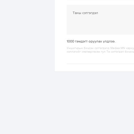
1000
тэмдэгт оруулах үлдлээ.
Уншигчдын бичсэн сэтгэгдэлд Medee.MN хариуц
хэллэгийг хязгаарласан тул Та сэтгэгдэл бичих