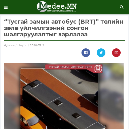
“Тусгай замын автобус (BRT)” төслийн
зөвлөх үйлчилгээний сонгон
шалгаруулалтыг зарлалаа
Aдмин / Нүүр
2026.05.12