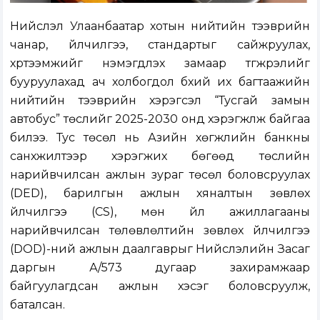
Нийслэл Улаанбаатар хотын нийтийн тээврийн
чанар, үйлчилгээ, стандартыг сайжруулах,
хүртээмжийг нэмэгдүүлэх замаар түгжрэлийг
бууруулахад ач холбогдол бүхий их багтаажийн
нийтийн тээврийн хэрэгсэл “Тусгай замын
автобус” төслийг 2025-2030 онд хэрэгжүүлж байгаа
билээ. Тус төсөл нь Азийн хөгжлийн банкны
санхүүжилтээр хэрэгжих бөгөөд төслийн
нарийвчилсан ажлын зураг төсөл боловсруулах
(DED), барилгын ажлын хяналтын зөвлөх
үйлчилгээ (CS), мөн үйл ажиллагааны
нарийвчилсан төлөвлөлтийн зөвлөх үйлчилгээ
(DOD)-ний ажлын даалгаврыг Нийслэлийн Засаг
даргын А/573 дугаар захирамжаар
байгуулагдсан ажлын хэсэг боловсруулж,
баталсан.