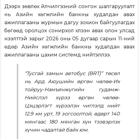
Дээрх зөвлөх үйлчилгээний сонгон шалгаруулалт
нь Азийн хөгжлийн банкны худалдан авах
ажиллагааны журмын дагуу зохион байгуулагдах
бөгөөд оролцох сонирхол хүлээн авах олон улсад
нээлттэй зарыг 2026 оны 05 дугаар сарын 11-ний
өдөр Азийн хөгжлийн банкны худалдан авах
ажиллагааны цахим системд нийтэллээ.
“Тусгай замын автобус (BRT)” төсөл
нь Ард Аюушийн өргөн чөлөө-Их
тойруу-Намъянжүгийн гудамж-
Нийслэл хүрээ өргөн чөлөө-
Цэцэрлэгт хүрээлэн чиглэлд нийт
12.9 км урт, 19 зогсоолтой, өдөрт 140
мянгаас 180 мянган хүн тээвэрлэх
хүчин чадалтай байх юм.