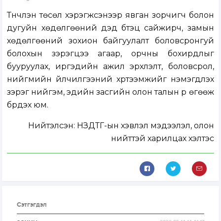
Түүнчлэн төсөл хэрэгжсэнээр явган зорчигч болон
дугуйн хөдөлгөөний дэд бүтэц сайжирч, замын
хөдөлгөөний зохион байгуулалт боловсронгуй
болохын зэрэгцээ агаар, орчны бохирдлыг
бууруулах, иргэдийн ажил эрхлэлт, боловсрол,
нийгмийн үйлчилгээний хүртээмжийг нэмэгдүүлэх
зэрэг нийгэм, эдийн засгийн олон талын үр өгөөж
бүрдэх юм.
Нийтэлсэн:
НЗДТГ-ын хэвлэл мэдээлэл, олон
нийттэй харилцах хэлтэс
Сэтгэгдэл