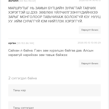
ЗОЧИН
2026-05-14 14:41:17
[59.153.113.67]
МАРШРУТЫГ НЬ ЗАМЫН БҮТЦИЙН ЗУРАГТАЙ ТАВЧИХ
ХЭРЭГТЭЙ Ш ДЭЭ. ЗӨВЛӨХ ҮЙЛЧИЛГЭЭНҮҮДИЙНХЭЭ
ЗАРЫГ МОНГОЛООР ТАВЬЧИХАЖ БОЛОХГҮЙ ЮУ. НУУЦ
УУ. ИЙМ СУРАГГҮЙ ЮМ НИЙТЛЭХ ХЭРЭГГҮЙ.
Хариулт бичих
иргэн
2026-05-13 13:00:29
[59.153.86.144]
Сайхан л байна. Гэвч зам хүрэлцэх байгаа даа. Алсын
хараагүй нарийхан зам тавьж байжээ:
Хариулт бичих
2
сэтгэгдэл байна