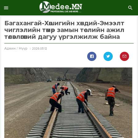
Багахангай-Хөшигийн хөндий-Эмээлт
чиглэлийн төмөр замын төслийн ажил
төлөвлөгөөний дагуу үргэлжилж байна
Aдмин / Нүүр
2026.05.12