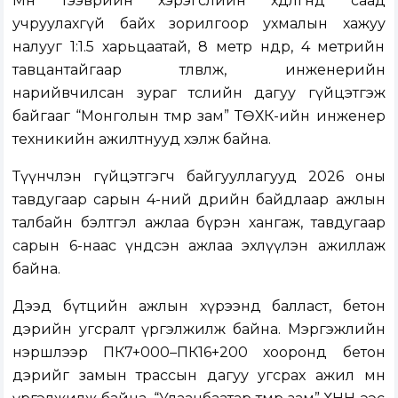
Мөн тээврийн хэрэгслийн хөдөлгөөнд саад
учруулахгүй байх зорилгоор ухмалын хажуу
налууг 1:1.5 харьцаатай, 8 метр өндөр, 4 метрийн
тавцантайгаар төлөвлөж, инженерийн
нарийвчилсан зураг төслийн дагуу гүйцэтгэж
байгааг “Монголын төмөр зам” ТӨХК-ийн инженер
техникийн ажилтнууд хэлж байна.
Түүнчлэн гүйцэтгэгч байгууллагууд 2026 оны
тавдугаар сарын 4-ний өдрийн байдлаар ажлын
талбайн бэлтгэл ажлаа бүрэн хангаж, тавдугаар
сарын 6-наас үндсэн ажлаа эхлүүлэн ажиллаж
байна.
Дээд бүтцийн ажлын хүрээнд балласт, бетон
дэрийн угсралт үргэлжилж байна. Мэргэжлийн
нэршлээр ПК7+000–ПК16+200 хооронд бетон
дэрийг замын трассын дагуу угсрах ажил мөн