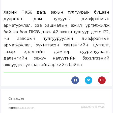
Харин ПК66 дахь захын тулгуурын буцаан
дүүргэлт, дам нурууны диафрагмын
арматурчлал, хэв хашмалын ажил үргэлжилж
байгаа бол ПК68 дахь А2 захын тулгуур дээр Р2,
Р3 завсрын тулгууруудын диафрагмын
арматурчлал, хүчитгэсэн хавтангийн цутгалт,
газар хөдлөлтийн дампер суурилуулалт,
далангийн хажуу налуугийн бэхэлгээний
ажлуудыг үе шаттайгаар хийж байна.
Сэтгэгдэл
иргэн
2026-05-13 12:57:48
[59.153.86.144]