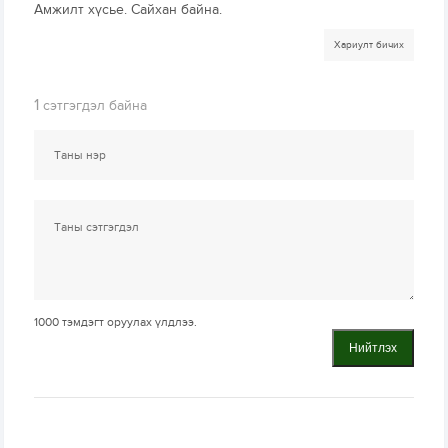
Амжилт хүсье. Сайхан байна.
Хариулт бичих
1
сэтгэгдэл байна
1000
тэмдэгт оруулах үлдлээ.
Нийтлэх