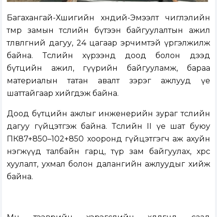
Багахангай-Хөшигийн хөндий-Эмээлт чиглэлийн
төмөр замын төслийн бүтээн байгуулалтын ажил
төлөвлөгөөний дагуу, 24 цагаар эрчимтэй үргэлжилж
байна. Төслийн хүрээнд доод болон дээд
бүтцийн ажил, гүүрийн байгууламж, бараа
материалын татан авалт зэрэг ажлууд үе
шаттайгаар хийгдэж байна.
Доод бүтцийн ажлыг инженерийн зураг төслийн
дагуу гүйцэтгэж байна. Төслийн II үе шат буюу
ПК87+850–102+850 хооронд гүйцэтгэгч аж ахуйн
нэгжүүд талбайн гарц, түр зам байгуулах, хөрс
хуулалт, ухмал болон далангийн ажлуудыг хийж
байна.