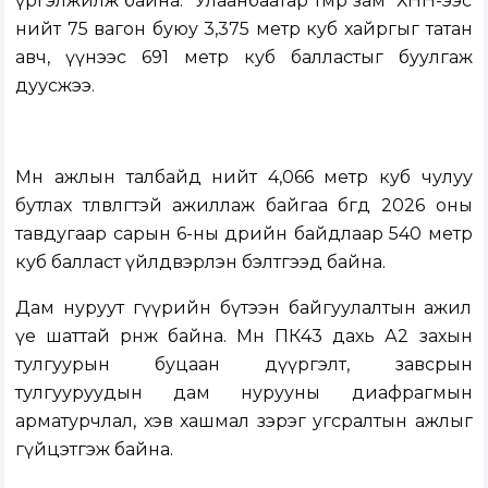
үргэлжилж байна. “Улаанбаатар төмөр зам” ХНН-ээс
нийт 75 вагон буюу 3,375 метр куб хайргыг татан
авч, үүнээс 691 метр куб балластыг буулгаж
дуусжээ.
Мөн ажлын талбайд нийт 4,066 метр куб чулуу
бутлах төлөвлөгөөтэй ажиллаж байгаа бөгөөд 2026 оны
тавдугаар сарын 6-ны өдрийн байдлаар 540 метр
куб балласт үйлдвэрлэн бэлтгээд байна.
Дам нуруут гүүрийн бүтээн байгуулалтын ажил
үе шаттай өрнөж байна. Мөн ПК43 дахь А2 захын
тулгуурын буцаан дүүргэлт, завсрын
тулгууруудын дам нурууны диафрагмын
арматурчлал, хэв хашмал зэрэг угсралтын ажлыг
гүйцэтгэж байна.