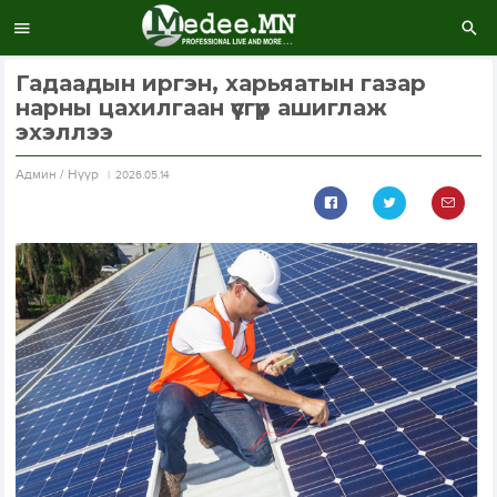
Гадаадын иргэн, харьяатын газар
нарны цахилгаан үүсгүүр ашиглаж
эхэллээ
Aдмин / Нүүр
2026.05.14