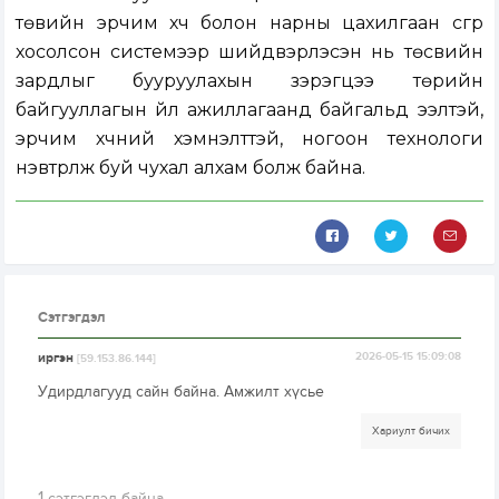
төвийн эрчим хүч болон нарны цахилгаан үүсгүүр
хосолсон системээр шийдвэрлэсэн нь төсвийн
зардлыг бууруулахын зэрэгцээ төрийн
байгууллагын үйл ажиллагаанд байгальд ээлтэй,
эрчим хүчний хэмнэлттэй, ногоон технологи
нэвтрүүлж буй чухал алхам болж байна.
Сэтгэгдэл
иргэн
2026-05-15 15:09:08
[59.153.86.144]
Удирдлагууд сайн байна. Амжилт хүсье
Хариулт бичих
1
сэтгэгдэл байна