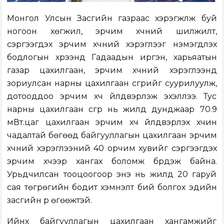
Монгол Улсын Засгийн газраас хэрэгжүүлж буй
ногоон хөгжил, эрчим хүчний шилжилт,
сэргээгдэх эрчим хүчний хэрэглээг нэмэгдүүлэх
бодлогын хүрээнд Гадаадын иргэн, харьяатын
газар цахилгаан, эрчим хүчний хэрэглээнд
зориулсан нарны цахилгаан үүсгүүрийг суурилуулж,
дотооддоо эрчим хүч үйлдвэрлэж эхэллээ. Тус
нарны цахилгаан үүсгүүр нь жилд дунджаар 70.9
мВт.цаг цахилгаан эрчим хүч үйлдвэрлэх хүчин
чадалтай бөгөөд байгууллагын цахилгаан эрчим
хүчний хэрэглээний 40 орчим хувийг сэргээгдэх
эрчим хүчээр хангах боломж бүрдэж байна.
Урьдчилсан тооцоогоор энэ нь жилд 20 гаруй
сая төгрөгийн бодит хэмнэлт бий болгох эдийн
засгийн үр өгөөжтэй.
Ийнхүү байгууллагын цахилгаан хангамжийг