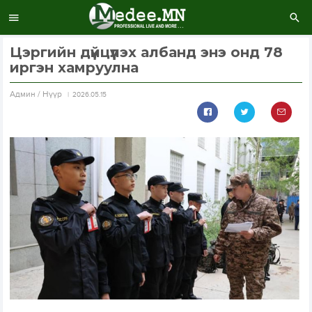
Цэргийн дүйцүүлэх албанд энэ онд 78
иргэн хамруулна
Aдмин / Нүүр
2026.05.15