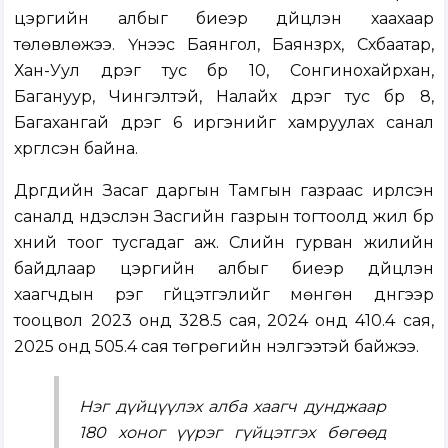
цэргийн албыг биеэр дүйцүүлэн хаахаар
төлөвлөжээ. Үүнээс Баянгол, Баянзүрх, Сүхбаатар,
Хан-Уул дүүрэг тус бүр 10, Сонгинохайрхан,
Багануур, Чингэлтэй, Налайх дүүрэг тус бүр 8,
Багахангай дүүрэг 6 иргэнийг хамруулах санал
хүргүүлсэн байна.
Дүүргүүдийн Засаг даргын Тамгын газраас ирүүлсэн
саналд үндэслэн Засгийн газрын тогтоолд жил бүр
хүний тоог тусгадаг аж. Сүүлийн гурван жилийн
байдлаар цэргийн албыг биеэр дүйцүүлэн
хаагчдын үүрэг гүйцэтгэлийг мөнгөн дүнгээр
тооцвол 2023 онд 328.5 сая, 2024 онд 410.4 сая,
2025 онд 505.4 сая төгрөгийн үнэлгээтэй байжээ.
Нэг дүйцүүлэх алба хаагч дунджаар
180 хоног үүрэг гүйцэтгэх бөгөөд