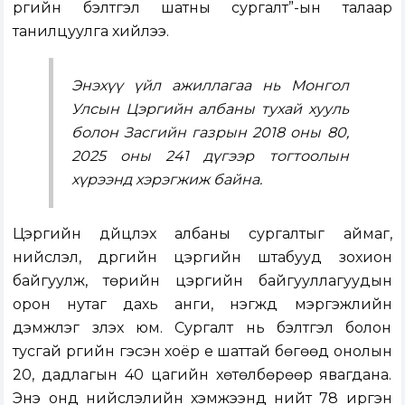
үүргийн бэлтгэл шатны сургалт”-ын талаар
танилцуулга хийлээ.
Энэхүү үйл ажиллагаа нь Монгол
Улсын Цэргийн албаны тухай хууль
болон Засгийн газрын 2018 оны 80,
2025 оны 241 дүгээр тогтоолын
хүрээнд хэрэгжиж байна.
Цэргийн дүйцүүлэх албаны сургалтыг аймаг,
нийслэл, дүүргийн цэргийн штабууд зохион
байгуулж, төрийн цэргийн байгууллагуудын
орон нутаг дахь анги, нэгжүүд мэргэжлийн
дэмжлэг үзүүлэх юм. Сургалт нь бэлтгэл болон
тусгай үүргийн гэсэн хоёр үе шаттай бөгөөд онолын
20, дадлагын 40 цагийн хөтөлбөрөөр явагдана.
Энэ онд нийслэлийн хэмжээнд нийт 78 иргэн