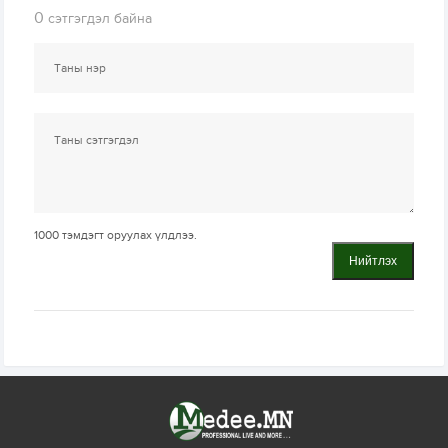
0
сэтгэгдэл байна
1000
тэмдэгт оруулах үлдлээ.
Нийтлэх