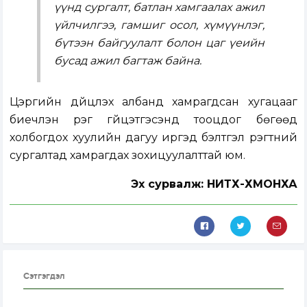
үүнд сургалт, батлан хамгаалах ажил
үйлчилгээ, гамшиг осол, хүмүүнлэг,
бүтээн байгуулалт болон цаг үеийн
бусад ажил багтаж байна.
Цэргийн дүйцүүлэх албанд хамрагдсан хугацааг
биечлэн үүрэг гүйцэтгэсэнд тооцдог бөгөөд
холбогдох хуулийн дагуу иргэд бэлтгэл үүрэгтний
сургалтад хамрагдах зохицуулалттай юм.
Эх сурвалж: НИТХ-ХМОНХА
Сэтгэгдэл