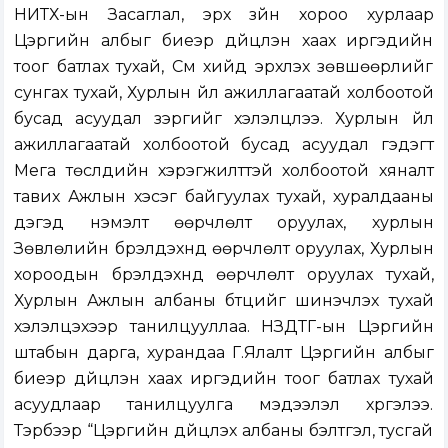
НИТХ-ын Засаглал, эрх зүйн хороо хурлаар
Цэргийн албыг биеэр дүйцүүлэн хаах иргэдийн
тоог батлах тухай, Сүм хийд эрхлэх зөвшөөрлийг
сунгах тухай, Хурлын үйл ажиллагаатай холбоотой
бусад асуудал зэргийг хэлэлцлээ. Хурлын үйл
ажиллагаатай холбоотой бусад асуудал гэдэгт
Мега төслүүдийн хэрэгжилттэй холбоотой хяналт
тавих Ажлын хэсэг байгуулах тухай, хуралдааны
дэгэд нэмэлт өөрчлөлт оруулах, хурлын
Зөвлөлийн бүрэлдэхүүнд өөрчлөлт оруулах, Хурлын
хороодын бүрэлдэхүүнд өөрчлөлт оруулах тухай,
Хурлын Ажлын албаны бүтцийг шинэчлэх тухай
хэлэлцэхээр танилцууллаа. НЗДТГ-ын Цэргийн
штабын дарга, хурандаа Г.Ялалт Цэргийн албыг
биеэр дүйцүүлэн хаах иргэдийн тоог батлах тухай
асуудлаар танилцуулга мэдээлэл хүргэлээ.
Тэрбээр “Цэргийн дүйцүүлэх албаны бэлтгэл, тусгай