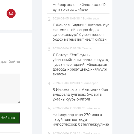
Неймар зодог тайлах эсэхээ 12
Н.Номтойбаяр:
дугаар сард шийднэ
Аймгуудад
тулгамдаж буй
асуудлуудыг долоо
2026-08-05 11:49:38 / Эдийн засаг
хоног бүр Засгийн
Т.Жанлав: Бидний "Шугаман бус
газрын...
системийг ойролцоо бодох
1 өдөр
0
0
супер схемүүд" бүтээл тооцон
УИХ-ын дарга
бодох математикт нээлт хийсэн
С.Бямбацогт төрийг
төлөөлөн Сутай
2026-08-04 10:08:29 / Улстөр
хайрхны тэнгэрийг
тахих төрийн
Д.Батлут: “Зэв” сумны
тахилгад оролцлоо
үйлдвэрийг ашиглалтад оруулж,
гдэл байна
1 өдөр
2
0
гурван нэр төрлийг үйлдвэрлэн
дотоодын хэрэгцээнд нийлүүлж
“Хотын дарга сонсож
байна” 150150 тусгай
эхэлсэн
дугаарыг
наймдугаар сарын
2026-08-04 11:28:33 / Боловсрол
14-нөөс ажиллуулж...
Б.Идэржавхлан: Математик бол
1 өдөр
0
0
амьдралд тулгарах бүх арга
ухааны суурь ойлголт
“Чингис хаан” олон
улсын нисэх буудал
2026-08-04 10:30:38 / Эдийн засаг
руу нийтийн тээврийн
автобус 24 цагаар
Наймдугаар сард 270 мянга
Нийтлэх
үйлчилж байна
гаруй тонн шатахуун
импортлохоор баталгаажуулжээ
1 өдөр
1
0
Нийслэлийн
2026-08-04 10:37:33 / Эдийн засаг