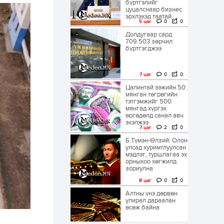
бүртгэлийг
цуцалснаар бизнес
эрхлэхэд таатай...
5 цаг
0
0
Долдугаар сард
709.503 зөрчил
бүртгэгджээ
7 цаг
0
0
Цалинтай ээжийн 50
мянган төгрөгийн
тэтгэмжийг 500
мянгад хүргэх
өргөдөлд санал авч
эхэлжээ
7 цаг
2
0
Б.Түмэн-Өлзий: Олон
улсад хуримтлуулсан
мэдлэг, туршлагаа эх
орныхоо хөгжилд
зориулна
8 цаг
0
0
Алтны үнэ дөрвөн
улирал дараалан
өсөж байна