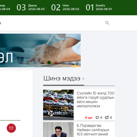
03
02
01
мар
Даваа
Ням
Бямба
6-08-04
2026-08-03
2026-08-02
2026-08-01
э
Шинэ мэдээ
Сүүлийн 10 жилд 700
мянга гаруй суудлын
авто машин
импортолжээ
4 цаг
0
0
Б.Пүрэвдагва:
Найман салбарын
103 үйлчилгээний