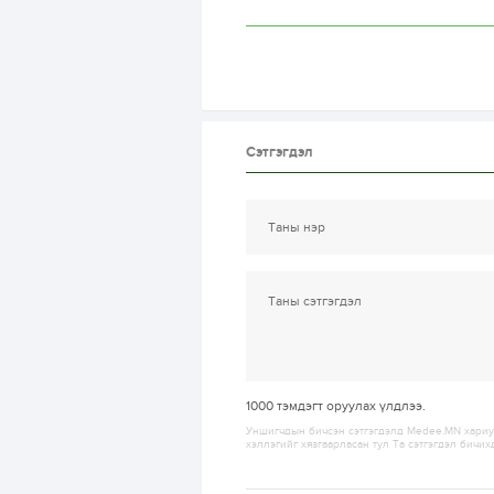
Сэтгэгдэл
1000
тэмдэгт оруулах үлдлээ.
Уншигчдын бичсэн сэтгэгдэлд Medee.MN хариуц
хэллэгийг хязгаарласан тул Та сэтгэгдэл бичих