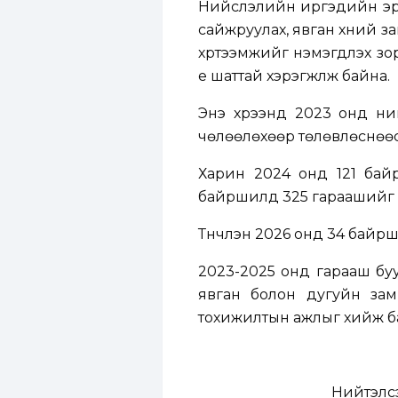
Нийслэлийн иргэдийн эрүү
сайжруулах, явган хүний 
хүртээмжийг нэмэгдүүлэх 
үе шаттай хэрэгжүүлж байна.
Энэ хүрээнд 2023 онд ни
чөлөөлөхөөр төлөвлөснөөс
Харин 2024 онд 121 бай
байршилд 325 гараашийг 
Түүнчлэн 2026 онд 34 байр
2023-2025 онд гарааш буу
явган болон дугуйн зам,
тохижилтын ажлыг хийж б
Нийтэлс