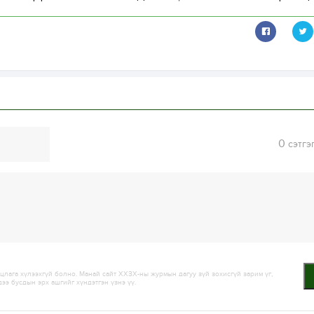
0
сэтгэ
лага хүлээхгүй болно. Манай сайт ХХЗХ-ны журмын дагуу зүй зохисгүй зарим үг,
дээ бусдын эрх ашгийг хүндэтгэн үзнэ үү.