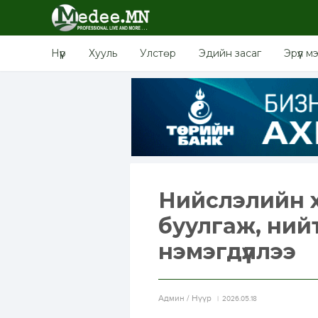
Нүүр
Хууль
Улстөр
Эдийн засаг
Эрүүл м
Нийслэлийн 
буулгаж, ний
нэмэгдүүллээ
Aдмин / Нүүр
2026.05.18