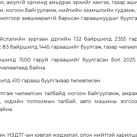
л, аюулгүй орчинд амьдрах эрхийг хангах, газар аш
зам, ногоон байгууламж, нийтийн эзэмшлийн гудамж,
зорилгоор зөвшөөрөлгүй барьсан гараашнуудыг буулг
йслэлийн зургаан дүүргийн 132 байршилд 2355 га
 83 байршилд 1445 гараашийг буулгаж, газар чөлөөл
ршилд 1500 гаруй гараашийг буулгасан бол 2025
чөлөөлөөд байна.
шилд 410 гарааш буулгахаар төлөвлөсөн.
лгаж чөлөөлсөн талбайд ногоон байгууламж, амрах
 хүүхдийн тоглоомын талбай, авто машины зогсоо
айна.
эн:
НЗДТГ-ын хэвлэл мэдээлэл, олон нийттэй харилца