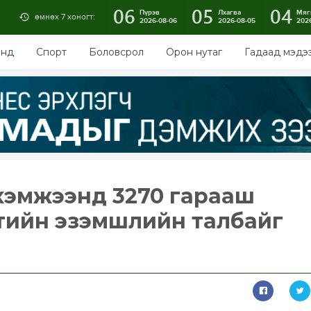
06
05
04
Пүрэв
Лхагва
Мяг
өмнөх 7 хоногт:
2026-08-06
2026-08-05
202
энд
Спорт
Боловсрол
Орон нутаг
Гадаад мэдэ
хэмжээнд 3270 гарааш
тийн эзэмшлийн талбайг