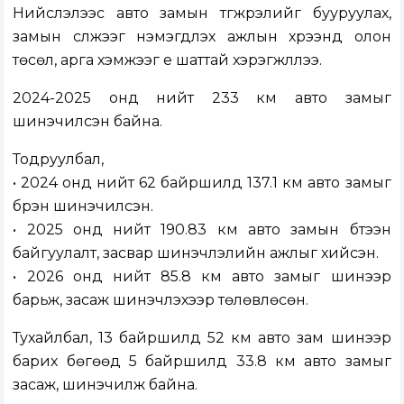
Нийслэлээс авто замын түгжрэлийг бууруулах,
замын сүлжээг нэмэгдүүлэх ажлын хүрээнд олон
төсөл, арга хэмжээг үе шаттай хэрэгжүүллээ.
2024-2025 онд нийт 233 км авто замыг
шинэчилсэн байна.
Тодруулбал,
• 2024 онд нийт 62 байршилд 137.1 км авто замыг
бүрэн шинэчилсэн.
• 2025 онд нийт 190.83 км авто замын бүтээн
байгуулалт, засвар шинэчлэлийн ажлыг хийсэн.
• 2026 онд нийт 85.8 км авто замыг шинээр
барьж, засаж шинэчлэхээр төлөвлөсөн.
Тухайлбал, 13 байршилд 52 км авто зам шинээр
барих бөгөөд 5 байршилд 33.8 км авто замыг
засаж, шинэчилж байна.