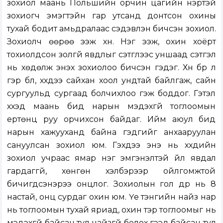
зохиол маань Польшийн орчин цагийн нэртэй
зохиогч эмэгтэйн гар утсанд донтсон охины
тухай бодит амьдралаас сэдэвлэн бичсэн зохиол.
Зохиолч өөрөө ээж хүн. Нэг ээж, охин хоёрт
тохиолдсон золгүй явдлыг сэтгүүлээс уншаад сэтгэл
нь хөдөлж энэхүү зохиолоо бичсэн гэдэг. Хүн бүр л
гэр бүл, хүүхдээ сайхан хоол ундтай байлгаж, сайн
сургуульд сургаад болчихлоо гэж боддог. Гэтэл
хүүхэд маань бид нарын мэдэхгүй тоглоомын
ертөнц руу орчихсон байдаг. Ийм аюул бид
нарын хажууханд байна гэдгийг анхааруулан
сануулсан зохиол юм. Гэхдээ энэ нь хүүхдийн
зохиол учраас ямар нэг эмгэнэлтэй үйл явдал
гардаггүй, хөнгөн хэлбэрээр ойлгомжтой
бичигдсэнэрээ онцлог. Зохиолын гол дүр нь 8
настай, онц сурдаг охин юм. Үе тэнгийн найз нар
нь тоглоомын тухай яриад, охин тэр тоглоомыг нь
мэдэхгүй байсан тул найзгүй болох гээд байсан тул