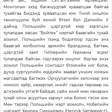
өнгө аяс, хүүхдийн сэтгэлгээний ертөнцийг
Монголын хүүхэд багачуудтай хуваалцаж байгаа
тухайгаа бидэнд хуваалцсан юм. Түүний онцлон
танилцуулж буй эхний бүтээл бол Дэлхийн II
дайнд Польшийн цэргүүдтэй мөр зэрэгцэн
тулалдаж явсан “Войтек” нэртэй баавгайн тухай
зохиол. Польшийн түүхэнд бодитоор үлдсэн энэ
баавгай холбоотны армийн бүрэлдэхүүнд багтаж,
цэргүүдтэй хамт Гитлерийн Германы эсрэг
тулалдаж байсан гэдгээрээ онцлог. Өдгөө энэхүү
зохиол Польшийн сонгодог бүтээлийн нэг болж,
дунд сургуулийн хүүхдүүдийн заавал унших номын
жагсаалтад багтжээ. Орчуулагчийн хэлснээр энэ
номоос хайр, нөхөрлөл, хүнийг гаднах төрхөөр нь
дүгнэхийн утгагүй байдал, сайн хүний мөн чанарын
тухай олон асуултын хариуг олж болно гэсэн юм.
Мөн тэрээр Польшийн нэрт зохиолч, Нобелийн
шагналт Хенрик Сиенкевич (Henryk Sienkiewicz)-