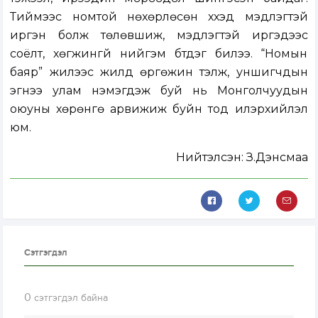
Тиймээс номтой нөхөрлөсөн хүүхэд мэдлэгтэй
иргэн болж төлөвшиж, мэдлэгтэй иргэдээс
соёлт, хөгжингүй нийгэм бүтдэг билээ. “Номын
баяр” жилээс жилд өргөжин тэлж, уншигчдын
эгнээ улам нэмэгдэж буй нь Монголчуудын
оюуны хөрөнгө арвижиж буйн тод илэрхийлэл
юм.
Нийтэлсэн:
З.Дэнсмаа
Сэтгэгдэл
0
сэтгэгдэл байна