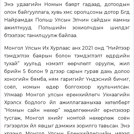
Энэ удаагийн Номын баярт гадаад, дотоодын
олон байгууллага, хувь хүмүүс оролцсоны дотор Бүгд
Найрамдах Польш Улсын Элчин сайдын яамны
ажилтнууд Польшийн зохиолчдын шилдэг
бүтээлээс танилцуулж байлаа.
Монгол Улсын Их Хурлаас анх 2021 онд “Нийтээр
тэмдэглэх баярын болон тэмдэглэлт өдрүүдийн
тухай” хуульд нэмэлт өөрчлөлт оруулж, жил
бүрийн 5 болон 9 дүгээр сарын гурав дахь долоо
хоногийн бямба, ням гаригийг Үндэсний бичиг,
соёл, номын өдөр болгохоор хуульчилсан.
Улмаар Монгол улсын ерөнхийлөгч Ухнаагийн
Хүрэлсүх бодлого үйл ажиллагааныхаа хөтөлбөрт
“Номын сайн нөхөр” хөдөлгөөнийг өрнүүлэхээр
тусгаж, Монгол хүнийг номтой нөхөрлөж соён
гэгээрүүлэх үйл явцыг дэмжих зорилго тавьсан. Энэ
хүрээнд Монгол Улсын Ерөнхийлөгчийн ивээл