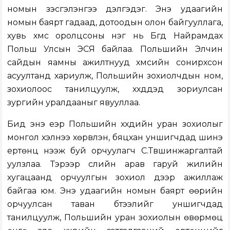
номын үзэсгэлэнгээ дэлгэдэг. Энэ удаагийн
номын баярт гадаад, дотоодын олон байгууллага,
хувь хүмүүс оролцсоны нэг нь Бүгд Найрамдах
Польш Улсын ЭСЯ байлаа. Польшийн Элчин
сайдын яамны ажилтнууд хүмүүсийн сонирхсон
асуултанд хариулж, Польшийн зохиолчдын ном,
зохиолоос танилцуулж, хүүхдүүдэд зориулсан
зургийн уралдааныг явууллаа.
Бид энэ үеэр Польшийн хүүхдийн уран зохиолыг
монгол хэлнээ хөрвүүлэн, бяцхан уншигчдад шинэ
ертөнц нээж буй орчуулагч С.Түвшинжаргалтай
уулзлаа. Тэрээр сүүлийн арав гаруй жилийн
хугацаанд орчуулгын зохиол дээр ажиллаж
байгаа юм. Энэ удаагийн номын баярт өөрийн
орчуулсан таван бүтээлийг уншигчдад
танилцуулж, Польшийн уран зохиолын өвөрмөц