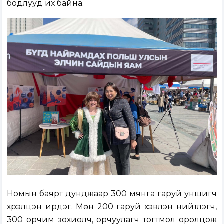
бодлууд их байна.
Номын баярт дунджаар 300 мянга гаруй уншигч
хүрэлцэн ирдэг. Мөн 200 гаруй хэвлэн нийтлэгч,
300 орчим зохиолч, орчуулагч тогтмол оролцож