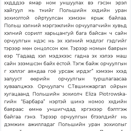
хүүхдүүддээ ямар ном уншуулах вэ гэсэн эрэл
хайгуул нь түүнийг Польшийн хүүхдийн уран
зохиолтой ойртуулсан хэмээн ярьж байлаа.
Польш хэлний мэргэжлийн орчуулагчийн хувьд
хэлний сорилт харьцангуй бага байсан ч сайн
орчуулгын үндэс нь эх хэлний мэдлэг гэдгийг
тэрээр мөн онцолсон юм. Тэрээр номын баярын
үеэр “Гадаад хэл мэдэхээс гадна эх хэлээ маш
сайн эзэмшсэн байх ёстой. Тэгж байж орчуулгын
үг хэллэг аяндаа гоё урсаж ирдэг” хэмээн хүүхэд
залууст өөрийн орчуулгын туршлагаасаа
хуваалцжээ. Орчуулагч С.Түвшинжаргал ойрын
хугацаанд Польшийн зохиолч Eliza Piotrowska-
гийн “Барбара” нэртэй шинэ номоо хүүхдийн
баяраас өмнө уншигчдад хүргэхээр бэлтгэж
байгаа гэнэ. Тэрээр орчуулгын бүтээлүүдийг нь
дэмжин ажилладаг Польшийн уран зохиолыг