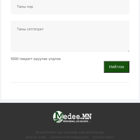
1000
тэмдэгт оруулах үлдлээ.
Нийтлэх
Зохиогчийн эрх хуулиар хамгаалагдсан.
Бидний тухай
Сурталчилгаа байршуулах
Холбоо барих