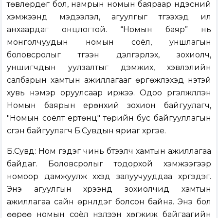
төвлөрдөг бол, намрын номын баяраар үндэсний
хэмжээнд мэдээлэл, агуулгыг түгээхэд илүү
анхаардаг онцлогтой. “Номын баяр” нь
монголчуудын номын соёл, уншлагын
боловсролыг түгээн дэлгэрүүлэх, зохиолч,
уншигчдын уулзалтыг дэмжих, хэвлэлийн
салбарын хамтын ажиллагааг өргөжүүлэхэд үнэтэй
хувь нэмэр оруулсаар иржээ. Одоо үргэлжлүүлэн
Номын баярын ерөнхий зохион байгуулагч,
"Номын соёлт ертөнц" төрийн бус байгууллагын
үүсгэн байгуулагч Б.Сувдын яриаг хүргэе.
Б.Сувд: Ном гэдэг чинь бүтээлч хамтын ажиллагаа
байдаг. Боловсролыг тодорхой хэмжээгээр
номоор дамжуулж хүүхэд залуучууддаа хүргэдэг.
Энэ агуулгын хүрээнд зохиолчид хамтын
ажиллагаа сайн өрнүүлдэг болсон байна. Энэ бол
өөрөө номын соёл нэлээн хөгжиж байгаагийн