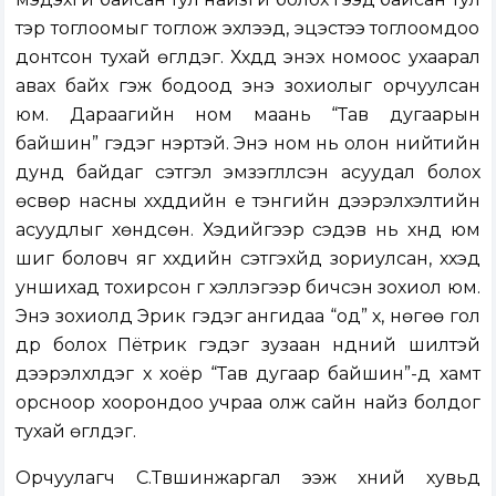
тэр тоглоомыг тоглож эхлээд, эцэстээ тоглоомдоо
донтсон тухай өгүүлдэг. Хүүхдүүд энэхүү номоос ухаарал
авах байх гэж бодоод энэ зохиолыг орчуулсан
юм. Дараагийн ном маань “Тав дугаарын
байшин” гэдэг нэртэй. Энэ ном нь олон нийтийн
дунд байдаг сэтгэл эмзэглүүлсэн асуудал болох
өсвөр насны хүүхдүүдийн үе тэнгийн дээрэлхэлтийн
асуудлыг хөндсөн. Хэдийгээр сэдэв нь хүнд юм
шиг боловч яг хүүхдийн сэтгэхүйд зориулсан, хүүхэд
уншихад тохирсон үг хэллэгээр бичсэн зохиол юм.
Энэ зохиолд Эрик гэдэг ангидаа “од” хүү, нөгөө гол
дүр болох Пётрик гэдэг зузаан нүдний шилтэй
дээрэлхүүлдэг хүү хоёр “Тав дугаар байшин”-д хамт
орсноор хоорондоо учраа олж сайн найз болдог
тухай өгүүлдэг.
Орчуулагч С.Түвшинжаргал ээж хүний хувьд