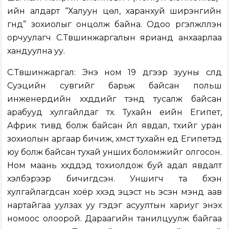
ийн алдарт “Халуун цөл, харанхуй ширэнгийн
гүнд” зохиолыг онцолж байна. Одоо үргэлжлүүлэн
орчуулагч С.Түвшинжаргалын ярианд анхаарлаа
хандуулна уу.
С.Түвшинжаргал: Энэ ном 19 дүгээр зууны сүүлд
Суэцийн сувгийг барьж байсан польш
инженерүүдийн хүүхдүүдийг тэнд тусалж байсан
арабууд хулгайлдаг түүх. Тухайн үеийн Египет,
Африк тивд болж байсан үйл явдал, түүхийг уран
зохиолын аргаар бичиж, хүмүүст тухайн үед Египетэд
юу болж байсан тухай унших боломжийг олгосон.
Ном маань хүүхдүүдэд тохиолдож буй адал явдалт
хэлбэрээр бичигдсэн. Уншигч та бүхэн
хулгайлагдсан хоёр хүүхэд эцэст нь эсэн мэнд аав
нартайгаа уулзах уу гэдэг асуултын хариуг энэхүү
номоос олоорой. Дараагийн танилцуулж байгаа