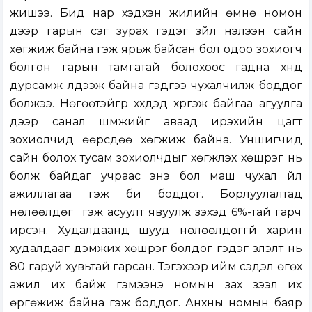
жишээ. Бид нар хэдхэн жилийн өмнө номон
дээр гарын үсэг зурах гэдэг зүйл нэлээн сайн
хөгжиж байна гэж ярьж байсан бол одоо зохиогч
болгон гарын тамгатай болохоос гадна хүнд
дурсамж үлдээж байна гэдгээ чухалчилж боддог
болжээ. Нөгөөтэйгүүр хүүхдэд хүргэж байгаа агуулга
дээр санал шүүмжийг аваад ирэхийн цагт
зохиолчид өөрсдөө хөгжиж байна. Уншигчид
сайн болох тусам зохиолчдыг хөгжүүлэх хөшүүрэг нь
болж байдаг учраас энэ бол маш чухал үйл
ажиллагаа гэж би боддог. Борлуулалтад
нөлөөлдөг үү гэж асуулт явуулж үзэхэд 6%-тай гарч
ирсэн. Худалдаанд шууд нөлөөлдөггүй харин
худалдааг дэмжих хөшүүрэг болдог гэдэг үзүүлэлт нь
80 гаруй хувьтай гарсан. Тэгэхээр ийм сэдэл өгөх
ажил их байж гэмээнэ номын зах зээл их
өргөжиж байна гэж боддог. Анхны номын баяр