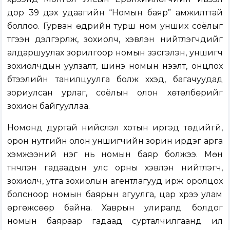
дор 39 дэх удаагийн “Номын баяр” амжилттай
боллоо. Гурван өдрийн турш ном унших соёлыг
түгээн дэлгэрүүлж, зохиолч, хэвлэн нийтлэгчдийг
алдаршуулах зорилгоор номын үзэсгэлэн, уншигч
зохиолчдын уулзалт, шинэ номын нээлт, онцлох
бүтээлийн танилцуулга болж хүүхэд, багачуудад
зориулсан урлаг, соёлын олон хөтөлбөрийг
зохион байгууллаа.
Номонд дуртай нийслэл хотын иргэд төдийгүй,
орон нутгийн олон уншигчийн зорин ирдэг арга
хэмжээний нэг нь номын баяр болжээ. Мөн
түүнчлэн гадаадын улс орны хэвлэн нийтлэгч,
зохиолч, утга зохиолын агентлагууд ирж оролцох
болсноор номын баярын агуулга, цар хүрээ улам
өргөжсөөр байна. Хаврын улиралд болдог
номын баяраар гадаад сурталчилгаанд илүү