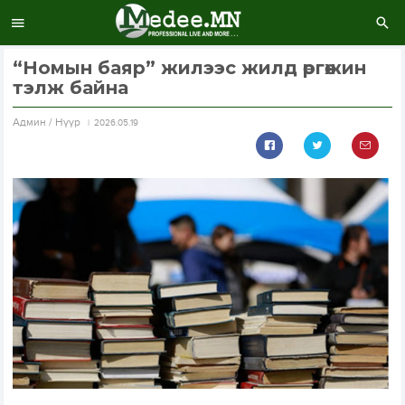
“Номын баяр” жилээс жилд өргөжин
тэлж байна
Aдмин / Нүүр
2026.05.19