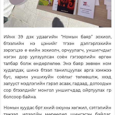
Ийнхүү 39 дэх удаагийн “Номын баяр” зохиол,
бүтээлийн үнэ цэнийг түгээн дэлгэрүүлэхийн
зэрэгцээ үе үеийн зохиолч, орчуулагч, уншигчдыг
нэгэн дор уулзуулсан соён гэгээрлийн өргөн
талбар болж өндөрлөлөө. Энэ баяр зөвхөн ном
худалдах, шинэ бүтээл танилцуулах арга хэмжээ
бус, харин уншихуйн соёлыг төлөвшүүлж, хүүхэд
залууст мэдлэгийн гэрэл асаах, гадаад, дотоодын
сор бүтээлүүдийг монгол уншигчдад ойртуулах гүүр
болсоор байна.
Номын хуудас бүрт хүний оюуны хөгжил, сэтгэлийн
тэжээл, ирээдүйн мөрөөдөл шингэсэн байдаг.