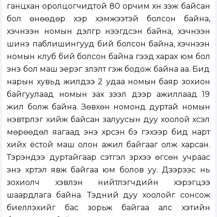
ганцхан оролцогчидтой 80 орчим хүн үзэж байсан
бол өнөөдөр хэр хэмжээтэй болсон байна,
хэчнээн номын дэлгүүр нээгдсэн байна, хэчнээн
шинэ паблишингууд бий болсон байна, хэчнээн
номын клуб бий болсон байна гээд харах юм бол
энэ бол маш эерэг үзүүлэлт гэж бодож байна аа. Бид
нарын хувьд жилдээ 2 удаа номын баяр зохион
байгуулаад номын зах зээл дээр ажиллаад 19
жил болж байна. Зөвхөн номонд дуртай номын
нэвтрүүлэг хийж байсан залуусын дуу хоолой хүсэл
мөрөөдөл яагаад энэ хүрсэн бэ гэхээр бид нарт
хийх ёстой маш олон ажил байгааг олж харсан.
Тэрэндээ дуртайгаар сэтгэл зүрхээ өгсөн учраас
энэ хүртэл явж байгаа юм болов уу. Дээрээс нь
зохиолч хэвлэн нийтлэгчдийн хэрэгцээ
шаардлага байна. Тэдний дуу хоолойг сонсож
биелүүлэхийг бас зорьж байгаа алс хэтийн