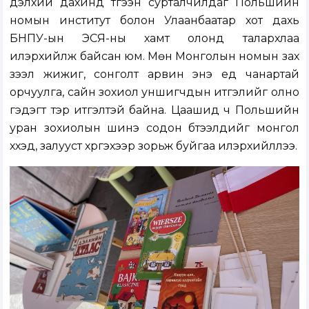
дэлхий дахинд түгээн сурталчилдаг Польшийн
номын институт болон Улаанбаатар хот дахь
БНПУ-ын ЭСЯ-ны хамт олонд талархлаа
илэрхийлж байсан юм. Мөн Монголын номын зах
зээл жижиг, сонголт арвин энэ үед чанартай
орчуулга, сайн зохиол уншигчдын итгэлийг олно
гэдэгт тэр итгэлтэй байна. Цаашид ч Польшийн
уран зохиолын шинэ содон бүтээлүүдийг монгол
хүүхэд, залууст хүргэхээр зорьж буйгаа илэрхийллээ.