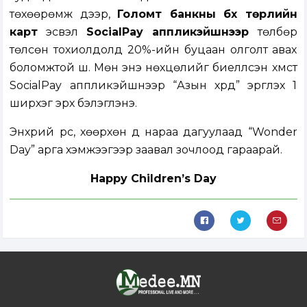
төхөөрөмж дээр,
Голомт банкны бүх төрлийн
карт
эсвэл
SocialPay аппликэйшнээр
төлбөр
төлсөн тохиолдолд 20%-ийн буцаан олголт авах
боломжтой шүү. Мөн энэ нөхцөлийг биелүүлсэн хүмүүст
SocialPay аппликэйшнээр “Азын хүрд” эргүүлэх 1
ширхэг эрх бэлэглэнэ.
Энхрий үрс, хөөрхөн дүү нараа дагуулаад “Wonder
Day” арга хэмжээгээр заавал зочлоод гараарай.
Happy Children’s Day