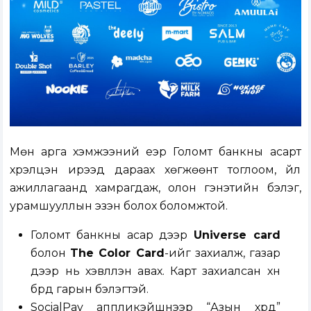
Мөн арга хэмжээний үеэр Голомт банкны асарт
хүрэлцэн ирээд дараах хөгжөөнт тоглоом, үйл
ажиллагаанд хамрагдаж, олон гэнэтийн бэлэг,
урамшууллын эзэн болох боломжтой.
Голомт банкны асар дээр
Universe card
болон
The Color
Card
-ийг захиалж, газар
дээр нь хэвлүүлэн авах. Карт захиалсан хүн
бүрд гарын бэлэгтэй.
SocialPay аппликэйшнээр “Азын хүрд”