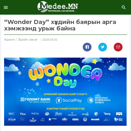
“Wonder Day” хүүхдийн баярын арга
хэмжээнд урьж байна
Aдмин / Эдийн засаг
2026.05.30