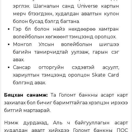
эргүүлэх. Шагналын санд Universe картын
мерч бүтээгдэхүүн, худалдан авалтын купон
болон бусад бэлгүүд багтана.
Гэр бүл болон найз нөхдөөрөө хамтран
волейболын хөгжөөнт тэмцээнд оролцох.
Монгол Улсын волейболын шигшээ
багийн тамирчидтай уулзаж, гарын үсэг
авах.
Сансар огторгуйн сэдэвтэй асуулт,
хариултын тэмцээнд оролцон Skate Card
бэлгэнд авах.
Бяцхан санамж:
Та Голомт банкны асарт карт
захиалах бол бичиг баримттайгаа хүрэлцэн ирэхээ
битгий мартаарай.
Нэмж дурдахад, Аль ч байгууллагын асарт
худалдан авалт хийхдээ Голомт банкны ПОС