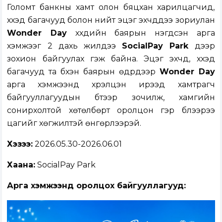
Голомт банкны хамт олон бяцхан харилцагчид,
хүүхэд багачууд болон нийт эцэг эхчүүддээ зориулан
Wonder Day
хүүхдийн баярын нэгдсэн арга
хэмжээг 2 дахь жилдээ
SocialPay Park
дээр
зохион байгуулах гэж байна. Эцэг эхчүүд, хүүхэд
багачууд та бүхэн баярын өдрүүдээр
Wonder Day
арга хэмжээнд хүрэлцэн ирээд хамтрагч
байгууллагуудын бүүтээр зочилж, хамгийн
сонирхолтой хөтөлбөрт оролцон гэр бүлээрээ
цагийг хөгжилтэй өнгөрүүлээрэй.
Хэзээ:
2026.05.30-2026.06.01
Хаана:
SocialPay Park
Арга хэмжээнд оролцох байгууллагууд: