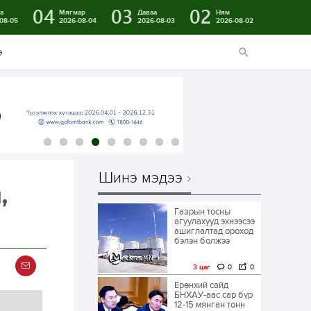
04
03
02
а
Мягмар
Даваа
Ням
08-05
2026-08-04
2026-08-03
2026-08-02
э
Шинэ мэдээ
,
Газрын тосны
агуулахууд эхнээсээ
ашиглалтад ороход
бэлэн болжээ
3 цаг
0
0
Ерөнхий сайд
БНХАУ-аас сар бүр
12-15 мянган тонн