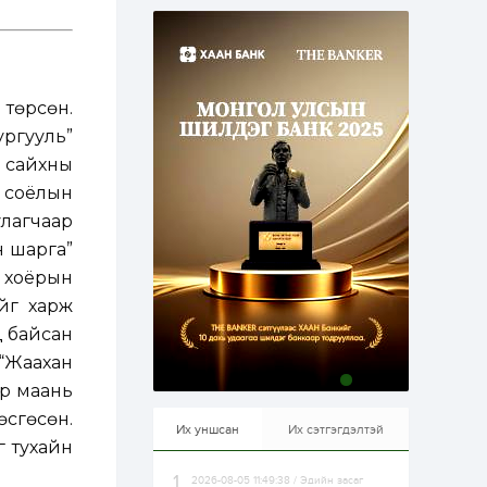
эрхлэхэд таатай...
1 өдөр
1
0
Долдугаар сард
709.503 зөрчил
бүртгэгджээ
төрсөн.
ргууль”
1 өдөр
0
0
 сайхны
Цалинтай ээжийн 50
мянган төгрөгийн
н соёлын
тэтгэмжийг 500
мянгад хүргэх
лагчаар
өргөдөлд санал авч
эхэлжээ
н шарга”
1 өдөр
2
0
ж хоёрын
Б.Түмэн-Өлзий: Олон
улсад хуримтлуулсан
ийг харж
мэдлэг, туршлагаа эх
орныхоо хөгжилд
д байсан
зориулна
 “Жаахан
1 өдөр
0
0
ёр маань
Алтны үнэ дөрвөн
улирал дараалан
өсгөсөн.
өсөж байна
Их уншсан
Их сэтгэгдэлтэй
г тухайн
2026-08-05 11:49:38 / Эдийн засаг
1 өдөр
0
0