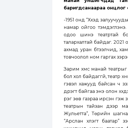
манай уншигчдад тани
баригдсанаараа онцлог 
-1951 онд “Хүүхэд залуучуу
намар ойгоо тэмдэглэнэ.
одоо шинэ театртай бо
талархалтай байдаг. 2021 
ахмад уран бүтээлчид, ха
товчоолол ном гаргах зэрэ
Зарим хүмүүс манай театры
бол хол байдаггүй, театр хү
гэвэл хажууд байсан ч үзэх
дүүрэгт байгаа энэ олон х
үүрэг зөв газраа ирсэн гэж
театрын тайзан дээр маш
Жульетта”, Төрийн шагнал
“Арслан хүлэгт баатар” з