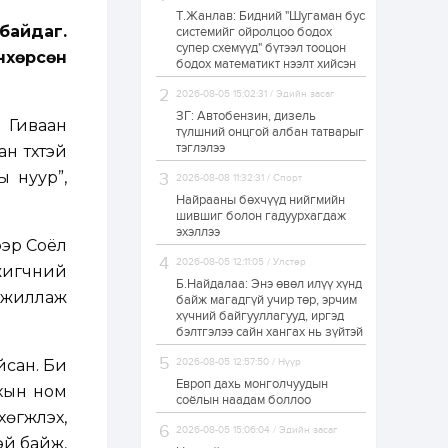
Т.Жанлав: Бидний "Шугаман бус
Худалдагч
 байдаг.
системийг ойролцоо бодох
Н.Амарзаяа:
супер схемүүд" бүтээл тооцон
Дэлгүүрийн 32
нхөрсөн
хуудастай өрийн
бодох математикт нээлт хийсэн
дэвтэр долоо хоногт
л дүүрдэг
2026-08-05 15:02:31 / Эдийн засаг
1 өдөр
0
0
ЗГ: Автобензин, дизель
 Гиваан
Б.Хулан дэлхийн
түлшний онцгой албан татварыг
аварга боллоо
тэглэлээ
 түүхтэй
ы нуур”,
2026-08-08 11:32:31 / Спорт
Найрааны бөхчүүд нийгмийн
1 өдөр
0
0
шившиг болон гадуурхагдаж
эхэллээ
Р.Даваадорж: Энэ
ээр Соёл
намрын экспортын
орлого Монголд
2026-08-05 12:11:05 / Улстөр
жигчний
боломж олгож болох
Б.Найдалаа: Энэ өвөл илүү хүнд
юм
ажиллаж
байж магадгүй учир төр, эрчим
1 өдөр
0
2
хүчний байгууллагууд, иргэд
бэлтгэлээ сайн хангах нь зүйтэй
Автомашины улсын
дугаар сондгой
йсан. Би
2026-08-05 12:57:50 / Нүүр
тоогоор төгссөн бол
өнөөдөр шатахуун
Европ дахь монголчуудын
йхын ном
авна
соёлын наадам боллоо
гжүүлэх,
1 өдөр
0
0
2026-08-05 15:06:04 / Эдийн засаг
эй байж,
Н.Номтойбаяр: