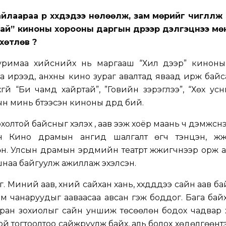
урайлаараа үр хүүхдэдээ нөлөөлж, зам мөрийг чиглүүлж
тай” киноны хорооны даргын дүрээр дэлгэцнээ мө
өтлөв үү?
 хуримаа хийснийх нь маргааш “Хил дээр” киноны
а ирээд, анхны кино зураг авалтад яваад ирж байсан
охгүй “Би чамд хайртай”, ”Говийн зэрэглээ”, “Хөх усн
н минь бүтээсэн киноны дүрүүд бий.
лтой байсныг хэлэх үү, аав ээж хоёр маань ч дэмжсн
н Кино драмын ангид шалгалт өгч тэнцэн, жү
н. Улсын драмын эрдмийн театрт жүжигчнээр орж 
шнаа байгуулж ажиллаж эхэлсэн.
 Миний аав, хүний сайхан хань, хүүхдүүддээ сайн аав ба
рхэм чанаруудыг ааваасаа авсан гэж боддог. Бага ба
ран зохиолыг сайн уншиж төсөөлөн бодох чадвар хө
ой тогтоолтоо сайжруулж байх, аль болох хөдөлгөөнт