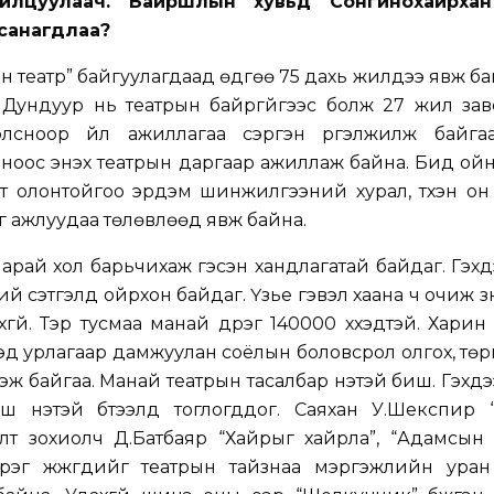
лцуулаач. Байршлын хувьд Сонгинохайрхан 
санагдлаа?
дын театр” байгуулагдаад өдгөө 75 дахь жилдээ явж ба
 Дундуур нь театрын байргүйгээс болж 27 жил зав
лсноор үйл ажиллагаа сэргэн үргэлжилж байг
оноос энэхүү театрын даргаар ажиллаж байна. Бид ойн
мт олонтойгоо эрдэм шинжилгээний хурал, түүхэн о
г ажлуудаа төлөвлөөд явж байна.
г арай хол барьчихаж гэсэн хандлагатай байдаг. Гэхд
ний сэтгэлд ойрхон байдаг. Үзье гэвэл хаана ч очиж үзнэ
гүй. Тэр тусмаа манай дүүрэг 140000 хүүхэдтэй. Харин
үүхдэд урлагаар дамжуулан соёлын боловсрол олгох, тө
 үзэж байгаа. Манай театрын тасалбар үнэтэй биш. Гэхд
 үнэтэй бүтээлүүд тоглогддог. Саяхан У.Шекспир 
т зохиолч Д.Батбаяр “Хайрыг хайрла”, “Адамсын г
эрэг жүжгүүдийг театрын тайзнаа мэргэжлийн уран 