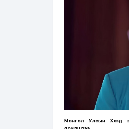
Монгол Улсын Хүүхэд 
ярилцлаа.