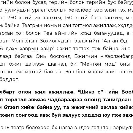
үргийн болон бусад төрийн болон төрийн бус байг
гуулиудын урлаг соёлын хөтөлбөр, үзэсгэлэн гэх мэт
эг 760 хүний их танхим, 150 хүний бага танхим, м
 байна. Театрын номын сан тогтмол ажиллаж, хүүхдүүдэ
рхан хот болон Төв аймгийн хүүхэд багачуудад, үе
дэвт, Монголын Зохиолчдын эвлэлийн "Алтан-Өд" 
8 дахь хаврын хайр" жүжиг тоглох гэж байна. Энэ
зүүлээд байгаа. Оны босгонд Бүжигчин н.Хэрлэнба
эг бүжиг дэглээч шагнал, би “Мөнгөн мод” оны
тсэн амжилттай байгаа. Энэ бол манай хамт олны
боддог.
лбарт олон жил ажиллаж, “Шинэ үе” –ийн Боо
 төрүүлтэл авьяас чадвараараа олонд танигдсан 
 бүтээл хийж байна уу, та жүжигчний ажлаа хийж
жил сонгоод явж буй залуус хүүхдүүдэд юу гэж захи
ань театр болохоор бүх цагаа эндээ голчлон зориул