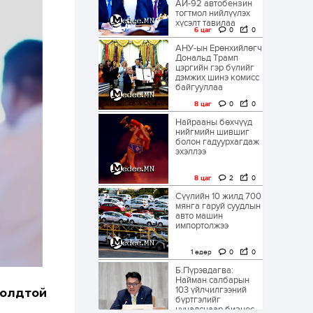
АИ-92 автобензин
тогтмол нийлүүлэх
хүсэлт тавилаа
6 цаг
0
0
АНУ-ын Ерөнхийлөгч
Дональд Трамп
цэргийн гэр бүлийг
дэмжих шинэ комисс
байгууллаа
8 цаг
0
0
Найрааны бөхчүүд
нийгмийн шившиг
болон гадуурхагдаж
эхэллээ
8 цаг
2
0
Сүүлийн 10 жилд 700
мянга гаруй суудлын
авто машин
импортолжээ
1 өдөр
0
0
Б.Пүрэвдагва:
Найман салбарын
103 үйлчилгээний
олдтой
бүртгэлийг
цуцалснаар бизнес