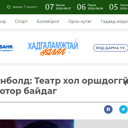
07
06
05
Баасан
Пүрэв
Лхагв
өмнөх 7 хоногт:
2026-08-07
2026-08-06
2026-
энд
Спорт
Боловсрол
Орон нутаг
Гадаад мэдэ
болд: Театр хол оршдоггүй
дотор байдаг