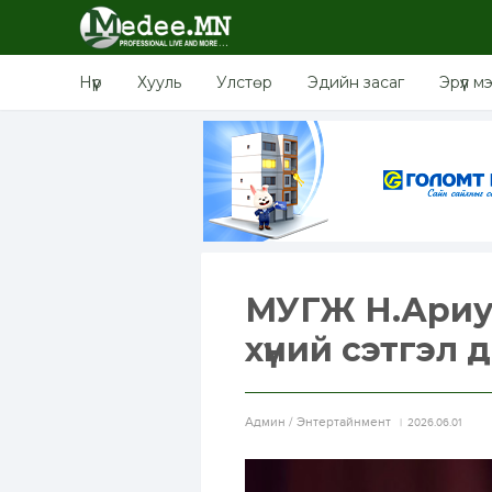
Нүүр
Хууль
Улстөр
Эдийн засаг
Эрүүл м
МУГЖ Н.Ариун
хүний сэтгэл 
Aдмин / Энтертайнмент
2026.06.01