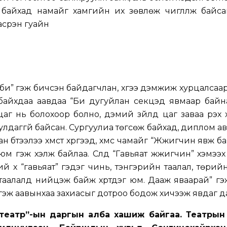
ч байхад намайг хамгийн их зөвлөж чиглүүлж байс
сүрэн гуайн
 би” гэж бичсэн байдагчлан, хүүгээ дэмжиж хурцалсаа
байхдаа аавдаа “Би дугуйлан секцэд явмаар байна
 цаг нь болохоор болно, дэмий зүйлд цаг заваа үрэх х
улдаггүй байсан. Сургуулиа төгсөж байхад, диплом а
 бүтээлээ хүмүүст хүргээд, хүмүүс чамайг “Жүжигчин явж б
 юм гэж хэлж байлаа. Сүүлд “Гавьяат жүжигчин” хэмээ
хүү “гавьяат” гэдэг чинь, тэнгэрийн таалал, төрийн
 таалалд нийцэж байж хүртдэг юм. Дааж яваарай” гэ
гэж аавынхаа захиасыг дотроо бодож хичээж явдаг д
н театр”-ын даргын алба хашиж байгаа. Театрын