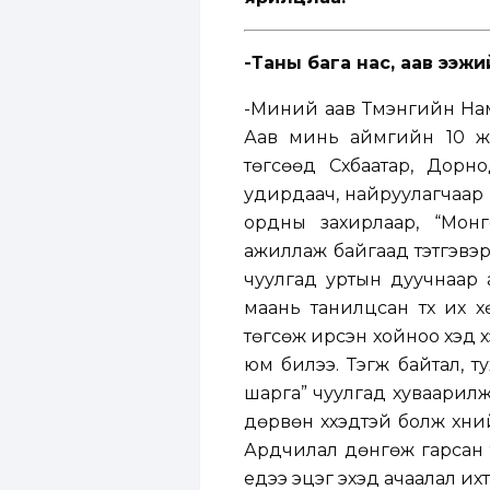
-Таны бага нас, аав ээжий
-Миний аав Түмэнгийн На
Аав минь аймгийн 10 жи
төгсөөд Сүхбаатар, Дор
удирдаач, найруулагчаар 
ордны захирлаар, “Монг
ажиллаж байгаад тэтгэвэрт
чуулгад уртын дуучнаар 
маань танилцсан түүх их 
төгсөж ирсэн хойноо хэд х
юм билээ. Тэгж байтал, т
шарга” чуулгад хуваарилж
дөрвөн хүүхэдтэй болж хүни
Ардчилал дөнгөж гарсан 90
үедээ эцэг эхэд ачаалал их