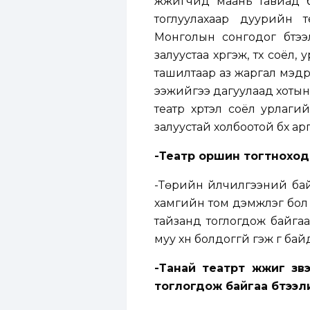
жүжигчид маань тавиад б
тоглуулахаар дуурийн т
Монголын сонгодог бүтээлү
залуустаа хүргэж, түүх со
ташилтаар аз жаргал мэдрүү
ээжийгээ дагуулаад хотын т
театр хүртэл соёл урлагий
залуустай холбоотой бүх а
-Театр оршин тогтноход
-Төрийн үйлчилгээний ба
хамгийн том дэмжлэг бол ма
тайзанд тоглогдож байгаа үз
муу хүн болдоггүй гэж үг бай
-Танай театрт жүжиг үз
тоглогдож байгаа бүтээл