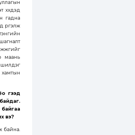
ууллагын
3 өдөр
2
0
Өнгөрсөн сард
 хүүхдэд
1,439.2 кг үнэт
өн гадна
металл худалдан
авчээ
д үргэлж
 тэнгийн
3 өдөр
0
0
шагналт
Б.Найдалаа: Энэ
өвөл илүү хүнд байж
 жүжгийг
магадгүй учир төр,
эрчим хүчний
яр маань
байгууллагууд, иргэд
бэлтгэлээ...
 шилдэг
3 өдөр
6
0
 хамтын
Өнөөдөр сондгой
тоогоор төгссөн
автомашинтай иргэд
бензин авна
ёо гээд
3 өдөр
0
3
байдаг.
ЗГ: Шатахууны
 байгаа
хангамж,
нийлүүлэлтийг
х вэ?
тогтворжуулах
асуудлыг хэлэлцэж
байна
ж байна.
3 өдөр
0
0