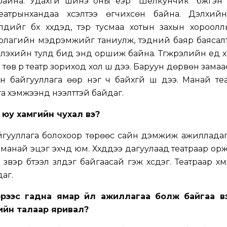
айна. Удахгүй шинэ оны үеэр “Шелкунчик” бүжгэн 
еатрынхандаа хүсэлтээ өгчихсөн байна. Дэлхий
үдийг бүх хүүхдэд, тэр тусмаа хотын захын хорооллы
ёл, урлагийн мэдрэмжийг таниулж, тэдний баяр баясал
лэхийн тулд бид энд оршиж байна. Түгжрэлийн үед хүүхд
өв рүү театр зориход хол шүү дээ. Баруун дөрвөн замаа
н байгууллага өөр нэг ч байхгүй шүү дээ. Манай теат
рга хэмжээнд нээлттэй байдаг.
 юу хамгийн чухал вэ?
йгууллага болохоор төрөөс сайн дэмжиж ажилладаг
най эцэг эхчүүд юм. Хүүхдүүдээ дагуулаад театраар орж
вэр бүтээл үзүүлдэг байгаасай гэж хүсдэг. Театраар хүмү
даг.
вэрээс гадна ямар үйл ажиллагаа болж байгаа в
ийн талаар яривал?