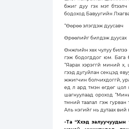
бүжиг дуу гэх мэт бүтээл
бодоход Бавуугийн Лхагва
“Өөрөө элэгдэж дуусавч
Өрөөлийг билүүдэж дуусах
Өнжүүлийн хөх чулуу билээ
гэж бодогддог юм. Бага 
“Яарах хэрэггүй миний хүү,
гээд дугуйлан секцэд яву
жүжигчин болчихдоггүй, уран
үед л ард түмэн өгдөг цол
шагнуулаад ороход “Миний 
түмний таалал гэж гурван
Аль нэгийг нь дутаах вий 
-Та “Хүүхэд залуучууды