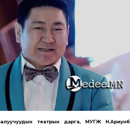
залуучуудын театрын дарга, МУГЖ Н.Ариунб