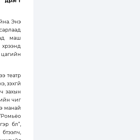
дүүрэгт
бүртгэл энэ сарын 10-
нд эхэлнэ
2 өдөр
0
0
йна. Энэ
16 төрлийн эмийг нэг
эх үүсвэрээс
сарлаад
худалдан авах
аад маш
журмыг баталлаа
 хүрээнд
2 өдөр
0
0
н цагийн
Нэгдүгээр
хорооллын арын
замыг наймдугаар
сарын 6-ны 23:00
ээ театр
цагаас түр хааж,
борооны ус...
, үзэхгүй
2 өдөр
0
0
Б.Баярбаатар:
 ч захын
Төсвийн шинэчлэл
рийн чиг
хийхгүй, урсгал
зардлаа
ээ манай
үргэлжлүүлэн тэлээд
байвал...
“Ромьёо
2 өдөр
2
0
эр бүл”,
Татварын өртэй
шатахуун импортлогч
бүтээлч,
ААН-үүдийн дансыг
битүүмжлэхгүй