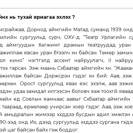
нх нь тухай яриагаа эхлэх үү?
мсрайжав, Дорнод аймгийн Матад суманд 1939 онд 
лийн сургуульд сурч, ОХУ-д “Театр Урлагийн су
нод аймгуудын Хөгжимт драмын театруудад уран
ажиллаж явсан уран бүтээлч хүн байсан. Төмөр замы
ол кино” нэгтгэлд ассент найруулагч, II найруу
ээ гарсан. Ээж маань Сүхбаатар аймгийн хүн. “Жааха
ажиллаж байсан Доржсүрэн гэдэг хүн бий. Аав, ээ
хөөрхөн. Орост сургуульд явах үеэс эхэлж, аав ээж
эдэн удаа захидал илгээсэн боловч ээж тоохгүй яваа
ухайн үед Соёлын яамнаас аавыг Сүхбаатар аймгийн
 таараад, ерөөлөөр учирсан хоёр гэдэг. Аав, ээж хо
й амьдралын жимээр хүүхдүүдээ бусдын адил хүмүүжүүлэн 
-ээд онд Их, дээд сургуульд хүүхдүүдээ сургана гэдэ
тэй цаг байсан байх гэж боддог.