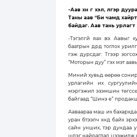
-Аав хүн үг хэл, үлгэр ду
Таны аав “Би чамд хайр
байдаг. Аав тань урлагт х
-Тэгэлгүй яах вэ. Аавыг
баатрын дүрд тоглох урилг
гэж дурсдаг. Түүгээр зогс
“Моторын дуу” гэх мэт аавы
Миний хувьд өөрөө сонирхо
урлагийн их сургуулий
мэргэжил эзэмшин төгссө
байгаад “Шинэ үе” продак
Ааваараа маш их бахархдаг.
уран бүтээлч хүнд байх э
сайн унших, тэр дундаа у
шүлэг найраглал цээжилж 