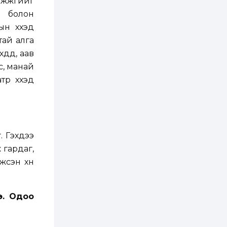
жүжгийг
н болон
2 өдөр
1
0
н хүүхэд
Нөөцийн махны
худалдаа,
тай алга
борлуулалтыг
нээлттэй ил тод
үүд, аав
болгоно
с, манай
3 өдөр
0
0
р хүүхэд
ЗГ: Автобензин,
дизель түлшний
онцгой албан
татварыг тэглэлээ
3 өдөр
3
0
. Гэхдээ
З.Мэндсайхан:
Хүнсний нөөцийг
 гардаг,
бэлтгэх агуулах,
зоорь бэлтгэх ААН-
үжсэн хүн
үүдэд хөнгөлөлттэй
зээл олгоно
3 өдөр
2
0
Европ дахь
э. Одоо
монголчуудын
соёлын наадам
боллоо