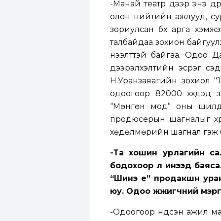
-Манай театр дээр энэ дү
олон нийтийн ажлууд, сур
зориулсан бүх арга хэмжэ
талбайдаа зохион байгуулж
нээлттэй байгаа. Одоо Да
дээрэлхэлтийн эсрэг сэ
Н.Уранзаяагийн зохиол "1
одоогоор 82000 хүүхдэд ү
“Мөнгөн мод” оны шилд
продюсерын шагналыг хүр
хөдөлмөрийн шагнал гэж 
-Та хошин урлагийн са
бодохоор л инээд баясал
“Шинэ үе” продакшн уран
юу. Одоо жүжигчний мэргэ
-Одоогоор үндсэн ажил ма