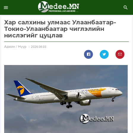
Хар салхины улмаас Улаанбаатар-
Токио-Улаанбаатар чиглэлийн
нислэгийг цуцлав
Aдмин / Нүүр
2026.06.03