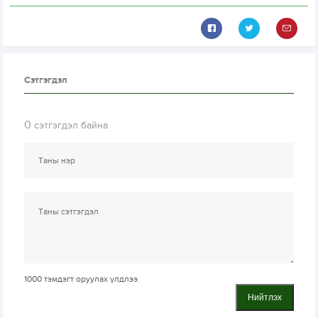
Сэтгэгдэл
0
сэтгэгдэл байна
1000
тэмдэгт оруулах үлдлээ.
Нийтлэх