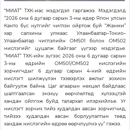
"МИАТ” ТӨХК-иас мэдэгдэл гаргажээ. Мэдэгдэлд
“2026 оны 6 дугаар сарын 3-ны өдөр Япон улсын
Канто бүс нутгийг чиглэн ойртож буй “Жанми”
хар салхины улмаас Улаанбаатар–Токио–
Улаанбаатар чиглэлийн ОМ501 болон ОМ502
нислэгийг цуцалж байгааг үүгээр мэдэгдье.
“МИАТ” ТӨХК-ийн зүгээс 2026 оны 6 дугаар сарын
3-ны өдрийн OM501/OM502 нислэгийн
зорчигчдыг 6 дугаар сарын 4-ний өдрийн
нислэгт шилжүүлэн тээвэрлэх ажлыг зохион
байгуулж байна. Цаг агаарын нөхцөл байдлаас
шалтгаалсан энэхүү өөрчлөлтөд хүлээцтэй
хандан ойлгож буйд талархал илэрхийлье. Уг
нислэгт зорчих тийз худалдан авсан зорчигчид,
тийзээ худалдан авсан борлуулалтын төвд
хандаж нислэгийн өдрөө өөрчлүүлнэ үү” гэжээ.