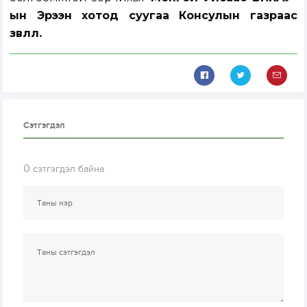
ын Эрээн хотод суугаа Консулын газраас
зөвлөлөө.
Сэтгэгдэл
0
сэтгэгдэл байна