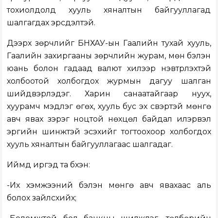
тохиолдолд хууль хяналтын байгууллагад
шалгагдах эрсдэлтэй.
Дээрх зөрчлийг БНХАУ-ын Гаалийн тухай хууль,
Гаалийн захиргааны зөрчлийн журам, мөн бэлэн
юань болон гадаад валют хилээр нэвтрүүлэхтэй
холбоотой холбогдох журмын дагуу шалган
шийдвэрлэдэг. Харин санаатайгаар нуух,
хуурамч мэдүүлэг өгөх, хууль бус эх үүсвэртэй мөнгө
авч явах зэрэг ноцтой нөхцөл байдал илэрвэл
эрүүгийн шинжтэй эсэхийг тогтоохоор холбогдох
хууль хяналтын байгууллагаас шалгадаг.
Иймд иргэд та бүхэн:
-Их хэмжээний бэлэн мөнгө авч явахаас аль
болох зайлсхийх;