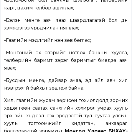
-Боломжтой бол банкны шилжүүлэг, төлбөрийн
карт, цахим төлбөр ашиглах;
-Бэлэн мөнгө авч явах шаардлагатай бол дүн
хэмжээгээ урьдчилан нягтлах;
-Гаалийн мэдүүлгийг үнэн зөв бөглөх;
-Мөнгөний эх үүсвэрийг нотлох банкны хуулга,
төлбөрийн баримт зэрэг баримтыг биедээ авч
явах;
-Бусдын мөнгө, дайвар ачаа, эд зүйл авч хил
нэвтрэхгүй байхыг зөвлөж байна.
Хил, гаалийн журам зөрчсөн тохиолдолд зорчих
хөдөлгөөн саатах, санхүүгийн хохирол учрах, хууль
эрх зүйн хүндрэл үүсэх эрсдэлтэй тул суугаа улсын
хууль тогтоомжийг хүндэтгэн, анхаарал
болгоомжтой зорчихыг
Монгол Улсаас БНХАУ-