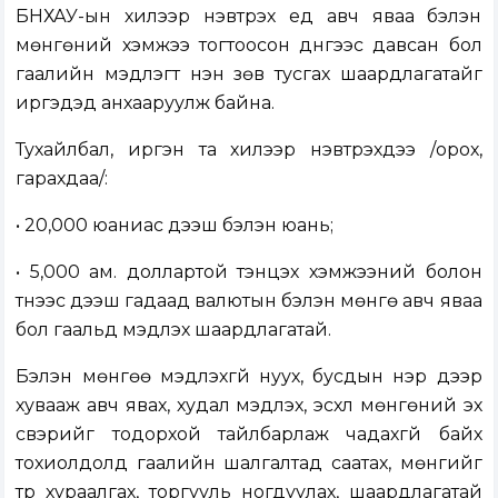
БНХАУ-ын хилээр нэвтрэх үед авч яваа бэлэн
мөнгөний хэмжээ тогтоосон дүнгээс давсан бол
гаалийн мэдүүлэгт үнэн зөв тусгах шаардлагатайг
иргэдэд анхааруулж байна.
Тухайлбал, иргэн та хилээр нэвтрэхдээ /орох,
гарахдаа/:
• 20,000 юаниас дээш бэлэн юань;
• 5,000 ам. доллартой тэнцэх хэмжээний болон
түүнээс дээш гадаад валютын бэлэн мөнгө авч яваа
бол гаальд мэдүүлэх шаардлагатай.
Бэлэн мөнгөө мэдүүлэхгүй нуух, бусдын нэр дээр
хувааж авч явах, худал мэдүүлэх, эсхүл мөнгөний эх
үүсвэрийг тодорхой тайлбарлаж чадахгүй байх
тохиолдолд гаалийн шалгалтад саатах, мөнгийг
түр хураалгах, торгууль ногдуулах, шаардлагатай