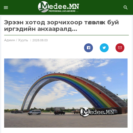
Эрээн хотод зорчихоор төлөвлөж буй
иргэдийн анхааралд...
Aдмин / Хууль
2026.06.03