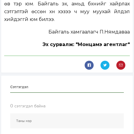
өв тэр юм. Байгаль эх, амьд бүхнийг хайрлах
сэтгэлтэй өссөн хүн хэзээ ч муу муухай үйлдэл
хийдэггүй юм билээ.
Байгаль хамгаалагч П.Нямдаваа
Эх сурвалж: "Монцамэ агентлаг"
Сэтгэгдэл
0
сэтгэгдэл байна