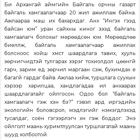
Би Архангай аймгийн Байгаль орчны газарт
байгаль хамгаалагчаар 20 жил ажиллаж байна.
Ажлаараа маш их бахархдаг. Анх “Ингэх гээд
байсан юм” уран сайхны киног үзээд байгаль
хамгаалагч болохыг мөрөөдсөн юм. Мөрөөдлөө
биелүүлж, байгаль хамгаалагчаар ажиллах
болсноос хойш хүмүүст шаардлага тавих, хууль
зөрчигчидтэй тулгарах зэрэг тохиолдол цөөнгүй
гарч, зарим үед зөрчил маргаан үүсэж, бухимдах үе
багагүй гардаг байв. Ажлаа хийж, туршлага суухын
хэрээр харилцаа, хандлагадаа илүү анхаарах
шаардлагатайг ойлгосон. Одоо бол “байгаль
хамгаалагч гэж хэн бэ?” гэвэл ард иргэдийн
экологийн боловсрол, мэдлэгийг нэмэгдүүлэхэд
тусалдаг, соён гэгээрүүлэгч хүн гэж боддог. Энэ
ойлголт маань хуримтлуулсан туршлагатай маань
шууд холбоотой.