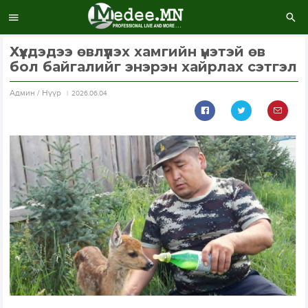
Хүүхдэдээ өвлүүлэх хамгийн үнэтэй өв
бол байгалийг энэрэн хайрлах сэтгэл
Aдмин / Нүүр
2026.06.04