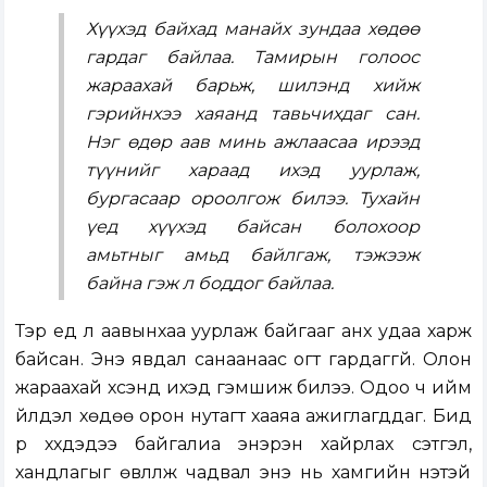
Хүүхэд байхад манайх зундаа хөдөө
гардаг байлаа. Тамирын голоос
жараахай барьж, шилэнд хийж
гэрийнхээ хаяанд тавьчихдаг сан.
Нэг өдөр аав минь ажлаасаа ирээд
түүнийг хараад ихэд уурлаж,
бургасаар ороолгож билээ. Тухайн
үед хүүхэд байсан болохоор
амьтныг амьд байлгаж, тэжээж
байна гэж л боддог байлаа.
Тэр үед л аавынхаа уурлаж байгааг анх удаа харж
байсан. Энэ явдал санаанаас огт гардаггүй. Олон
жараахай үхсэнд ихэд гэмшиж билээ. Одоо ч ийм
үйлдэл хөдөө орон нутагт хааяа ажиглагддаг. Бид
үр хүүхдэдээ байгалиа энэрэн хайрлах сэтгэл,
хандлагыг өвлүүлж чадвал энэ нь хамгийн үнэтэй