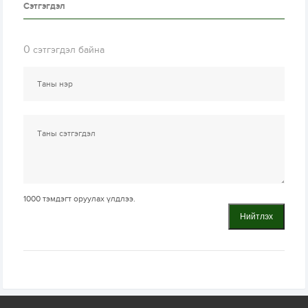
Сэтгэгдэл
0
сэтгэгдэл байна
1000
тэмдэгт оруулах үлдлээ.
Нийтлэх