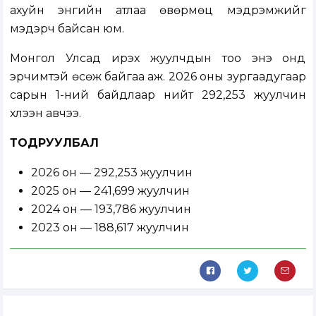
ахуйн энгийн атлаа өвөрмөц мэдрэмжийг
мэдэрч байсан юм.
Монгол Улсад ирэх жуулчдын тоо энэ онд
эрчимтэй өсөж байгаа аж. 2026 оны зургаадугаар
сарын 1-ний байдлаар нийт 292,253 жуулчин
хүлээн авчээ.
ТОДРУУЛБАЛ
2026 он — 292,253 жуулчин
2025 он — 241,699 жуулчин
2024 он — 193,786 жуулчин
2023 он — 188,617 жуулчин