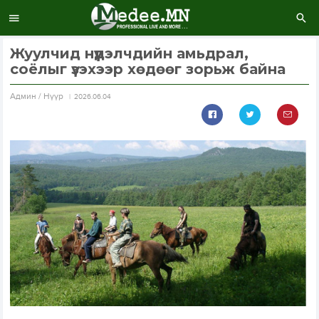
Жуулчид нүүдэлчдийн амьдрал,
соёлыг үзэхээр хөдөөг зорьж байна
Aдмин / Нүүр
2026.06.04