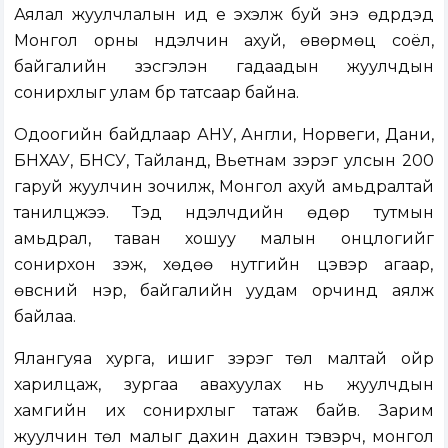
Аялал жуулчлалын ид үе эхэлж буй энэ өдрүүдэд
Монгол орны нүүдэлчин ахуй, өвөрмөц соёл,
байгалийн үзэсгэлэн гадаадын жуулчдын
сонирхлыг улам бүр татсаар байна.
Одоогийн байдлаар АНУ, Англи, Норвеги, Дани,
БНХАУ, БНСУ, Тайланд, Вьетнам зэрэг улсын 200
гаруй жуулчин зочилж, Монгол ахуй амьдралтай
танилцжээ. Тэд нүүдэлчдийн өдөр тутмын
амьдрал, таван хошуу малын онцлогийг
сонирхон үзэж, хөдөө нутгийн цэвэр агаар,
өвсний үнэр, байгалийн уудам орчинд аялж
байлаа.
Ялангуяа хурга, ишиг зэрэг төл малтай ойр
харилцаж, зургаа авахуулах нь жуулчдын
хамгийн их сонирхлыг татаж байв. Зарим
жуулчин төл малыг дахин дахин тэвэрч, монгол