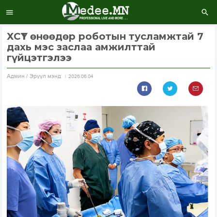
ХСҮТ өнөөдөр роботын тусламжтай 7
дахь мэс заслаа амжилттай
гүйцэтгэлээ
Aдмин / Эрүүл мэнд
2026.06.04