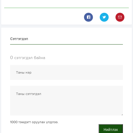
Сэтгэгдэл
0
сэтгэгдэл байна
1000
тэмдэгт оруулах үлдлээ.
Нийтлэх