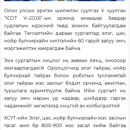
Олон улсын эрхтэн шилжүүлэн суулгах V чуулган
“ICOT V–2026”-ын хүрээнд өнөөдөр Хавдар
судлалын үндэсний төвд зохион байгуулагдаж
байгаа. Төгсөлтийн дараах сургалтад элэг, цөс,
нойр булчирхайн чиглэлийн 60 гаруй залуу эмч,
мэргэжилтэн хамрагдаж байна.
Энэ сургалтын онцлог нь зөвхөн лекц, онолоор
хязгаарлагдахгүй. Оролцогчид элэг тайрах, нойр
булчирхай тайрах болон роботын тусламжтай
элэг тайрах мэс заслыг бодит орчинд ажиглан,
туршлага хуримтлуулж байна. Ийм сургалт нь
залуу эмч нарын ур чадвар, шийдвэр гаргах
чадамжийг хөгжүүлэхэд онцгой ач холбогдолтой.
ХСҮТ-ийн Элэг, цөс, нойр булчирхайн мэс заслын
тасаг жил бүр 800-900 мэс засал хийж байгаа