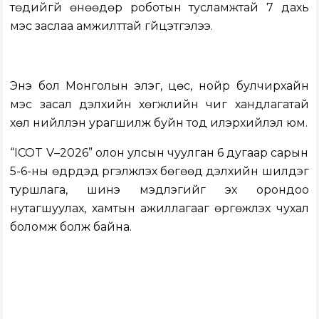
төдийгүй өнөөдөр роботын тусламжтай 7 дахь
мэс заслаа амжилттай гүйцэтгэлээ.
Энэ бол Монголын элэг, цөс, нойр булчирхайн
мэс засал дэлхийн хөгжлийн чиг хандлагатай
хөл нийлүүлэн урагшилж буйн тод илэрхийлэл юм.
“ICOT V–2026” олон улсын чуулган 6 дугаар сарын
5-6-ны өдрүүдэд үргэлжлэх бөгөөд дэлхийн шилдэг
туршлага, шинэ мэдлэгийг эх орондоо
нутагшуулах, хамтын ажиллагааг өргөжүүлэх чухал
боломж болж байна.