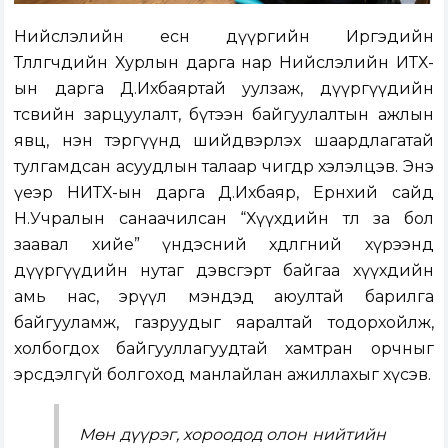
Нийслэлийн есөн дүүргийн Иргэдийн
Төлөөлөгчдийн Хурлын дарга нар Нийслэлийн ИТХ-
ын дарга Д.Ихбаяртай уулзаж, дүүргүүдийн
төсвийн зарцуулалт, бүтээн байгуулалтын ажлын
явц, нэн тэргүүнд шийдвэрлэх шаардлагатай
тулгамдсан асуудлын талаар өчигдөр хэлэлцэв. Энэ
үеэр НИТХ-ын дарга Д.Ихбаяр, Ерөнхий сайд
Н.Учралын санаачилсан “Хүүхдийн төлөө за бол
заавал хийе” үндэсний хөдөлгөөний хүрээнд
дүүргүүдийн нутаг дэвсгэрт байгаа хүүхдийн
амь нас, эрүүл мэндэд аюултай барилга
байгууламж, газруудыг яаралтай тодорхойлж,
холбогдох байгууллагуудтай хамтран орчныг
эрсдэлгүй болгоход манлайлан ажиллахыг хүсэв.
Мөн дүүрэг, хороодод олон нийтийн