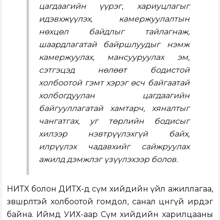
цагдаагийн үүрэг, хариуцлагыг
идэвхжүүлэх, камержуулалтын
нөхцөл байдлыг тайлагнаж,
шаардлагатай байршлуудыг нэмж
камержуулах, мансууруулах эм,
сэтгэцэд нөлөөт бодистой
холбоотой гэмт хэрэг өсч байгаатай
холбогдуулан цагдаагийн
байгууллагатай хамтарч, хяналтыг
чангатгах, уг төрлийн бодисыг
хилээр нэвтрүүлэхгүй байх,
илрүүлэх чадавхийг сайжруулах
ажилд дэмжлэг үзүүлэхээр болов.
НИТХ болон ДИТХ-д сүм хийдийн үйл ажиллагаа,
зөвшөөрөлтэй холбоотой гомдол, санал цөөнгүй ирдэг
байна. Иймд УИХ-аар Сүм хийдийн харилцааны