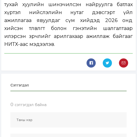
тухай хуулийн шинэчилсэн найруулга батлах
хүртэл нийслэлийн нутаг дэвсгэрт үйл
ажиллагаа явуулдаг сүм хийдэд 2026 онд
хийсэн төлөвлөгөөт болон гэнэтийн шалгалтаар
илэрсэн зөрчлийг арилгахаар ажиллаж байгааг
НИТХ-аас мэдээлэв.
Сэтгэгдэл
0
сэтгэгдэл байна