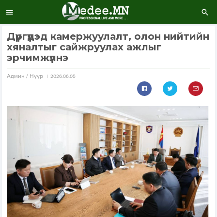
Дүүргүүдэд камержуулалт, олон нийтийн
хяналтыг сайжруулах ажлыг
эрчимжүүлнэ
Aдмин / Нүүр
2026.06.05