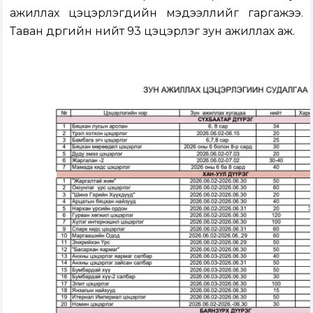
ажиллах цэцэрлэгүүдийн мэдээллийг гаргажээ.
Таван дүүргийн нийт 93 цэцэрлэг зун ажиллах аж.