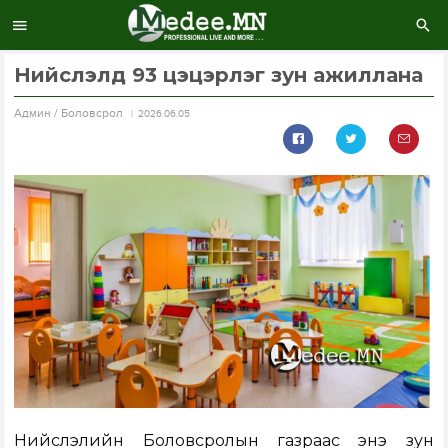
Нийслэлд 93 цэцэрлэг зун ажиллана
Aдмин / Боловсрол
2026.06.05
Нийслэлийн Боловсролын газраас энэ зун