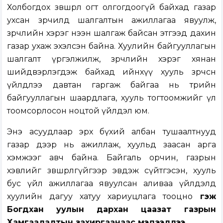
Холбогдох зөвшөөрөл огт олгогдоогүй байхад газар
ухсан зөрчилд шалгалтын ажиллагаа явуулж,
зөрчлийн хэрэг нээн шалгаж байсан этгээд дахин
газар ухаж эхэлсэн байна. Хуулийн байгууллагын
шалгалт үргэлжилж, зөрчлийн хэрэг хянан
шийдвэрлэгдэж байхад ийнхүү хууль зөрчсөн
үйлдлээ давтан гаргаж байгаа нь төрийн
байгууллагын шаардлага, хууль тогтоомжийг үл
тоомсорлосон ноцтой үйлдэл юм.
Энэ асуудлаар эрх бүхий албан тушаалтнууд
газар дээр нь ажиллаж, хуульд заасан арга
хэмжээг авч байна. Байгаль орчин, газрын
хэвлийг зөвшөөрөлгүйгээр эвдэж сүйтгэсэн, хууль
бус үйл ажиллагаа явуулсан аливаа үйлдэлд
хуулийн дагуу хатуу хариуцлага тооцно
гэж
Богдхан уулын дархан цаазат газрын
Хамгаалалтын захиргаанаас мэдээллээ.