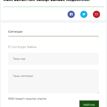
Сэтгэгдэл
0
сэтгэгдэл байна
1000
тэмдэгт оруулах үлдлээ.
Нийтлэх