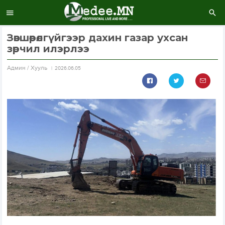
Зөвшөөрөлгүйгээр дахин газар ухсан
зөрчил илэрлээ
Aдмин / Хууль
2026.06.05