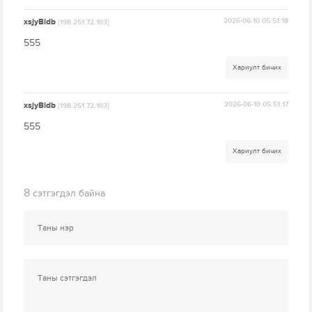
xsjyBldb
2026-06-10 05:51:18
[198.251.72.103]
555
Хариулт бичих
xsjyBldb
2026-06-10 05:51:17
[198.251.72.103]
555
Хариулт бичих
8
сэтгэгдэл байна