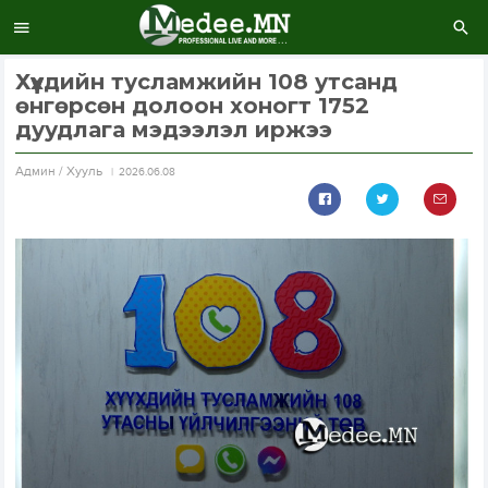
Хүүхдийн тусламжийн 108 утсанд
өнгөрсөн долоон хоногт 1752
дуудлага мэдээлэл иржээ
Aдмин / Хууль
2026.06.08