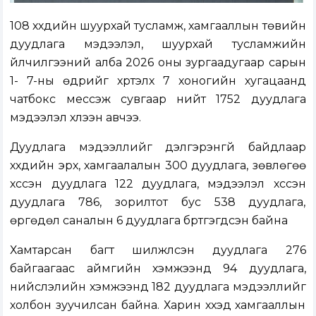
108 хүүхдийн шуурхай тусламж, хамгааллын төвийн
дуудлага мэдээлэл, шуурхай тусламжийн
үйлчилгээний алба 2026 оны зургаадугаар сарын
1- 7-ны өдрийг хүртэлх 7 хоногийн хугацаанд
чатбокс мессэж сувгаар нийт 1752 дуудлага
мэдээлэл хүлээн авчээ.
Дуудлага мэдээллийг дэлгэрэнгүй байдлаар
хүүхдийн эрх, хамгаалалын 300 дуудлага, зөвлөгөө
хүссэн дуудлага 122 дуудлага, мэдээлэл хүссэн
дуудлага 786, зорилтот бус 538 дуудлага,
өргөдөл саналын 6 дуудлага бүртгэгдсэн байна
Хамтарсан багт шилжүүлсэн дуудлага 276
байгаагаас аймгийн хэмжээнд 94 дуудлага,
нийслэлийн хэмжээнд 182 дуудлага мэдээллийг
холбон зуучилсан байна. Харин хүүхэд хамгааллын