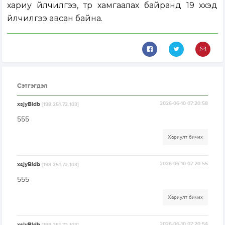
хариу үйлчилгээ, түр хамгаалах байранд 19 хүүхэд
үйлчилгээ авсан байна.
Сэтгэгдэл
xsjyBldb
2026-06-10 07:20:58
[198.251.72.103]
555
Хариулт бичих
xsjyBldb
2026-06-10 07:20:55
[198.251.72.103]
555
Хариулт бичих
xsjyBldb
2026-06-10 07:20:54