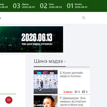
03
02
01
мар
Даваа
Ням
Бямба
6-08-04
2026-08-03
2026-08-02
2026-08-01
э
Шинэ мэдээ
Б.Хулан дэлхийн
аварга боллоо
2 минут
0
0
Р.Даваадорж: Энэ
намрын экспортын
орлого Монголд