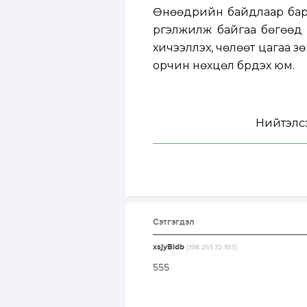
Өнөөдрийн байдлаар бар
үргэлжилж байгаа бөгөөд
хичээллэх, чөлөөт цагаа зө
орчин нөхцөл бүрдэх юм.
Нийтэлс
Сэтгэгдэл
xsjyBldb
[198.251.72.103]
555