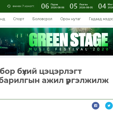
06
05
04
Пүрэв
Лхагва
Мяг
өмнөх 7 хоногт:
2026-08-06
2026-08-05
202
энд
Спорт
Боловсрол
Орон нутаг
Гадаад мэдэ
бор бүхий цэцэрлэгт
 барилгын ажил үргэлжилж