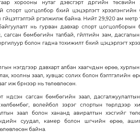
угаар хорооны нутаг дэвсгэрт дүүргийн төсвийн 
й спорт цогцолбор бүхий цэцэрлэгт хүрээлэнгийн 
 гүйцэтгэлтэй үргэлжилж байна. Нийт 29,920 ам метр
 байгуулалт нь гурван давхар спорт цогцолборын 
, сагсан бөмбөгийн талбай, гүйлтийн зам, дасгалын
оргилуур болон гадна тохижилт бүхий цэцэрлэгт хүрэ
ын нэгдүгээр давхарт албан хаагчдын өрөө, хурлын
лах, хоолны заал, хувцас солих болон бэлтгэлийн өр
аг иж бүрнээр нь төлөвлөсөн.
т үндсэн сагсан бөмбөгийн заал, дасгалжуулалтын
 хөлбөмбөг, волейбол зэрэг спортын төрлүүдээр х
лтын заал болон хананд авиралтын хэсгийг төлө
гчдийн суудал, камер болон шүүгчийн өрөө, ашиг
төлөвлөсөн байна.