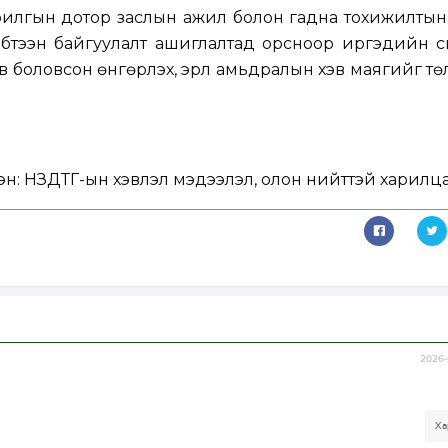
илгын дотор заслын ажил болон гадна тохижилтын
 бүтээн байгуулалт ашиглалтад орсноор иргэдийн 
в боловсон өнгөрүүлэх, эрүүл амьдралын хэв маягийг төл
эн:
НЗДТГ-ын хэвлэл мэдээлэл, олон нийттэй харилца
2026-
Ха