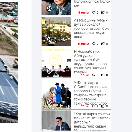
боломж олгож болох
юм
5 минут
0
0
Автомашины улсын
дугаар сондгой
тоогоор төгссөн бол
өнөөдөр шатахуун
авна
11 минут
0
0
Н.Номтойбаяр:
Аймгуудад
тулгамдаж буй
асуудлуудыг долоо
хоног бүр Засгийн
газрын...
17 цаг
0
0
УИХ-ын дарга
С.Бямбацогт төрийг
төлөөлөн Сутай
хайрхны тэнгэрийг
тахих төрийн
тахилгад оролцлоо
17 цаг
2
0
“Хотын дарга сонсож
байна” 150150 тусгай
дугаарыг
наймдугаар сарын
14-нөөс ажиллуулж...