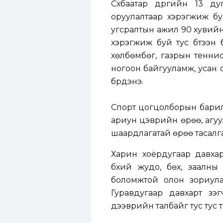
Сүхбаатар дүүргийн 13 д
оруулалтаар хэрэгжиж бу
угсралтын ажил 90 хувийн
хэрэгжиж буй тус бүтээн
хөлбөмбөг, газрын теннис
ногоон байгууламж, усан 
бүрдэнэ.
Спорт цогцолборын барилг
ариун цэврийн өрөө, агуу
шаардлагатай өрөө тасалга
Харин хоёрдугаар давхар
бүхий жудо, бөх, заалны
боломжтой олон зориула
Гуравдугаар давхарт үзэ
дээврийн талбайг тус тус 