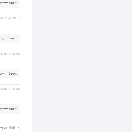
автомашинтай иргэд
риулт бичих
бензин авна
1 өдөр
0
3
06-10 06:37:41
ЗГ: Шатахууны
хангамж,
нийлүүлэлтийг
тогтворжуулах
риулт бичих
асуудлыг хэлэлцэж
байна
1 өдөр
0
0
06-10 06:37:40
Т.Жанлав: Бидний
"Шугаман бус
системийг ойролцоо
бодох супер схемүүд"
бүтээл тооцон
риулт бичих
бодох...
1 өдөр
7
3
С.Бямбацогт:
06-10 06:37:40
Хэлэлцүүлгээс илүү
хэрэгжилт,
амлалтаас илүү
бодит үр дүн чухал
риулт бичих
2 өдөр
0
0
Неймар зодог тайлах
эсэхээ 12 дугаар сард
шийднэ
гдэл байна