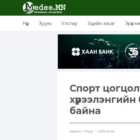
Нүүр
Хууль
Улстөр
Эдийн засаг
Эрүүл м
Спорт цогцол
хүрээлэнгийн
байна
Aдмин / Нүүр
2026.06.09