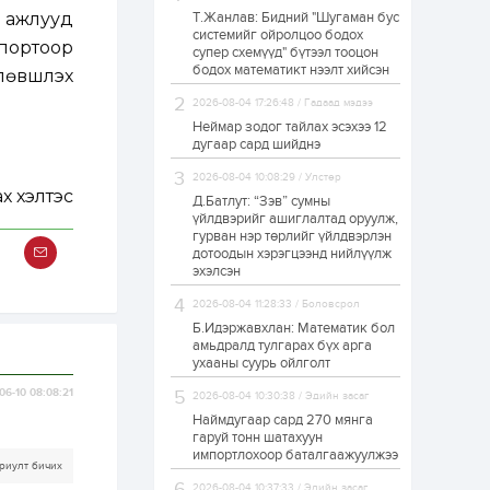
 ажлууд
Т.Жанлав: Бидний "Шугаман бус
Б.Баярбаатар:
системийг ойролцоо бодох
Төсвийн шинэчлэл
спортоор
супер схемүүд" бүтээл тооцон
хийхгүй, урсгал
зардлаа
бодох математикт нээлт хийсэн
өвшүүлэх
үргэлжлүүлэн тэлээд
байвал...
2026-08-04 17:26:48 / Гадаад мэдээ
23 цаг
2
0
Неймар зодог тайлах эсэхээ 12
Татварын өртэй
дугаар сард шийднэ
шатахуун импортлогч
ААН-үүдийн дансыг
2026-08-04 10:08:29 / Улстөр
битүүмжлэхгүй
х хэлтэс
Д.Батлут: “Зэв” сумны
үйлдвэрийг ашиглалтад оруулж,
23 цаг
1
0
гурван нэр төрлийг үйлдвэрлэн
дотоодын хэрэгцээнд нийлүүлж
Нөөцийн махны
худалдаа,
эхэлсэн
борлуулалтыг
нээлттэй ил тод
2026-08-04 11:28:33 / Боловсрол
болгоно
Б.Идэржавхлан: Математик бол
1 өдөр
0
0
амьдралд тулгарах бүх арга
ухааны суурь ойлголт
ЗГ: Автобензин,
дизель түлшний
06-10 08:08:21
2026-08-04 10:30:38 / Эдийн засаг
онцгой албан
татварыг тэглэлээ
Наймдугаар сард 270 мянга
гаруй тонн шатахуун
импортлохоор баталгаажуулжээ
1 өдөр
2
0
риулт бичих
З.Мэндсайхан:
2026-08-04 10:37:33 / Эдийн засаг