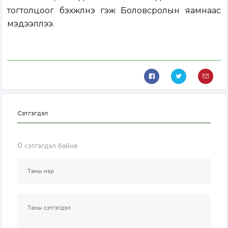
тогтолцоог бэхжүүлнэ гэж Боловсролын яамнаас
мэдээллээ.
Сэтгэгдэл
0
сэтгэгдэл байна