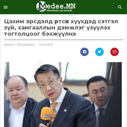
Цахим эрсдэлд өртсөн хүүхдэд сэтгэл
зүй, хамгааллын дэмжлэг үзүүлэх
тогтолцоог бэхжүүлнэ
Aдмин / Боловсрол
2026.06.10