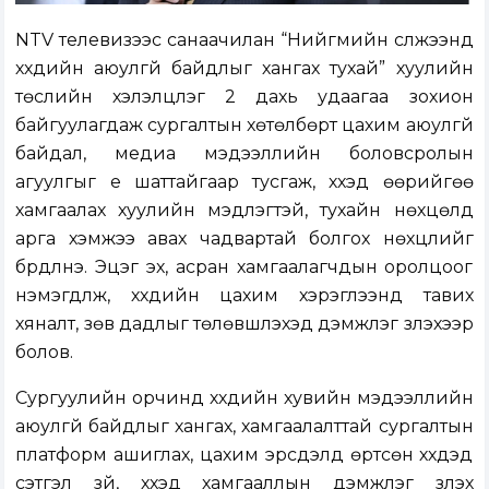
NTV телевизээс санаачилан “Нийгмийн сүлжээнд
хүүхдийн аюулгүй байдлыг хангах тухай” хуулийн
төслийн хэлэлцүүлэг 2 дахь удаагаа зохион
байгуулагдаж сургалтын хөтөлбөрт цахим аюулгүй
байдал, медиа мэдээллийн боловсролын
агуулгыг үе шаттайгаар тусгаж, хүүхэд өөрийгөө
хамгаалах хуулийн мэдлэгтэй, тухайн нөхцөлд
арга хэмжээ авах чадвартай болгох нөхцлийг
бүрдүүлнэ. Эцэг эх, асран хамгаалагчдын оролцоог
нэмэгдүүлж, хүүхдийн цахим хэрэглээнд тавих
хяналт, зөв дадлыг төлөвшүүлэхэд дэмжлэг үзүүлэхээр
болов.
Сургуулийн орчинд хүүхдийн хувийн мэдээллийн
аюулгүй байдлыг хангах, хамгаалалттай сургалтын
платформ ашиглах, цахим эрсдэлд өртсөн хүүхдэд
сэтгэл зүй, хүүхэд хамгааллын дэмжлэг үзүүлэх