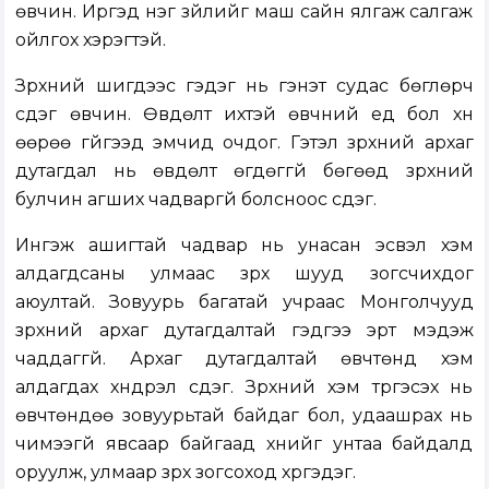
өвчин. Иргэд нэг зүйлийг маш сайн ялгаж салгаж
ойлгох хэрэгтэй.
Зүрхний шигдээс гэдэг нь гэнэт судас бөглөрч
үүсдэг өвчин. Өвдөлт ихтэй өвчний үед бол хүн
өөрөө гүйгээд эмчид очдог. Гэтэл зүрхний архаг
дутагдал нь өвдөлт өгдөггүй бөгөөд зүрхний
булчин агших чадваргүй болсноос үүсдэг.
Ингэж ашигтай чадвар нь унасан эсвэл хэм
алдагдсаны улмаас зүрх шууд зогсчихдог
аюултай. Зовуурь багатай учраас Монголчууд
зүрхний архаг дутагдалтай гэдгээ эрт мэдэж
чаддаггүй. Архаг дутагдалтай өвчтөнд хэм
алдагдах хүндрэл үүсдэг. Зүрхний хэм түргэсэх нь
өвчтөндөө зовуурьтай байдаг бол, удаашрах нь
чимээгүй явсаар байгаад хүнийг унтаа байдалд
оруулж, улмаар зүрх зогсоход хүргэдэг.