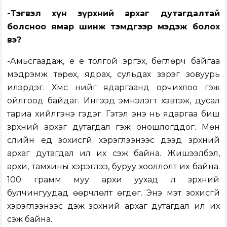
-Тэгвэл хүн зүрхний архаг дутагдалтай
болсноо ямар шинж тэмдгээр мэдэж болох
вэ?
-Амьсгаадаж, үе үе толгой эргэх, бөглөрч байгаа
мэдрэмж төрөх, ядрах, сульдах зэрэг зовуурь
илэрдэг. Хүмүүс үүнийг ядаргаанд орчихлоо гэж
ойлгоод байдаг. Ингээд эмнэлэгт хэвтэж, дусал
тариа хийлгэнэ гэдэг. Гэтэл энэ нь ядаргаа биш
зүрхний архаг дутагдал гэж оношлогддог. Мөн
сүүлийн үед зохисгүй хэрэглээнээс үүдээд зүрхний
архаг дутагдал илүү их үүсэж байна. Жишээлбэл,
архи, тамхины хэрэглээ, буруу хооллолт их байна.
100 грамм муу архи уухад л зүрхний
булчингуудад өөрчлөлт өгдөг. Энэ мэт зохисгүй
хэрэглээнээс үүдэж зүрхний архаг дутагдал илүү их
үүсэж байна.