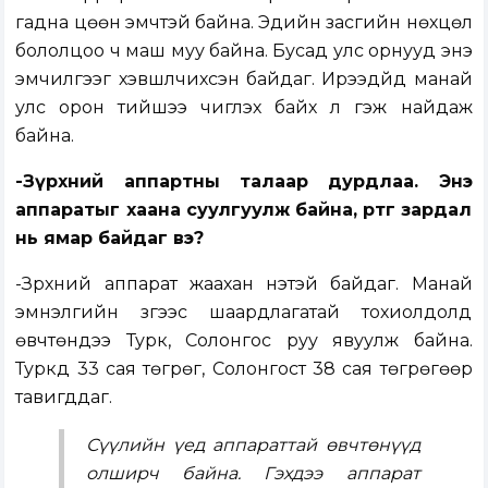
гадна цөөн эмчтэй байна. Эдийн засгийн нөхцөл
бололцоо ч маш муу байна. Бусад улс орнууд энэ
эмчилгээг хэвшүүлчихсэн байдаг. Ирээдүйд манай
улс орон тийшээ чиглэх байх л гэж найдаж
байна.
-Зүрхний аппартны талаар дурдлаа. Энэ
аппаратыг хаана суулгуулж байна, өртөг зардал
нь ямар байдаг вэ?
-Зүрхний аппарат жаахан үнэтэй байдаг. Манай
эмнэлгийн зүгээс шаардлагатай тохиолдолд
өвчтөнүүдээ Турк, Солонгос руу явуулж байна.
Туркд 33 сая төгрөг, Солонгост 38 сая төгрөгөөр
тавигддаг.
Сүүлийн үед аппараттай өвчтөнүүд
олширч байна. Гэхдээ аппарат