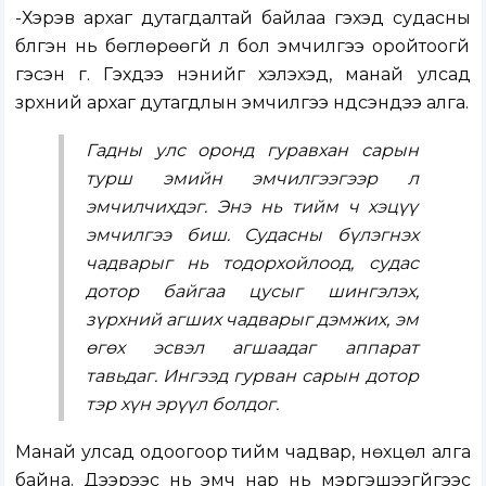
-Хэрэв архаг дутагдалтай байлаа гэхэд судасны
бүлгэн нь бөглөрөөгүй л бол эмчилгээ оройтоогүй
гэсэн үг. Гэхдээ үнэнийг хэлэхэд, манай улсад
зүрхний архаг дутагдлын эмчилгээ үндсэндээ алга.
Гадны улс оронд гуравхан сарын
турш эмийн эмчилгээгээр л
эмчилчихдэг. Энэ нь тийм ч хэцүү
эмчилгээ биш. Судасны бүлэгнэх
чадварыг нь тодорхойлоод, судас
дотор байгаа цусыг шингэлэх,
зүрхний агших чадварыг дэмжих, эм
өгөх эсвэл агшаадаг аппарат
тавьдаг. Ингээд гурван сарын дотор
тэр хүн эрүүл болдог.
Манай улсад одоогоор тийм чадвар, нөхцөл алга
байна. Дээрээс нь эмч нар нь мэргэшээгүйгээс