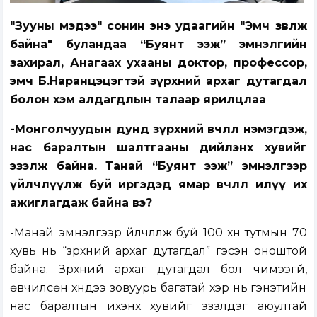
"Зууны мэдээ" сонин энэ удаагийн "Эмч зөвлөж
байна" буландаа “Буянт ээж” эмнэлгийн
захирал, Анагаах ухааны доктор, профессор,
эмч Б.Наранцэцэгтэй зүрхний архаг дутагдал
болон хэм алдагдлын талаар ярилцлаа
-Монголчуудын дунд зүрхний өвчлөл нэмэгдэж,
нас баралтын шалтгааны дийлэнх хувийг
эзэлж байна. Танай “Буянт ээж” эмнэлгээр
үйлчлүүлж буй иргэдэд ямар өвчлөл илүү их
ажиглагдаж байна вэ?
-Манай эмнэлгээр үйлчлүүлж буй 100 хүн тутмын 70
хувь нь “зүрхний архаг дутагдал” гэсэн оноштой
байна. Зүрхний архаг дутагдал бол чимээгүй,
өвчилсөн хүндээ зовуурь багатай хэр нь гэнэтийн
нас баралтын ихэнх хувийг эзэлдэг аюултай