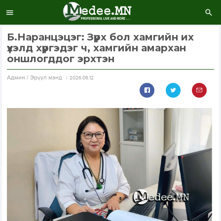
Б.Наранцэцэг: Зүрх бол хамгийн их
үхэлд хүргэдэг ч, хамгийн амархан
оншлогддог эрхтэн
Aдмин / Эрүүл мэнд
2026.06.12