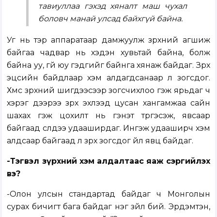
тавиуллаа гэхэд хяналт маш чухал
боловч манай улсад байхгүй байна.
Уг нь тэр аппаратаар дамжуулж зүрхний агшиж
байгаа чадвар нь хэдэн хувьтай байна, болж
байна уу, үгүй юу гэдгийг байнга хянаж байдаг. Зүрх
эцсийн байдлаар хэм алдагдсанаар л зогсдог.
Хүмүүс зүрхний шигдээсээр зогсчихлоо гэж ярьдаг ч
хэрэг дээрээ зүрх эхлээд цусан хангамжаа сайн
шахах гэж цохилт нь гэнэт түргэсэж, явсаар
байгаад сүүлдээ удааширдаг. Ингэж удааширч хэм
алдсаар байгаад л зүрх зогсдог үйл явц байдаг.
-Тэгвэл зүрхний хэм алдалтаас яаж сэргийлэх
вэ?
-Олон улсын стандартад байдаг ч Монголын
сурах бичигт бага байдаг нэг зүйл бий. Эрдэмтэн,