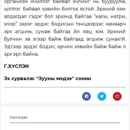
организм хүчиллэг байвал хүчлийг нь бууруулж,
шүлтлэг байвал хэвийн болгох ёстой. Зүрхний хэм
алдагдал гэдэг бол зүрхэнд байгаа “кали, натри,
хлор” зэрэг эрдэс бодисын тэнцвэрээс хамаарч
зүрх агшиж, сунаж байгаа үйл явц юм. Зүрхний
булчин зүв зүгээр байж байгаад агшиж сунахгүй.
Эдгээр эрдэс бодис, орчин хэвийн байж байж л
зүрх эрүүл байна.
Г.ХҮСЛЭН
Эх сурвалж: “Зууны мэдээ” сонин
Сэтгэгдэл