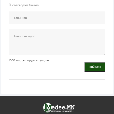
0
сэтгэгдэл байна
1000
тэмдэгт оруулах үлдлээ.
Нийтлэх