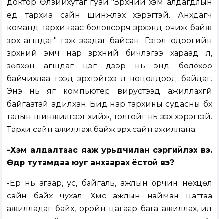
доктор Өлзийхутаг гуай "Зүрхний хэм алдагдлын
үед тархиа сайн шинжлэх хэрэгтэй. Анхдагч
команд тархинаас боловсорч зүрхэнд очиж байж
зүрх агшдаг" гэж заадаг байсан. Гэтэл одоогийн
зүрхний эмч нар зүрхний бичлэгээ хараад л,
зөвхөн агшдаг цэг дээр нь энд болохоо
байчихлаа гээд зүрхтэйгээ л ноцолдоод байдаг.
Энэ нь яг компьютер вирустээд ажиллахгүй
байгаатай адилхан. Бид нар тархины судасны бүх
талын шинжилгээг хийж, толгойг нь үзэх хэрэгтэй.
Тархи сайн ажиллаж байж зүрх сайн ажиллана.
-Хэм алдалтаас яаж урьдчилан сэргийлэх вэ.
Өдөр тутамдаа юуг анхаарах ёстой вэ?
-Ер нь агаар, ус, байгаль, ажлын орчин нөхцөл
сайн байх чухал. Хүмүүс ажлын найман цагтаа
ажилладаг байх, оройн цагаар бага ажиллах, илүү