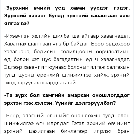
-Зүрхний өвчний үед хаван үүсдэг гэдэг.
Зүрхний хаванг бусад эрхтний хавангаас яаж
ялгах вэ?
-Ихэвчлэн хөлийн шилбэ, шагайгаар хавагнадаг.
Хавагнах шалтгаан янз бүр байдаг. Бөөр өвдөхөөр
хавагнана, бодисын солилцооны өөрчлөлтийн
үед болон хэт цус багадалтын үед ч хавагнадаг.
Эдгээр хаванг яг юунаас болсныг ялгаж салгахын
тулд цусны ерөнхий шинжилгээ хийж, зүрхний
эход харуулах шаардлагатай.
-Та зүрх бол хамгийн амархан оношлогддог
эрхтэн гэж хэлсэн. Үүнийг дэлгэрүүлбэл?
-Бөөр, элэгний өвчнийг оношлохын тулд олон
шинжилгээ өгч илрүүлдэг. Гэтэл зүрхний өвчнийг
зүрхний цахилгаан бичлэгээр илрүүлэх бүрэн