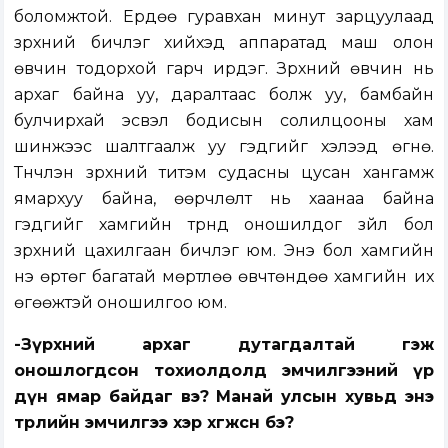
боломжтой. Ердөө гуравхан минут зарцуулаад
зүрхний бичлэг хийхэд аппаратад маш олон
өвчин тодорхой гарч ирдэг. Зүрхний өвчин нь
архаг байна уу, даралтаас болж уу, бамбайн
булчирхай эсвэл бодисын солилцооны хам
шинжээс шалтгаалж уу гэдгийг хэлээд өгнө.
Түүнчлэн зүрхний титэм судасны цусан хангамж
ямархуу байна, өөрчлөлт нь хаанаа байна
гэдгийг хамгийн түрүүнд оношилдог зүйл бол
зүрхний цахилгаан бичлэг юм. Энэ бол хамгийн
үнэ өртөг багатай мөртлөө өвчтөндөө хамгийн их
өгөөжтэй оношилгоо юм.
-Зүрхний архаг дутагдалтай гэж
оношлогдсон тохиолдолд эмчилгээний үр
дүн ямар байдаг вэ? Манай улсын хувьд энэ
төрлийн эмчилгээ хэр хөгжсөн бэ?