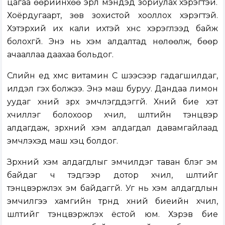
цагаа өөрийнхөө эрүүл мэндэд зориулах хэрэгтэй.
Хоёрдугаарт, зөв зохистой хооллох хэрэгтэй.
Хэтэрхий их кали ихтэй хүнс хэрэглээд байж
болохгүй. Энэ нь хэм алдалтад нөлөөлж, бөөр
ачааллаа даахаа больдог.
Сүүлийн үед хүмүүс витамин C шээсээр гадагшилдаг,
илүүдэл гэх болжээ. Энэ маш буруу. Дандаа лимон
уудаг хүний зүрх эмчлэгддэггүй. Хүний бие хэт
хүчиллэг болохоор хүчил, шүлтийн тэнцвэр
алдагдаж, зүрхний хэм алдагдал давамгайлаад
эмчлэхэд маш хэцүү болдог.
Зүрхний хэм алдагдлыг эмчилдэг таван бүлэг эм
байдаг ч тэдгээр дотор хүчил, шүлтийг
тэнцвэржүүлэх эм байдаггүй. Уг нь хэм алдагдлын
эмчилгээ хамгийн түрүүнд хүний биеийн хүчил,
шүлтийг тэнцвэржүүлэх ёстой юм. Хэрэв бие