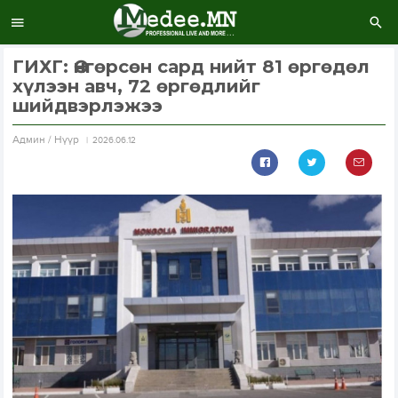
ГИХГ: Өнгөрсөн сард нийт 81 өргөдөл
хүлээн авч, 72 өргөдлийг
шийдвэрлэжээ
Aдмин / Нүүр
2026.06.12