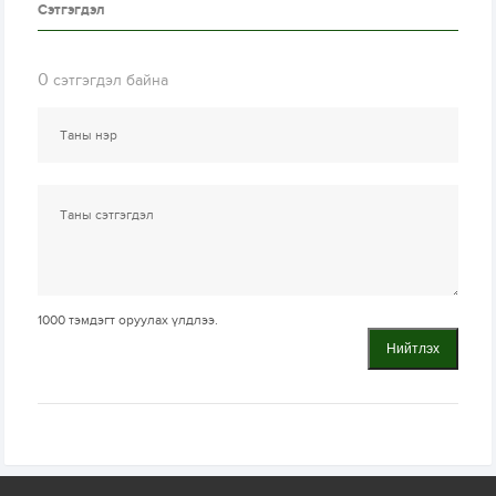
Сэтгэгдэл
0
сэтгэгдэл байна
1000
тэмдэгт оруулах үлдлээ.
Нийтлэх