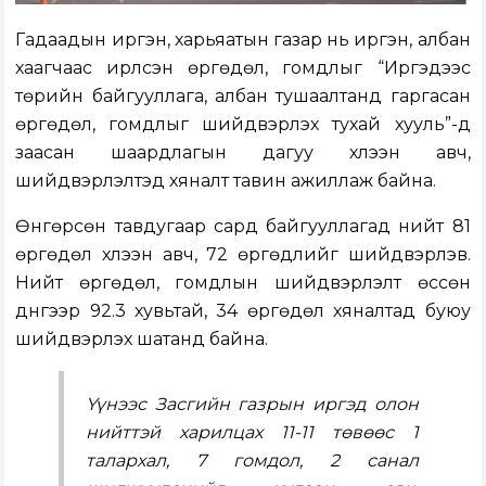
Гадаадын иргэн, харьяатын газар нь иргэн, албан
хаагчаас ирүүлсэн өргөдөл, гомдлыг “Иргэдээс
төрийн байгууллага, албан тушаалтанд гаргасан
өргөдөл, гомдлыг шийдвэрлэх тухай хууль”-д
заасан шаардлагын дагуу хүлээн авч,
шийдвэрлэлтэд хяналт тавин ажиллаж байна.
Өнгөрсөн тавдугаар сард байгууллагад нийт 81
өргөдөл хүлээн авч, 72 өргөдлийг шийдвэрлэв.
Нийт өргөдөл, гомдлын шийдвэрлэлт өссөн
дүнгээр 92.3 хувьтай, 34 өргөдөл хяналтад буюу
шийдвэрлэх шатанд байна.
Үүнээс Засгийн газрын иргэд олон
нийттэй харилцах 11-11 төвөөс 1
талархал, 7 гомдол, 2 санал