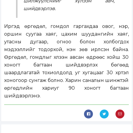
шилжүүлснийг хүлээн авч,
шийдвэрлэв.
Иргэд өргөдөл, гомдол гаргахдаа овог, нэр,
оршин суугаа хаяг, цахим шуудангийн хаяг,
утасны дугаар, огноо болон холбогдох
мэдээллийг тодорхой, үнэн зөв ирүүлсэн байна.
Өргөдөл, гомдлыг хүлээн авсан өдрөөс хойш 30
хоногт багтаан шийдвэрлэх бөгөөд
шаардлагатай тохиолдолд уг хугацааг 30 хүртэл
хоногоор сунгаж болно. Харин саналын шинжтэй
өргөдлийн хариуг 90 хоногт багтаан
шийдвэрлэнэ.