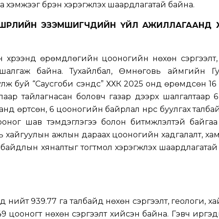
 хэмжээг бүрэн хэрэгжүүлэх шаардлагатай байна.
ВШӨӨРӨЛИЙН ЭЗЭМШИГЧДИЙН ҮЙЛ АЖИЛЛАГААНД 
н хүрээнд өрөмдлөгийн цооногийн нөхөн сэргээлт,
шалгаж байна. Тухайлбал, Өмнөговь аймгийн Гу
улж буй “Саусгоби сэндс” ХХК 2025 онд өрөмдсөн 16
лаар тайлагнасан боловч газар дээрх шалгалтаар 
нд өртсөн, 6 цооногийн байрлал нүүрс буулгах талба
ооног шав тэмдэглэгээ болон битүүмжлэлтэй байга
нь хайгуулын ажлын дараах цооногийн хадгалалт, хам
 байдлын хяналтыг тогтмол хэрэгжүүлэх шаардлагатай
 нийт 939.77 га талбайд нөхөн сэргээлт, геологи, х
 цооногт нөхөн сэргээлт хийсэн байна. Гэвч иргэ