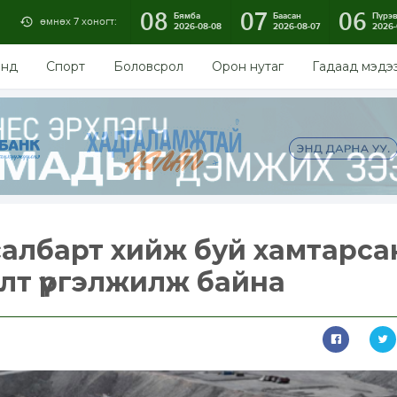
08
07
06
Бямба
Баасан
Пүрэ
өмнөх 7 хоногт:
2026-08-08
2026-08-07
2026-
энд
Спорт
Боловсрол
Орон нутаг
Гадаад мэдэ
салбарт хийж буй хамтарса
лт үргэлжилж байна