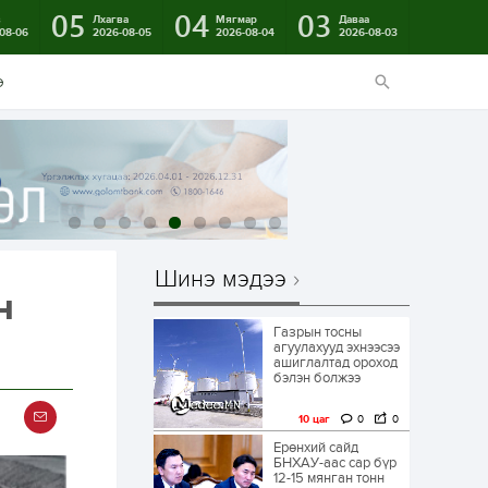
05
04
03
в
Лхагва
Мягмар
Даваа
08-06
2026-08-05
2026-08-04
2026-08-03
э
Шинэ мэдээ
н
Газрын тосны
агуулахууд эхнээсээ
ашиглалтад ороход
бэлэн болжээ
10 цаг
0
0
Ерөнхий сайд
БНХАУ-аас сар бүр
12-15 мянган тонн