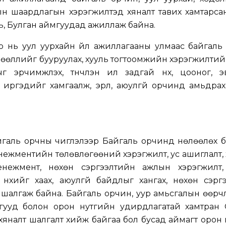
ын шаардлагын хэрэгжилтэд хяналт тавих хамтарса
ь, Булган аймгуудад ажиллаж байна.
о нь уул уурхайн үйл ажиллагааны улмаас байгаль
лөөллийг бууруулах, хууль тогтоомжийн хэрэгжилтийг
 эрчимжүүлэх, түүнчлэн ил задгай нүх, цооног, э
эс иргэдийг хамгаалж, эрүүл, аюулгүй орчинд амьдра
айгаль орчны чиглэлээр Байгаль орчинд нөлөөлөх 
енежментийн төлөвлөгөөний хэрэгжилт, ус ашиглалт
нежмент, нөхөн сэргээлтийн ажлын хэрэгжилт, т
нүхийг хаах, аюулгүй байдлыг хангах, нөхөн сэрг
шалгаж байна. Байгаль орчин, уур амьсгалын өөрч
гууд болон орон нутгийн удирдлагатай хамтран С
хяналт шалгалт хийж байгаа бол бусад аймагт орон