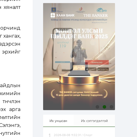
эрхлэхэд таатай...
1 өдөр
1
0
н хяналт
Долдугаар сард
709.503 зөрчил
бүртгэгджээ
 орчинд
 хангах,
1 өдөр
0
0
вдэрсэн
Цалинтай ээжийн 50
мянган төгрөгийн
х эрхийг
тэтгэмжийг 500
мянгад хүргэх
өргөдөлд санал авч
эхэлжээ
1 өдөр
2
0
Б.Түмэн-Өлзий: Олон
улсад хуримтлуулсан
байдлын
мэдлэг, туршлагаа эх
орныхоо хөгжилд
, химийн
зориулна
үүнчлэн
1 өдөр
0
0
ээх арга
Алтны үнэ дөрвөн
улирал дараалан
лөлтийн
өсөж байна
Их уншсан
Их сэтгэгдэлтэй
элэнгэ,
 нутгийн
2026-08-08 11:32:31 / Спорт
1 өдөр
0
0