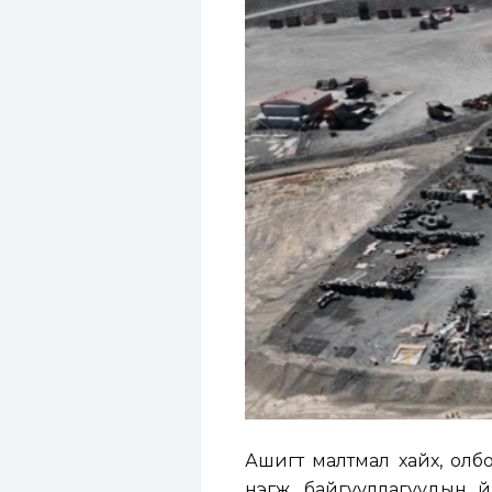
Ашигт малтмал хайх, олбо
нэгж, байгууллагуудын ү