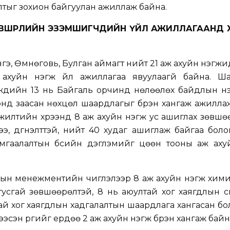
алтыг зохион байгуулан ажиллаж байна.
ВШӨӨРӨЛИЙН ЭЗЭМШИГЧДИЙН ҮЙЛ АЖИЛЛАГААНД 
э, Өмнөговь, Булган аймагт нийт 21 аж ахуйн нэгжи
ахуйн нэгж үйл ажиллагаа явуулаагүй байна. Ша
үүдийн 13 нь Байгаль орчинд нөлөөлөх байдлын үн
ээнд заасан нөхцөл шаардлагыг бүрэн хангаж ажилла
жилтийн хүрээнд 8 аж ахуйн нэгж ус ашиглах зөвшө
э, дүгнэлттэй, нийт 40 худаг ашиглаж байгаа бол
мгаалалтын бүсийн дэглэмийг цөөн тооны аж аху
лын менежментийн чиглэлээр 8 аж ахуйн нэгж хими
сгай зөвшөөрөлтэй, 8 нь аюултай хог хаягдлын үү
тай хог хаягдлын хадгалалтын шаардлага хангасан бо
ээсэн үүргийг ердөө 2 аж ахуйн нэгж бүрэн хангаж байн