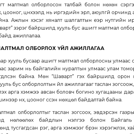
гт малтмал олборлосон талбай болон нөхөн сэргээ
х, цооног, цүнхээлүүд нь иргэдийн эрүүл, аюулгүй орчин
йна. Ажлын хэсэг хяналт шалгалтын үеэр нутгийн 
Шаварт” зэрэг байршилд хууль бус ашигт малтмал олб
байд ажиллалаа.
МАЛТМАЛ ОЛБОРЛОХ ҮЙЛ АЖИЛЛАГАА
аар хууль бусаар ашигт малтмал олборлосны улмаас үү
гаас зарим нь байгалийн нуралтын улмаас улам томор
дүүлсэн байна. Мөн “Шаварт” гэх байршилд орон 
уль бус олборлолтын үйл ажиллагааг таслан зогсоож, үүс
лэх арга хэмжээ авсан боловч богино хугацааны дар
инээр нүх, цооног үүссэн нөхцөл байдалтай байна.
лтмал олборлолтыг таслан зогсоох, эвдэрсэн газр
инд нөлөөлөх байдлын үнэлгээ болон Байгал
 тусгагдсан үүрэг, арга хэмжээг бүрэн хэрэгжүүлэх, х