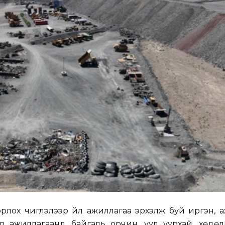
рлох чиглэлээр үйл ажиллагаа эрхэлж буй иргэн, 
йл ажиллагаанд байгаль орчин, уул уурхай, хөдө