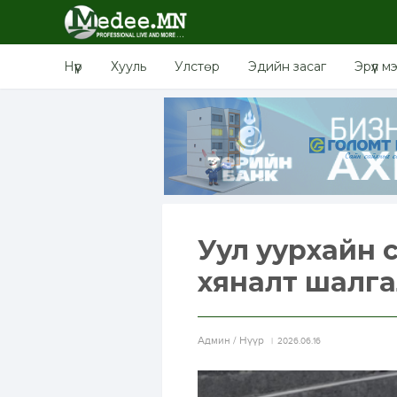
Нүүр
Хууль
Улстөр
Эдийн засаг
Эрүүл м
Уул уурхайн 
хяналт шалга
Aдмин / Нүүр
2026.06.16