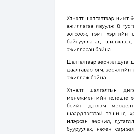
Хяналт шалгалтаар нийт 6
ажиллагаа явуулж 8 тусг
зогсоож, гэмт хэргийн 
байгууллагад шилжүүлэ
ажилласан байна.
Шалгалтаар зөрчил дутагд
даалгавар өгч, зөрчлийн 
ажиллаж байна.
Хяналт шалгалтын дүн
менежментийн төлөвлөгөөн
бүсийн дэглэм мөрдөлт
шаардлагатай түвшинд хүр
илэрсэн зөрчил, дутагдл
бууруулах, нөхөн сэргэ