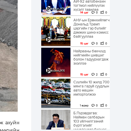
АИ-92 автобензин
тогтмол нийлүүлэх
хүсэлт тавилаа
14 цаг
0
0
АНУ-ын Ерөнхийлөгч
Дональд Трамп
цэргийн гэр бүлийг
дэмжих шинэ комисс
байгууллаа
15 цаг
0
0
Найрааны бөхчүүд
нийгмийн шившиг
болон гадуурхагдаж
эхэллээ
15 цаг
2
0
Сүүлийн 10 жилд 700
мянга гаруй суудлын
авто машин
импортолжээ
1 өдөр
0
0
Б.Пүрэвдагва:
Найман салбарын
103 үйлчилгээний
аж ахуйн
бүртгэлийг
цуцалснаар бизнес
лмөрийн