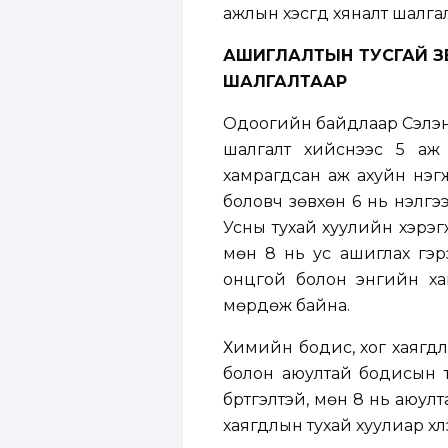
ажлын хэсгүүд хяналт шалг
АШИГЛАЛТЫН ТУСГАЙ ЗӨ
ШАЛГАЛТААР
Одоогийн байдлаар Сэлэнг
шалгалт хийснээс 5 аж 
хамрагдсан аж ахуйн нэгж
боловч зөвхөн 6 нь үнэлг
Усны тухай хуулийн хэрэг
мөн 8 нь ус ашиглах гэрэ
онцгой болон энгийн ха
мөрдөж байна.
Химийн бодис, хог хаягд
болон аюултай бодисын ту
бүртгэлтэй, мөн 8 нь аюул
хаягдлын тухай хуулиар хүл