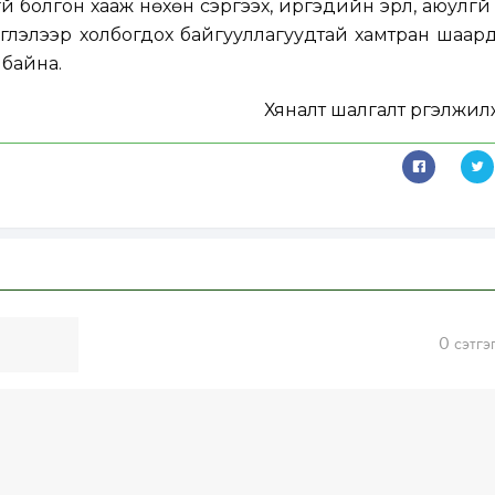
үй болгон хааж нөхөн сэргээх, иргэдийн эрүүл, аюулгү
глэлээр холбогдох байгууллагуудтай хамтран шаар
 байна.
Хяналт шалгалт үргэлжил
0
сэтгэ