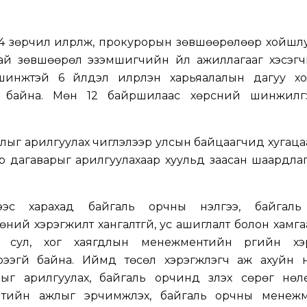
4 зөрчил илрүүлж, прокурорын зөвшөөрөлөөр хойшл
ай зөвшөөрөл эзэмшигчийн үйл ажиллагааг хэсэгчи
шинжтэй 6 үйлдэл илрүүлэн харьяалалын дагуу хо
эд байна. Мөн 12 байршилаас хөрсний шинжилг
лыг арилгуулах чиглэлээр улсын байцаагчид хугацаат
үр дагаварыг арилгуулахаар хуульд заасан шаардла
гээс харахад байгаль орчны үнэлгээ, байгал
ий хэрэгжилт хангалтгүй, ус ашиглалт болон хамг
 сул, хог хаягдлын менежментийн үүргийн хэ
ээгүй байна. Иймд төсөл хэрэгжүүлэгч аж ахуйн н
ыг арилгуулах, байгаль орчинд үзүүлэх сөрөг нөл
элтийн ажлыг эрчимжүүлэх, байгаль орчны менеж