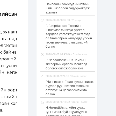
Найрааны бөхчүүд нийгмийн
Худалдагч
шившиг болон гадуурхагдаж
Н.Амарзаяа:
эхэллээ
Дэлгүүрийн 32
ХИЙСЭН
хуудастай өрийн
дэвтэр долоо хоногт
2026-08-06 10:32:53 / Улстөр
л дүүрдэг
Б.Баярбаатар: Төсвийн
1 өдөр
0
0
шинэчлэл хийхгүй, урсгал
д хяналт
Б.Хулан дэлхийн
зардлаа үргэлжлүүлэн тэлээд
аварга боллоо
лгалтад
байвал ойрын жилүүдэд улсын
төсөв энэ ачааллаа даахгүй
элгээтэй
болно
ж байна.
1 өдөр
0
0
2026-08-07 09:45:04 / Эдийн засаг
өрөлтэй,
Р.Даваадорж: Энэ намрын
Р.Даваадорж: Энэ
намрын экспортын
экспортын орлого Монголд
овч усны
орлого Монголд
боломж олгож болох юм
боломж олгож болох
йн нэгж
юм
2026-08-06 11:26:43 / Эдийн засаг
1 өдөр
0
2
“Чингис хаан” олон улсын нисэх
буудал руу нийтийн тээврийн
Автомашины улсын
йн хорт
автобус 24 цагаар үйлчилж
дугаар сондгой
байна
тоогоор төгссөн бол
сгэгчийн
өнөөдөр шатахуун
авна
2026-08-06 16:45:32 / Эдийн засаг
ловч хог
Н.Номтойбаяр: Аймгуудад
1 өдөр
0
0
а.
тулгамдаж буй асуудлуудыг
Н.Номтойбаяр: