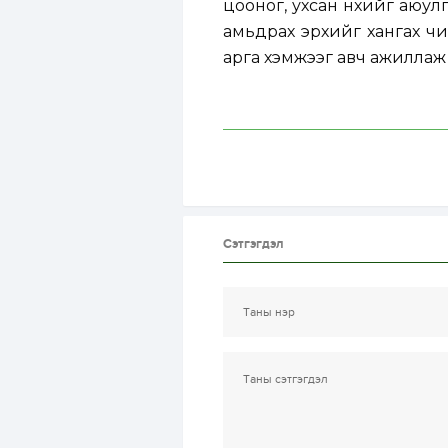
цооног, ухсан нүхийг аюулг
амьдрах эрхийг хангах чи
арга хэмжээг авч ажиллаж
Сэтгэгдэл