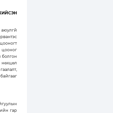
бүртгэл энэ сарын 10-
нд эхэлнэ
ХИЙСЭН
2 өдөр
0
0
16 төрлийн эмийг нэг
эх үүсвэрээс
худалдан авах
 аюулгүй
журмыг баталлаа
рвантэс
2 өдөр
0
0
 цооногт
Нэгдүгээр
6 цооног
хорооллын арын
замыг наймдугаар
й болгон
сарын 6-ны 23:00
цагаас түр хааж,
а нөхцөл
борооны ус...
2 өдөр
0
0
гаалалт,
Б.Баярбаатар:
 байгааг
Төсвийн шинэчлэл
хийхгүй, урсгал
зардлаа
үргэлжлүүлэн тэлээд
байвал...
2 өдөр
2
0
Татварын өртэй
айгуулын
шатахуун импортлогч
ААН-үүдийн дансыг
дийн гар
битүүмжлэхгүй