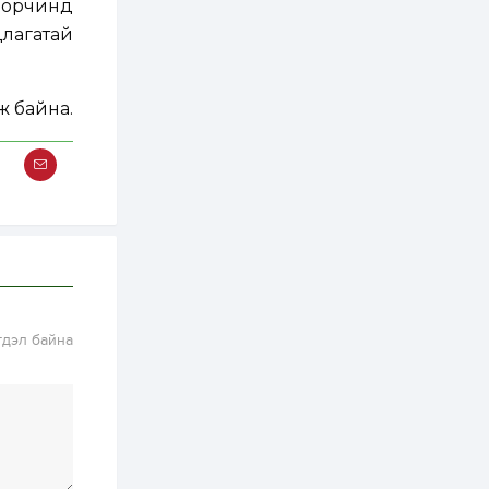
й орчинд
3 өдөр
2
0
длагатай
Өнгөрсөн сард
1,439.2 кг үнэт
металл худалдан
авчээ
ж байна.
3 өдөр
0
0
Б.Найдалаа: Энэ
өвөл илүү хүнд байж
магадгүй учир төр,
эрчим хүчний
байгууллагууд, иргэд
бэлтгэлээ...
3 өдөр
6
0
Өнөөдөр сондгой
тоогоор төгссөн
автомашинтай иргэд
бензин авна
гдэл байна
3 өдөр
0
3
ЗГ: Шатахууны
хангамж,
нийлүүлэлтийг
тогтворжуулах
асуудлыг хэлэлцэж
байна
3 өдөр
0
0