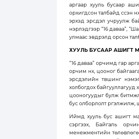
аргаар хууль бусаар аши
орхигдсон талбайд үүссэн нү
эрхэд эрсдэл учруулж ба
нэрлэдгээр “16 даваа”, “
улмаас эвдрэлд орсон тал
ХУУЛЬ БУСААР АШИГТ 
“16 даваа” орчимд гар арг
орчим нүх, цооног байгаа
эрсдэлийн түвшинг нэмэг
холбогдох байгууллагууд ху
цооногуудыг булж битүүмж
бус олборлолт үргэлжилж, ш
Иймд хууль бус ашигт ма
сэргээх, Байгаль орч
менежментийн төлөвлөгөөнд