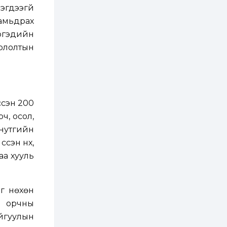
гдээгүй
2 өдөр
1
0
д амьдрах
Нөөцийн махны
иргэдийн
худалдаа,
борлуулалтыг
орлолтын
нээлттэй ил тод
болгоно
3 өдөр
0
0
ЗГ: Автобензин,
дизель түлшний
онцгой албан
ссэн 200
татварыг тэглэлээ
ч, осол,
3 өдөр
3
0
нутгийн
З.Мэндсайхан:
сэн нүх,
Хүнсний нөөцийг
бэлтгэх агуулах,
аа хууль
зоорь бэлтгэх ААН-
үүдэд хөнгөлөлттэй
зээл олгоно
3 өдөр
2
0
Европ дахь
ыг нөхөн
монголчуудын
ь орчны
соёлын наадам
боллоо
айгуулын