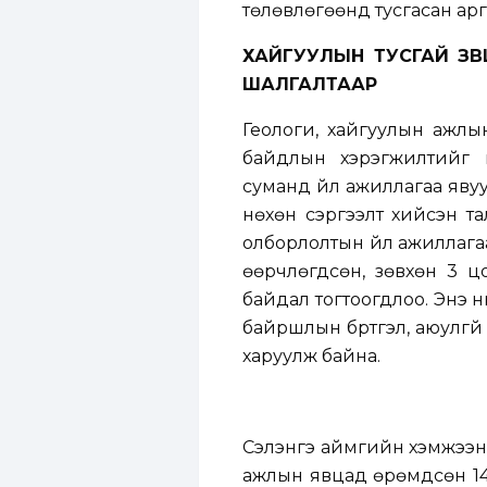
төлөвлөгөөнд тусгасан арга
ХАЙГУУЛЫН ТУСГАЙ ЗӨ
ШАЛГАЛТААР
Геологи, хайгуулын ажлы
байдлын хэрэгжилтийг 
суманд үйл ажиллагаа яву
нөхөн сэргээлт хийсэн та
олборлолтын үйл ажиллагаа
өөрчлөгдсөн, зөвхөн 3 ц
байдал тогтоогдлоо. Энэ 
байршлын бүртгэл, аюулгүй
харуулж байна.
Сэлэнгэ аймгийн хэмжээнд
ажлын явцад өрөмдсөн 149