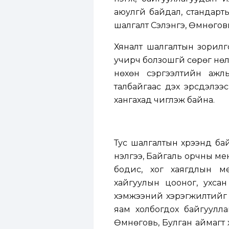
аюулгүй байдал, стандарт
шалгалт Сэлэнгэ, Өмнөгов
Хяналт шалгалтын зорилг
учирч болзошгүй сөрөг нө
нөхөн сэргээлтийн ажлыг
талбайгаас үүдэх эрсдэлэ
хангахад чиглэж байна.
Тус шалгалтын хүрээнд б
үнэлгээ, Байгаль орчны м
бодис, хог хаягдлын ме
хайгуулын цооног, ухсан 
хэмжээний хэрэгжилтийг 
яам холбогдох байгуулла
Өмнөговь, Булган аймагт 