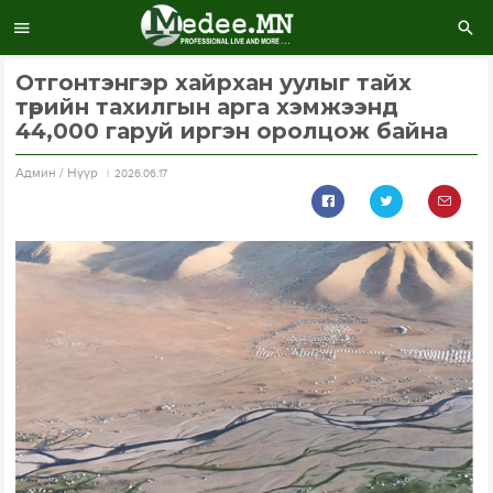
Отгонтэнгэр хайрхан уулыг тайх
төрийн тахилгын арга хэмжээнд
44,000 гаруй иргэн оролцож байна
Aдмин / Нүүр
2026.06.17