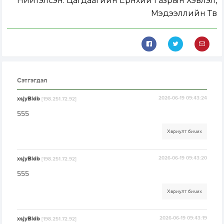
Нийтэлсэн:
Цагдаагийн Ерөнхий Газрын Хэвлэл,
Мэдээллийн Төв
Сэтгэгдэл
xsjyBldb
2026-06-19 09:43:24
[198.251.72.92]
555
Хариулт бичих
xsjyBldb
2026-06-19 09:43:20
[198.251.72.92]
555
Хариулт бичих
xsjyBldb
2026-06-19 09:43:19
[198.251.72.92]