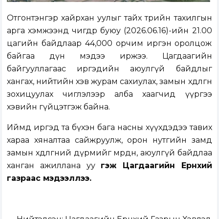
Отгонтэнгэр хайрхан уулыг тайх төрийн тахилгын
арга хэмжээнд өчигдөр буюу (2026.06.16)-ийн 21.00
цагийн байдлаар 44,000 орчим иргэн оролцож
байгаа дүн мэдээ иржээ. Цагдаагийн
байгууллагаас иргэдийн аюулгүй байдлыг
хангах, нийтийн хэв журам сахиулах, замын хөдөлгөөн
зохицуулах чиглэлээр алба хаагчид үүргээ
хэвийн гүйцэтгэж байна.
Иймд иргэд та бүхэн бага насны хүүхдэдээ тавих
хараа хяналтаа сайжруулж, орон нутгийн замд
замын хөдөлгөөний дүрмийг мөрдөн, аюулгүй байдлаа
ханган ажиллана уу
гэж Цагдаагийн Ерөнхий
газраас мэдээллээ.