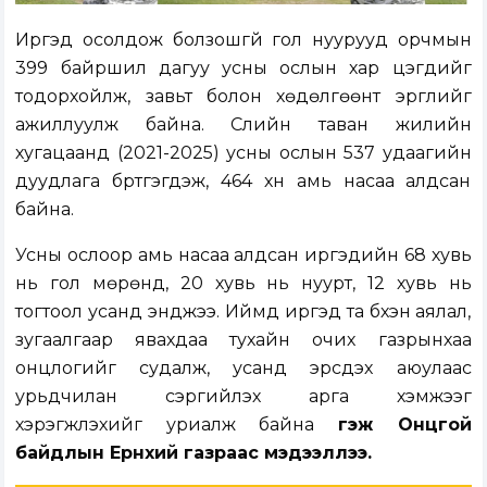
Иргэд осолдож болзошгүй гол нуурууд орчмын
399 байршил дагуу усны ослын хар цэгүүдийг
тодорхойлж, завьт болон хөдөлгөөнт эргүүлийг
ажиллуулж байна. Сүүлийн таван жилийн
хугацаанд (2021-2025) усны ослын 537 удаагийн
дуудлага бүртгэгдэж, 464 хүн амь насаа алдсан
байна.
Усны ослоор амь насаа алдсан иргэдийн 68 хувь
нь гол мөрөнд, 20 хувь нь нуурт, 12 хувь нь
тогтоол усанд энджээ. Иймд иргэд та бүхэн аялал,
зугаалгаар явахдаа тухайн очих газрынхаа
онцлогийг судалж, усанд эрсдэх аюулаас
урьдчилан сэргийлэх арга хэмжээг
хэрэгжүүлэхийг уриалж байна
гэж Онцгой
байдлын Ерөнхий газраас мэдээллээ.