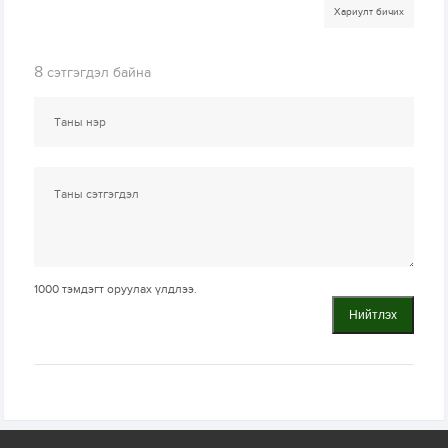
Хариулт бичих
8
сэтгэгдэл байна
1000
тэмдэгт оруулах үлдлээ.
Нийтлэх