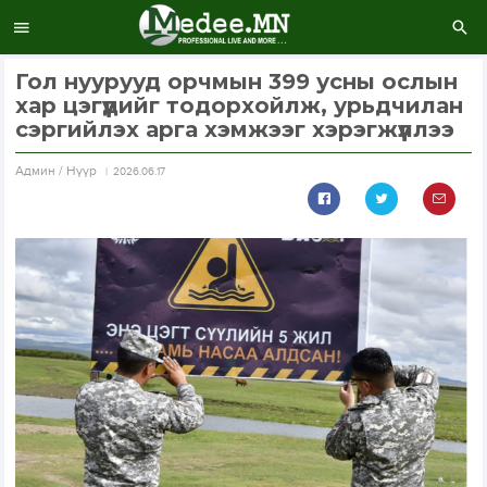
Гол нуурууд орчмын 399 усны ослын
хар цэгүүдийг тодорхойлж, урьдчилан
сэргийлэх арга хэмжээг хэрэгжүүллээ
Aдмин / Нүүр
2026.06.17