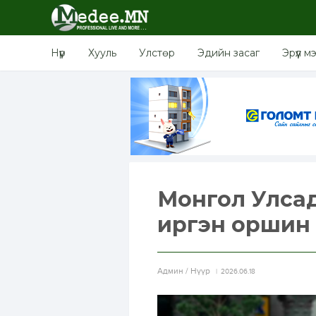
Нүүр
Хууль
Улстөр
Эдийн засаг
Эрүүл м
Монгол Улсад
иргэн оршин с
Aдмин / Нүүр
2026.06.18