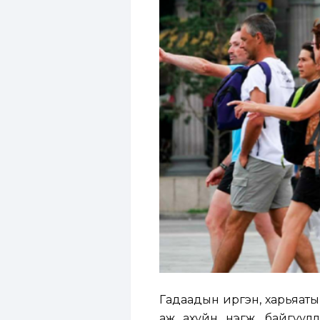
Гадаадын иргэн, харьяатын 
аж ахуйн нэгж, байгуул