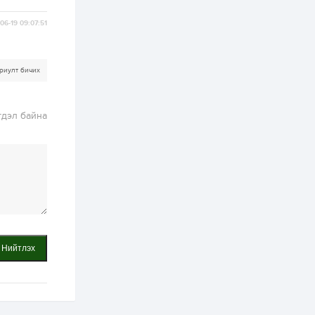
хэрэгжилт,
амлалтаас илүү
бодит үр дүн чухал
06-19 09:07:51
2 өдөр
0
0
Неймар зодог тайлах
эсэхээ 12 дугаар сард
риулт бичих
шийднэ
2 өдөр
0
3
гдэл байна
Нийслэлийн 30
дугаар сургуулийг 10
дугаар сарын 1-нд
ашиглалтад оруулна
2 өдөр
0
0
Морингийн давааны
замаас “Барилгын
хатуу хог хаягдал
дахин боловсруулах
үйлдвэр” хүртэлх 1.5...
Нийтлэх
2 өдөр
0
0
COP17 хурлын үеэр 5
дүүргийн 73
цэцэрлэг, 60
сургуульд