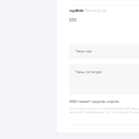
xsjyBldb
[198.251.72.92]
555
1000
тэмдэгт оруулах үлдлээ.
Уншигчдын бичсэн сэтгэгдэлд Medee.MN хариуц
хэллэгийг хязгаарласан тул Та сэтгэгдэл бичих