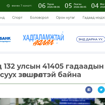
06
05
04
Пүрэв
Лхагва
Мяг
өмнөх 7 хоногт:
2026-08-06
2026-08-05
202
энд
Спорт
Боловсрол
Орон нутаг
Гадаад мэдэ
 132 улсын 41405 гадаадын
уух зөвшөөрөлтэй байна