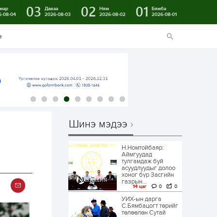
03
02
01
мар
Даваа
Ням
Бямба
6-08-04
2026-08-03
2026-08-02
2026-08-01
э
Шинэ мэдээ
Н.Номтойбаяр:
Аймгуудад
тулгамдаж буй
асуудлуудыг долоо
хоног бүр Засгийн
газрын...
14 цаг
0
0
УИХ-ын дарга
С.Бямбацогт төрийг
төлөөлөн Сутай