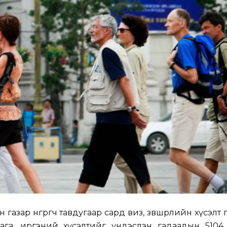
газар өнгөрөгч тавдугаар сард виз, зөвшөөрлийн хүсэлт 
лага, иргэний хүсэлтийг үндэслэн гадаадын 5104