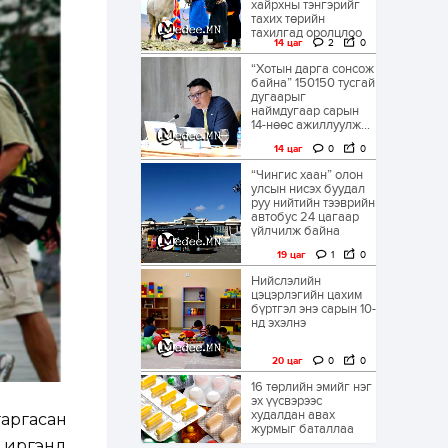
хайрхны тэнгэрийг
тахих төрийн
тахилгад оролцлоо
14 цаг
2
0
“Хотын дарга сонсож
байна” 150150 тусгай
дугаарыг
наймдугаар сарын
14-нөөс ажиллуулж...
14 цаг
0
0
“Чингис хаан” олон
улсын нисэх буудал
руу нийтийн тээврийн
автобус 24 цагаар
үйлчилж байна
19 цаг
1
0
Нийслэлийн
цэцэрлэгийн цахим
бүртгэл энэ сарын 10-
нд эхэлнэ
20 цаг
0
0
16 төрлийн эмийг нэг
эх үүсвэрээс
худалдан авах
гаргасан
журмыг баталлаа
 иргэнд