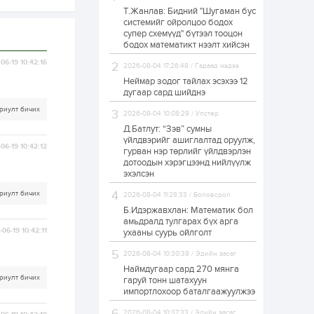
Т.Жанлав: Бидний "Шугаман бус
ЗГ: Автобензин,
системийг ойролцоо бодох
дизель түлшний
супер схемүүд" бүтээл тооцон
онцгой албан
татварыг тэглэлээ
бодох математикт нээлт хийсэн
06-19 10:42:16
2026-08-04 17:26:48 / Гадаад мэдээ
1 өдөр
2
0
Неймар зодог тайлах эсэхээ 12
З.Мэндсайхан:
дугаар сард шийднэ
Хүнсний нөөцийг
бэлтгэх агуулах,
риулт бичих
2026-08-04 10:08:29 / Улстөр
зоорь бэлтгэх ААН-
үүдэд хөнгөлөлттэй
Д.Батлут: “Зэв” сумны
зээл олгоно
үйлдвэрийг ашиглалтад оруулж,
1 өдөр
1
0
06-19 10:42:12
гурван нэр төрлийг үйлдвэрлэн
дотоодын хэрэгцээнд нийлүүлж
Европ дахь
монголчуудын
эхэлсэн
соёлын наадам
боллоо
риулт бичих
2026-08-04 11:28:33 / Боловсрол
Б.Идэржавхлан: Математик бол
1 өдөр
2
0
амьдралд тулгарах бүх арга
06-19 10:42:11
ухааны суурь ойлголт
Өнгөрсөн сард
1,439.2 кг үнэт
2026-08-04 10:30:38 / Эдийн засаг
металл худалдан
авчээ
Наймдугаар сард 270 мянга
риулт бичих
гаруй тонн шатахуун
импортлохоор баталгаажуулжээ
1 өдөр
0
0
Б.Найдалаа: Энэ
2026-08-04 10:37:33 / Эдийн засаг