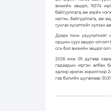
визийн зөвшөөрөл, 15574 
байгууллага, аж ахуйн нэг
иргэн, байгууллага, аж а
сунгах хүсэлтийг хүлээн а
Дээрх тоон үзүүлэлтийг ө
оршин суух зөвшөөрөл олголт
өссөн бол визийн зөвшөөрөл о
2026 оны 05 дугаар сары
гадаадын иргэн албан бол
хөдөлмөр эрхлэх зорилгоор 2
гэр бүлийн шугамаар 3031