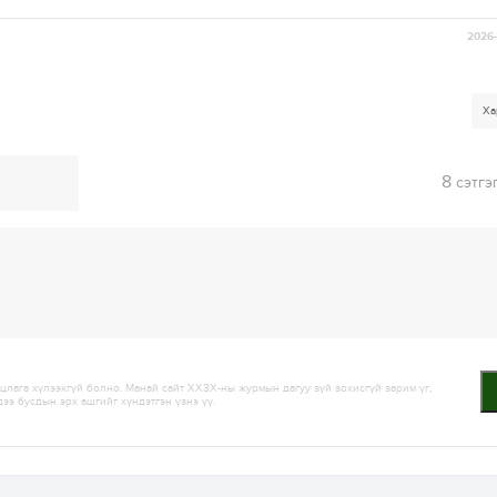
2026-
Ха
8
сэтгэ
лага хүлээхгүй болно. Манай сайт ХХЗХ-ны журмын дагуу зүй зохисгүй зарим үг,
дээ бусдын эрх ашгийг хүндэтгэн үзнэ үү.