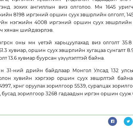
иргэнд зохих ангиллын виз олголоо. Мөн 1645 уриг
жийн 8198 иргэний оршин суух зөвшөөрлийн олголт, 14
хуйн нэгжийн 4008 иргэний оршин суух зөвшөөрлийн
вч хянан шийдвэрлэв.
нгөрсөн оны мөн үетэй харьцуулахад виз олголт 35.8
 61.3 хувиар, оршин суух зөвшөөрлийн хугацаа сунгалт 8
лголт 13.6 хувиар буурсан үзүүлэлттэй байна.
н 31-ний өдрийн байдлаар Монгол Улсад 132 улсы
он хувийн хэргээр оршин суух зөвшөөрөлтэй байна
4997, хөрөнгө оруулах зорилгоор 5539, суралцах зорилг
, бусад зорилгоор 3268 гадаадын иргэн оршин сууж 