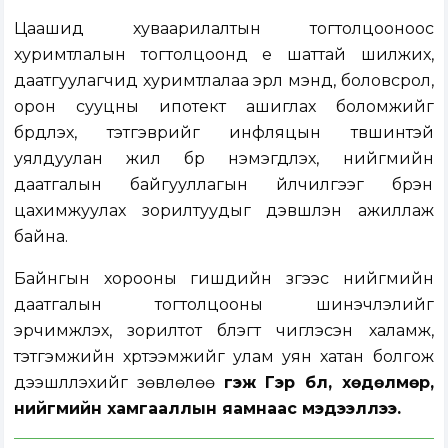
Цаашид хуваарилалтын тогтолцооноос
хуримтлалын тогтолцоонд үе шаттай шилжих,
даатгуулагчид хуримтлалаа эрүүл мэнд, боловсрол,
орон сууцны ипотект ашиглах боломжийг
бүрдүүлэх, тэтгэврийг инфляцын түвшинтэй
уялдуулан жил бүр нэмэгдүүлэх, нийгмийн
даатгалын байгууллагын үйлчилгээг бүрэн
цахимжуулах зорилтуудыг дэвшүүлэн ажиллаж
байна.
Байнгын хорооны гишүүдийн зүгээс нийгмийн
даатгалын тогтолцооны шинэчлэлийг
эрчимжүүлэх, зорилтот бүлэгт чиглэсэн халамж,
тэтгэмжийн хүртээмжийг улам уян хатан болгож
дээшлүүлэхийг зөвлөлөө
гэж Гэр бүл, хөдөлмөр,
нийгмийн хамгааллын яамнаас мэдээллээ.