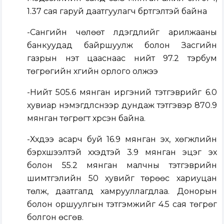
1.37 сая гаруй даатгуулагч бүртгэлтэй байна
-Сангийн чөлөөт үлдэгдлийг арилжааны
банкуудад байршуулж болон Засгийн
газрын үнэт цааснаас нийт 97.2 тэрбум
төгрөгийн хүүгийн орлого олжээ
-Нийт 505.6 мянган иргэний тэтгэврийг 6.0
хувиар нэмэгдүүлснээр дундаж тэтгэвэр 870.9
мянган төгрөгт хүрсэн байна.
-Хүүхдээ асарч буй 16.9 мянган эх, хөгжлийн
бэрхшээлтэй хүүхэдтэй 3.9 мянган эцэг эх
болон 55.2 мянган малчны тэтгэврийн
шимтгэлийн 50 хувийг төрөөс хариуцан
төлж, даатгалд хамрууллагдлаа. Донорын
болон оршуулгын тэтгэмжийг 4.5 сая төгрөг
болгон өсгөв.