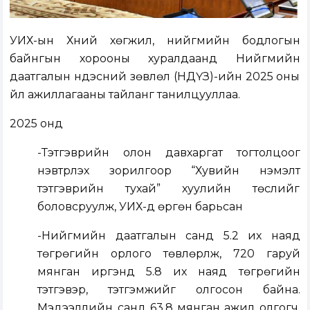
УИХ-ын Хүний хөгжил, нийгмийн бодлогын
байнгын хорооны хуралдаанд Нийгмийн
даатгалын үндэсний зөвлөл (НДҮЗ)-ийн 2025 оны
үйл ажиллагааны тайланг танилцууллаа.
2025 онд
-Тэтгэврийн олон давхаргат тогтолцоог
нэвтрүүлэх зорилгоор “Хувийн нэмэлт
тэтгэврийн тухай” хуулийн төслийг
боловсруулж, УИХ-д өргөн барьсан
-Нийгмийн даатгалын санд 5.2 их наяд
төгрөгийн орлого төвлөрүүлж, 720 гаруй
мянган иргэнд 5.8 их наяд төгрөгийн
тэтгэвэр, тэтгэмжийг олгосон байна.
Мэдээллийн санд 63.8 мянган ажил олгогч,