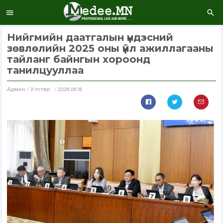
Нийгмийн даатгалын үндэсний
зөвлөлийн 2025 оны үйл ажиллагааны
тайланг байнгын хороонд
танилцууллаа
Aдмин / Улстөр
2026.06.18