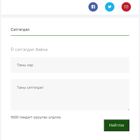
Сэтгэгдэл
0
сэтгэгдэл байна
1000
тэмдэгт оруулах үлдлээ.
Нийтлэх