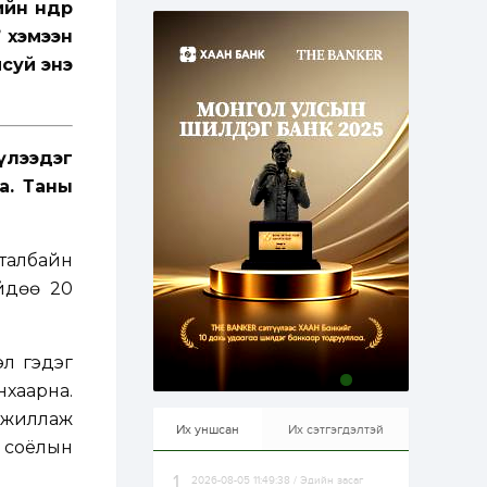
н өндөр
эрхлэхэд таатай...
1 өдөр
1
0
 хэмээн
Долдугаар сард
суй энэ
709.503 зөрчил
бүртгэгджээ
1 өдөр
0
0
үлээдэг
Цалинтай ээжийн 50
мянган төгрөгийн
а. Таны
тэтгэмжийг 500
мянгад хүргэх
өргөдөлд санал авч
эхэлжээ
1 өдөр
2
0
талбайн
Б.Түмэн-Өлзий: Олон
ийдөө 20
улсад хуримтлуулсан
мэдлэг, туршлагаа эх
орныхоо хөгжилд
зориулна
эл гэдэг
1 өдөр
0
0
хаарна.
Алтны үнэ дөрвөн
улирал дараалан
 ажиллаж
өсөж байна
Их уншсан
Их сэтгэгдэлтэй
й соёлын
2026-08-05 11:49:38 / Эдийн засаг
1 өдөр
0
0