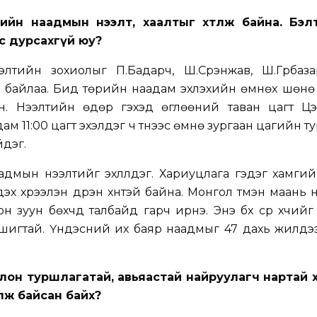
ийн наадмын нээлт, хаалтыг хөтөлж байна. Бэл
сөө дурсахгүй юу?
лтийн зохиолыг П.Бадарч, Ш.Сүрэнжав, Ш.Гүрбаза
эг байлаа. Бид төрийн наадам эхлэхийн өмнөх шөнө б
н. Нээлтийн өдөр гэхэд өглөөний таван цагт Цэ
ам 11:00 цагт эхэлдэг ч түүнээс өмнө зургаан цагийн т
йдэг.
мын нээлтийг эхлүүлдэг. Хариуцлага гэдэг хамгий
х хүрээлэн дүүрэн хүнтэй байна. Монгол түмэн маань 
 зуун бөхчүүд талбайд гарч ирнэ. Энэ бүх сүр хүчий
мшигтай. Үндэсний их баяр наадмыг 47 дахь жилдэ
олон туршлагатай, авьяастай найруулагч нартай 
улж байсан байх?