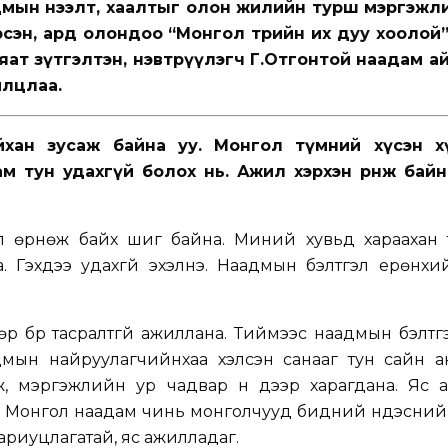
дмын нээлт, хаалтыг олон жилийн турш мэргэжлий
рсэн, ард олондоо “Монгол төрийн их дуу хоолой”
ат зүтгэлтэн, нэвтрүүлэгч Г.Отгонтой наадам ай
илцлаа.
йхан зусаж байна уу. Монгол түмний хүсэн х
м тун удахгүй болох нь. Ажил хэрхэн өрнөж байн
ил өрнөж байх шиг байна. Миний хувьд хараахан 
а. Гэхдээ удахгүй эхэлнэ. Наадмын бэлтгэл ерөнх
өр бүр тасралтгүй ажиллана. Тиймээс наадмын бэлтг
дмын найруулагчийнхаа хэлсэн санааг тун сайн ан
мж, мэргэжлийн ур чадвар үүн дээр харагдана. Яс
 дээ. Монгол наадам чинь монголчууд бидний үндэсни
 хариуцлагатай, яс ажилладаг.