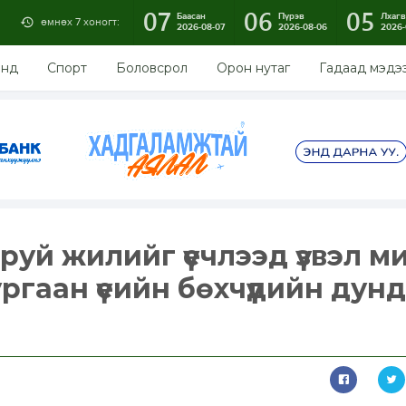
07
06
05
Баасан
Пүрэв
Лхагв
өмнөх 7 хоногт:
2026-08-07
2026-08-06
2026-
энд
Спорт
Боловсрол
Орон нутаг
Гадаад мэдэ
аруй жилийг үечлээд үзвэл м
ргаан үеийн бөхчүүдийн дунд