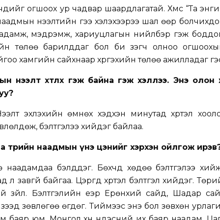
эгчдийг огшоох ур чадвар шаардлагатай. Хүмүүс “Та энги
адмын нээлтийн үгээ хэлэхээрээ шал өөр болчихдог
адамж, мэдрэмж, хариуцлагын нийлбэр гэж боддог.
эхийн төлөө барилддаг бол би үзэгч олноо огшоох
йгоо хамгийн сайхнаар хүргэхийн төлөө ажилладаг гэсэ
ын нээлт хөтлөх гэж байна гэж хэллээ. Энэ олон
уу?
. Нээлт эхлэхийн өмнөх хэдхэн минутад хүртэл хоо
влөлдөж, бэлтгэлээ хийдэг байлаа.
а төрийн наадмын үнэ цэнийг хэрхэн ойлгож ирэв
ө наадамдаа бэлддэг. Бөхчүүд хөдөө бэлтгэлээ хий
л завгүй байгаа. Цэргүүд хүртэл бэлтгэл хийдэг. Төр
эй зүйл. Бэлтгэлийн үеэр Ерөнхий сайд, Шадар са
зээд зөвлөгөө өгдөг. Тиймээс энэ бол зөвхөн урлаг
ом баяр юм. Монгол хүн үндэсний их баяр наадам, Ца