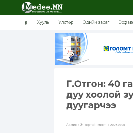
Нүүр
Хууль
Улстөр
Эдийн засаг
Эрүүл м
Г.Отгон: 40 г
дуу хоолой зу
дуугарчээ
Aдмин / Энтертайнмент
2026.07.06