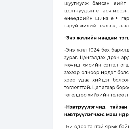
шуугиулж байсан үеийг х
цолтнуудын үе гарч ирсэн
өнөөдрийн шинэ үе ч га
гаруй жилийг үечлээд үзвэ
-Энэ жилийн наадам тэг
-Энэ жил 1024 бөх барилд
зураг. Цэнгэлдэх дүүрэн ард
мөчид хүмүүсийн сэтгэл о
үзэхээр олноор ирдэг бол
хоёр удаа хийдэг болсон
тоглолттой. Цаг агаар бор
төгөлдөр хийхийн төлөө л
-Нэвтрүүлэгчид тайзан
нэвтрүүлэгчээс маш өндө
-Би одоо тантай ярьж байг