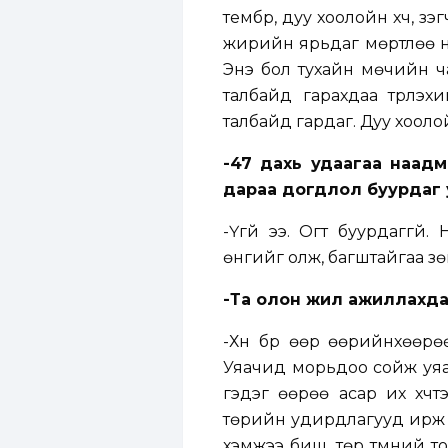
тембр, дуу хоолойн хүч, үз
жирийн ярьдаг мөртлөө на
Энэ бол тухайн мөчийн ч
талбайд гарахдаа түрүүл
талбайд гардаг. Дуу хооло
-47 дахь удаагаа наадм
дараа догдлол буурдаг 
-Үгүй ээ. Огт буурдаггүй
өнгийг олж, багштайгаа зө
-Та олон жил ажиллахда
-Хүн бүр өөр өөрийнхөөрө
Уяачид морьдоо сойж уяад 
гэдэг өөрөө асар их хүчт
төрийн удирдлагууд ирж ү
хэмжээ биш, төр түмний т