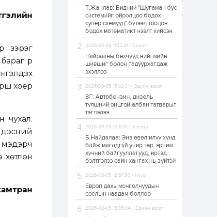
Т.Жанлав: Бидний "Шугаман бус
Худалдагч
тгэлийн
системийг ойролцоо бодох
Н.Амарзаяа:
супер схемүүд" бүтээл тооцон
Дэлгүүрийн 32
хуудастай өрийн
бодох математикт нээлт хийсэн
дэвтэр долоо хоногт
л дүүрдэг
2026-08-08 11:32:31 / Спорт
р зэрэг
1 өдөр
0
0
Найрааны бөхчүүд нийгмийн
араг үүр
Б.Хулан дэлхийн
шившиг болон гадуурхагдаж
аварга боллоо
эхэллээ
нгэлдэх
урш хоёр
2026-08-05 15:02:31 / Эдийн засаг
ЗГ: Автобензин, дизель
1 өдөр
0
0
түлшний онцгой албан татварыг
тэглэлээ
Р.Даваадорж: Энэ
н чухал.
намрын экспортын
орлого Монголд
2026-08-05 12:11:05 / Улстөр
үндэсний
боломж олгож болох
Б.Найдалаа: Энэ өвөл илүү хүнд
юм
г мэдэрч
байж магадгүй учир төр, эрчим
1 өдөр
0
2
хүчний байгууллагууд, иргэд
э хөтлөн
бэлтгэлээ сайн хангах нь зүйтэй
Автомашины улсын
дугаар сондгой
2026-08-05 12:57:50 / Нүүр
тоогоор төгссөн бол
өнөөдөр шатахуун
Европ дахь монголчуудын
хамтран
авна
соёлын наадам боллоо
1 өдөр
0
0
2026-08-05 15:06:04 / Эдийн засаг
Н.Номтойбаяр: