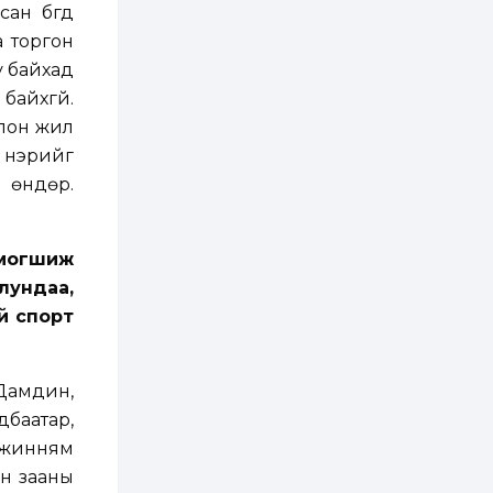
бүртгэл энэ сарын 10-
сан бүгд
нд эхэлнэ
а торгон
2 өдөр
0
0
у байхад
16 төрлийн эмийг нэг
байхгүй.
эх үүсвэрээс
худалдан авах
олон жил
журмыг баталлаа
 нэрийг
2 өдөр
0
0
 өндөр.
Нэгдүгээр
хорооллын арын
замыг наймдугаар
сарын 6-ны 23:00
омогшиж
цагаас түр хааж,
борооны ус...
лундаа,
2 өдөр
0
0
й спорт
Б.Баярбаатар:
Төсвийн шинэчлэл
хийхгүй, урсгал
зардлаа
үргэлжлүүлэн тэлээд
 Дамдин,
байвал...
2 өдөр
2
0
дбаатар,
Татварын өртэй
алжинням
шатахуун импортлогч
ААН-үүдийн дансыг
ан зааны
битүүмжлэхгүй