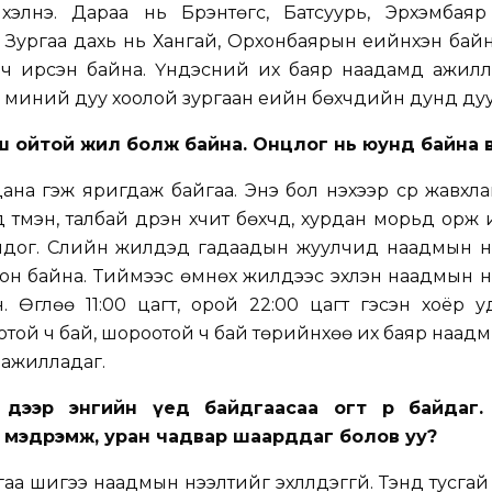
элнэ. Дараа нь Бүрэнтөгс, Батсуурь, Эрхэмбаяр 
. Зургаа дахь нь Хангай, Орхонбаярын үеийнхэн бай
рч ирсэн байна. Үндэсний их баяр наадамд ажилл
л миний дуу хоолой зургаан үеийн бөхчүүдийн дунд ду
ш ойтой жил болж байна. Онцлог нь юунд байна 
ана гэж яригдаж байгаа. Энэ бол үнэхээр сүр жавхла
 түмэн, талбай дүүрэн хүчит бөхчүүд, хурдан морьд орж
гшдог. Сүүлийн жилүүдэд гадаадын жуулчид наадмын 
сон байна. Тиймээс өмнөх жилүүдээс эхлэн наадмын 
. Өглөө 11:00 цагт, орой 22:00 цагт гэсэн хоёр 
оотой ч бай, шороотой ч бай төрийнхөө их баяр наадм
 ажилладаг.
 дээр энгийн үед байдгаасаа огт өөр байдаг.
р мэдрэмж, уран чадвар шаарддаг болов уу?
аа шигээ наадмын нээлтийг эхлүүлдэггүй. Тэнд тусгай