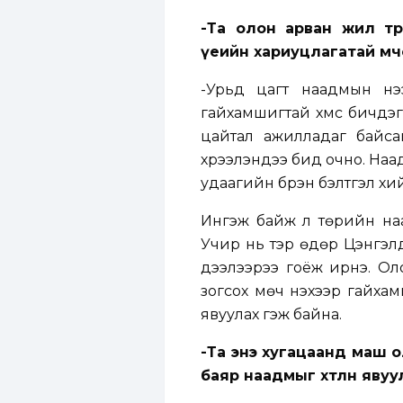
-Та олон арван жил төр
үеийн хариуцлагатай мөчөө
-Урьд цагт наадмын нээ
гайхамшигтай хүмүүс бичд
цайтал ажилладаг байса
хүрээлэндээ бид очно. Наад
удаагийн бүрэн бэлтгэл хи
Ингэж байж л төрийн наад
Учир нь тэр өдөр Цэнгэлдэ
дээлээрээ гоёж ирнэ. Олон
зогсох мөч үнэхээр гайха
явуулах гэж байна.
-Та энэ хугацаанд маш 
баяр наадмыг хөтлөн яву