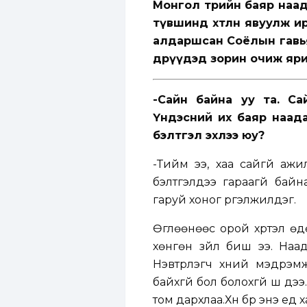
Монгол төрийн баяр наа
түвшинд хөтлөн явуулж и
алдаршсан Соёлын гавья
өдрүүдэд зорин очиж яр
-Сайн байна уу та. Са
Үндэсний их баяр наада
бэлтгэл эхлээ юу?
-Тийм ээ, хаа сайгүй аж
бэлтгэлдээ гараагүй байн
гаруй хоног үргэлжилдэг.
Өглөөнөөс орой хүртэл өд
хөнгөн зүйл биш ээ. Наа
Нэвтрүүлэгч хүний мэдрэ
байхгүй бол болохгүй шүү
том дархлаа.Хүн бүр энэ үед