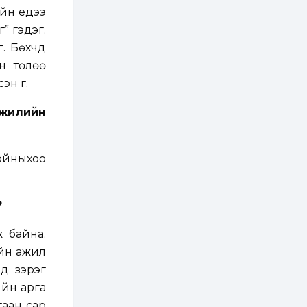
3 өдөр
2
0
йн үедээ
Өнгөрсөн сард
” гэдэг.
1,439.2 кг үнэт
металл худалдан
 Бөхчүүд
авчээ
ын төлөө
3 өдөр
0
0
н үг.
Б.Найдалаа: Энэ
өвөл илүү хүнд байж
 жилийн
магадгүй учир төр,
эрчим хүчний
байгууллагууд, иргэд
бэлтгэлээ...
3 өдөр
6
0
лойныхоо
Өнөөдөр сондгой
тоогоор төгссөн
автомашинтай иргэд
бензин авна
?
3 өдөр
0
3
ж байна.
ЗГ: Шатахууны
хангамж,
ийн ажил
нийлүүлэлтийг
тогтворжуулах
йд зэрэг
асуудлыг хэлэлцэж
ийн арга
байна
3 өдөр
0
0
гаан сар