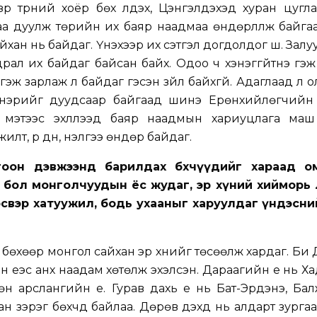
үүр түрүүний хоёр бөх үлдэх, Цэнгэлдэхэд хуран цугла
гаа дуулж төрийн их баяр наадмаа өндөрлүүлж байга
хан нь байдаг. Үнэхээр их сэтгэл догдолдог шүү. Залу
рал их байдаг байсан байх. Одоо ч хэнэггүйтнэ гэж 
эж зарлаж л байдаг гэсэн зүйл байхгүй. Адаглаад л 
 нэрийг дуудсаар байгаад шинэ Ерөнхийлөгчийн
 мэтээс эхлүүлээд баяр наадмын хариуцлага маш
лт, үр дүн, үнэлгээ өндөр байдаг.
гоон дэвжээнд барилдах бөхчүүдийг хараад 
х бол монголчуудын ёс жудаг, эр хүний хийморь 
тэсвэр хатуужил, бодь ухааныг харуулдаг үндэсни
 бөхөөр монгол сайхан эр хүнийг төсөөлж хардаг. Би
 үеэс анх наадам хөтөлж эхэлсэн. Дараагийн үе нь Ха
өн арслангийн үе. Гурав дахь үе нь Бат-Эрдэнэ, Б
н зэрэг бөхчүүд байлаа. Дөрөв дэхд нь алдарт зурга