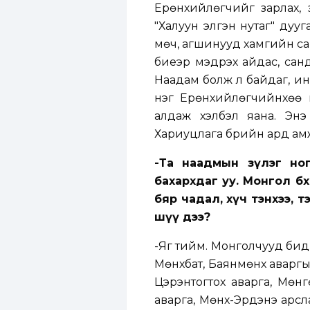
Ерөнхийлөгчийг зарлах, үз
"Халуун элгэн нутаг" дуу
мөч, агшинууд хамгийн сай
биеэр мэдрэх айдас, санд
Наадам болж л байдаг, инг
нэг Ерөнхийлөгчийнхөө
алдаж хэлбэл яана. Энэ
Хариуцлага бүрийн ард амжи
-Та наадмын зүлэг но
бахархдаг уу. Монгол бө
бяр чадал, хүч тэнхээ, 
шүү дээ?
-Яг тийм. Монголчууд бид
Мөнхбат, Баянмөнх аваргын
Цэрэнтогтох аварга, Мөнг
аварга, Мөнх-Эрдэнэ арсла