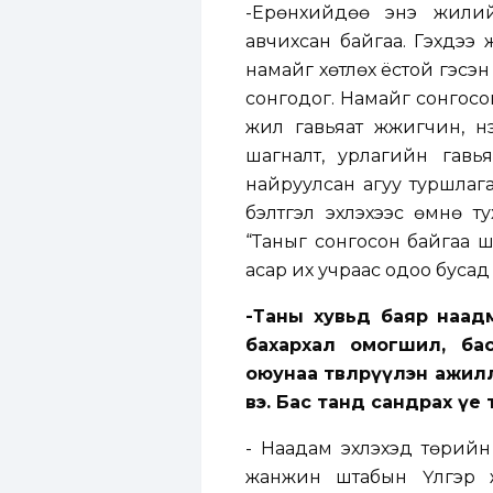
-Ерөнхийдөө энэ жилий
авчихсан байгаа. Гэхдээ
намайг хөтлөх ёстой гэсэн
сонгодог. Намайг сонгосон
жил гавьяат жүжигчин, н
шагналт, урлагийн гавь
найруулсан агуу туршлага
бэлтгэл эхлэхээс өмнө т
“Таныг сонгосон байгаа ш
асар их учраас одоо бусад
-Таны хувьд баяр наадм
бахархал омогшил, ба
оюунаа төвлөрүүлэн ажил
вэ. Бас танд сандрах үе
- Наадам эхлэхэд төрийн т
жанжин штабын Үлгэр ж