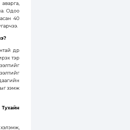
аварга,
2 өдөр
1
0
на. Одоо
Нөөцийн махны
асан 40
худалдаа,
борлуулалтыг
угарчээ.
нээлттэй ил тод
болгоно
вэ?
3 өдөр
0
0
ЗГ: Автобензин,
нтай дүр
дизель түлшний
онцгой албан
 ирэх тэр
татварыг тэглэлээ
нээлтийг
3 өдөр
3
0
нээлтийг
З.Мэндсайхан:
удаагийн
Хүнсний нөөцийг
бэлтгэх агуулах,
ыг үзэмж
зоорь бэлтгэх ААН-
үүдэд хөнгөлөлттэй
зээл олгоно
3 өдөр
2
0
 Тухайн
Европ дахь
монголчуудын
соёлын наадам
боллоо
 хэлэмж,