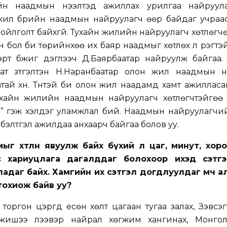
н наадмын нээлтэд ажиллах урилгаа найруула
 жил бүрийн наадмын найруулагч өөр байдаг учраа
 ойлголт байхгүй. Тухайн жилийн найруулагч хөтлөгч
 бол би төрийнхөө их баяр наадмыг хөтлөх л үүрэгтэй 
эрт бүжиг дэглээч Д.Баярбаатар найруулж байгаа.
яат зүтгэлтэн Н.Наранбаатар олон жил наадмын н
тай хүн. Түүнтэй би олон жил наадамд хамт ажилласа
ухайн жилийн наадмын найруулагч хөтлөгчтэйгөө 
үү” гэж хэлдэг уламжлал бий. Наадмын найруулагч
 бэлтгэл ажилдаа анхаарч байгаа болов уу.
ыг хөтлөн явуулж байх бүхий л цаг, минут, хор
с хариуцлага дагалддаг болохоор ихэд сэтгэ
ладаг байх. Хамгийн их сэтгэл догдлуулдаг мөч а
 тохиож байв уу?
оргон цэргүүд есөн хөлт цагаан тугаа залах, Зэвсэг
ишээ үлээвэр найрал хөгжим хангинах, Монго