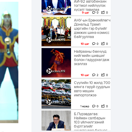
АИ-92 автобензин
тогтмол нийлүүлэх
хүсэлт тавилаа
9 цаг
0
0
АНУ-ын Ерөнхийлөгч
Дональд Трамп
цэргийн гэр бүлийг
дэмжих шинэ комисс
байгууллаа
10 цаг
0
0
Найрааны бөхчүүд
нийгмийн шившиг
болон гадуурхагдаж
эхэллээ
10 цаг
2
0
Сүүлийн 10 жилд 700
мянга гаруй суудлын
авто машин
импортолжээ
1 өдөр
0
0
Б.Пүрэвдагва:
Найман салбарын
103 үйлчилгээний
бүртгэлийг
цуцалснаар бизнес