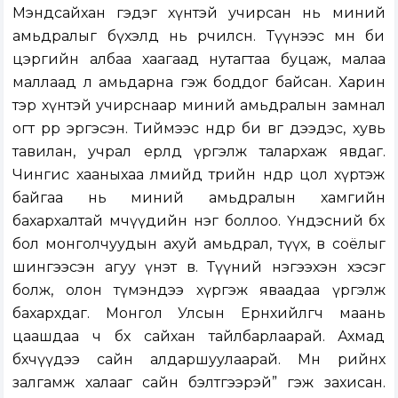
Мэндсайхан гэдэг хүнтэй учирсан нь миний
амьдралыг бүхэлд нь өөрчилсөн. Түүнээс өмнө би
цэргийн албаа хаагаад нутагтаа буцаж, малаа
маллаад л амьдарна гэж боддог байсан. Харин
тэр хүнтэй учирснаар миний амьдралын замнал
огт өөрөөр эргэсэн. Тиймээс өнөөдөр би өвөг дээдэс, хувь
тавилан, учрал ерөөлдөө үргэлж талархаж явдаг.
Чингис хааныхаа өлмийд төрийн өндөр цол хүртэж
байгаа нь миний амьдралын хамгийн
бахархалтай мөчүүдийн нэг боллоо. Үндэсний бөх
бол монголчуудын ахуй амьдрал, түүх, өв соёлыг
шингээсэн агуу үнэт өв. Түүний нэгээхэн хэсэг
болж, олон түмэндээ хүргэж яваадаа үргэлж
бахархдаг. Монгол Улсын Ерөнхийлөгч маань
цаашдаа ч бөхөө сайхан тайлбарлаарай. Ахмад
бөхчүүдээ сайн алдаршуулаарай. Мөн өөрийнхөө
залгамж халааг сайн бэлтгээрэй” гэж захисан.