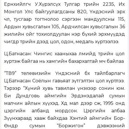
Ерөнхийлөгч У.Хүрэлсүх Тулгар төрийн 2235, Их
Монгол Улс байгуулагдсаны 820, Үндэсний эрх
чөлөө, тусгаар тогтнолоо сэргээн мандуулсны 115,
Ардын хувьсгалын 105, Ардчилсан хувьсгалын 36
жилийн ойг тохиолдуулан нэр бүхий эрхмүүдэд
өчигдөр төрийн дээд цол, одон, медаль хүртээлээ.
Ц.Батнасан: Чингис хааныхаа өлмийд төрийн цол
хүртэж байгаа нь хамгийн бахархалтай мөч байлаа
“ТВ9” телевизийн Үндэсний бөх тайлбарлагч
Ц.Батнасан Соёлын гавьяат зүтгэлтэн цол хүртлээ.
Тэрээр “Хүний хувь тавилан үнэхээр сонин юм.
Би Дундговь аймгийн Эрдэнэдалай сумын
малчин айлын хүүхэд. Хөдөө мал дээр өсөж, 1995 онд
цэргийн албанд мордсон. Цэргийн албаа
Зүүнхараад хааж байхдаа Хэнтий аймгийн Бор-
Өндөр сумын “Боржигон” дэвжээний