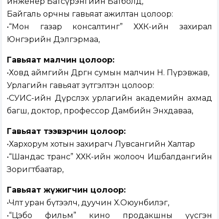
инженер Батсүрэнгийн Батболд,
Байгаль орчны гавьяат ажилтан цолоор:
•“Мон газар консалтинг” ХХК-ийн захирал
Юнгэрийн Дэлгэрмаа,
Гавьяат малчин цолоор:
•Ховд аймгийн Дөргөн сумын малчин Н. Пүрэвжав,
Урлагийн гавьяат зүтгэлтэн цолоор:
•СУИС-ийн Дүрслэх урлагийн академийн ахмад
багш, доктор, профессор Дамбийн Энхдаваа,
Гавьяат тээвэрчин цолоор:
•Хархорум хотын захирагч Лувсангийн Халтар
•“Шандас транс” ХХК-ийн жолооч Ишбалдангийн
Зоригтбаатар,
Гавьяат жүжигчин цолоор:
•Чөлөөт уран бүтээлч, дуучин Х.Оюунбилэг,
•“Цэбо фильм” кино продакшны үүсгэн