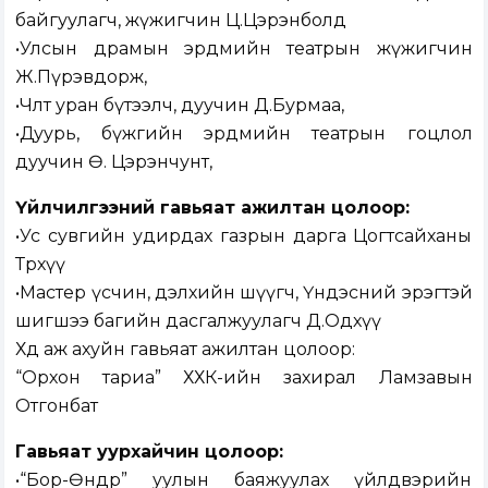
байгуулагч, жүжигчин Ц.Цэрэнболд
•Улсын драмын эрдмийн театрын жүжигчин
Ж.Пүрэвдорж,
•Чөлөөт уран бүтээлч, дуучин Д.Бурмаа,
•Дуурь, бүжгийн эрдмийн театрын гоцлол
дуучин Ө. Цэрэнчунт,
Үйлчилгээний гавьяат ажилтан цолоор:
•Ус сувгийн удирдах газрын дарга Цогтсайханы
Төрхүү
•Мастер үсчин, дэлхийн шүүгч, Үндэсний эрэгтэй
шигшээ багийн дасгалжуулагч Д.Одхүү
Хөдөө аж ахуйн гавьяат ажилтан цолоор:
“Орхон тариа” ХХК-ийн захирал Ламзавын
Отгонбат
Гавьяат уурхайчин цолоор:
•“Бор-Өндөр” уулын баяжуулах үйлдвэрийн