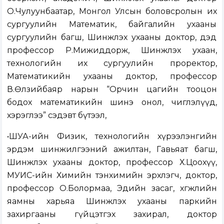
О.Чулуунбаатар, Монгол Улсын боловсролын их
сургуулийн Математик, байгалийн ухааны
сургуулийн багш, Шинжлэх ухааны доктор, дэд
профессор Р.Мижиддорж, Шинжлэх ухаан,
технологийн их сургуулийн проректор,
Математикийн ухааны доктор, профессор
В.Өлзийбаяр нарын “Орчин цагийн тооцон
бодох математикийн шинэ онол, чиглэлүүд,
хэрэглээ” сэдэвт бүтээл,
•ШУА-ийн Физик, технологийн хүрээлэнгийн
эрдэм шинжилгээний ажилтан, Гавьяат багш,
Шинжлэх ухааны доктор, профессор Х.Цоохүү,
МУИС-ийн Химийн тэнхимийн эрхлэгч, доктор,
профессор О.Болормаа, Эдийн засаг, хөгжлийн
яамны харьяа Шинжлэх ухааны паркийн
захиргааны гүйцэтгэх захирал, доктор