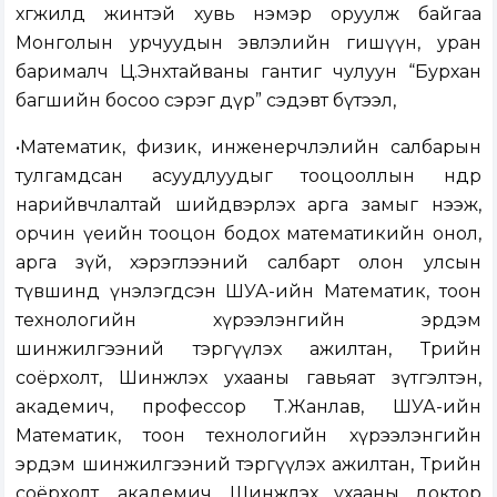
хөгжилд жинтэй хувь нэмэр оруулж байгаа
Монголын урчуудын эвлэлийн гишүүн, уран
барималч Ц.Энхтайваны гантиг чулуун “Бурхан
багшийн босоо сэрэг дүр” сэдэвт бүтээл,
•Математик, физик, инженерчлэлийн салбарын
тулгамдсан асуудлуудыг тооцооллын өндөр
нарийвчлалтай шийдвэрлэх арга замыг нээж,
орчин үеийн тооцон бодох математикийн онол,
арга зүй, хэрэглээний салбарт олон улсын
түвшинд үнэлэгдсэн ШУА-ийн Математик, тоон
технологийн хүрээлэнгийн эрдэм
шинжилгээний тэргүүлэх ажилтан, Төрийн
соёрхолт, Шинжлэх ухааны гавьяат зүтгэлтэн,
академич, профессор Т.Жанлав, ШУА-ийн
Математик, тоон технологийн хүрээлэнгийн
эрдэм шинжилгээний тэргүүлэх ажилтан, Төрийн
соёрхолт, академич, Шинжлэх ухааны доктор