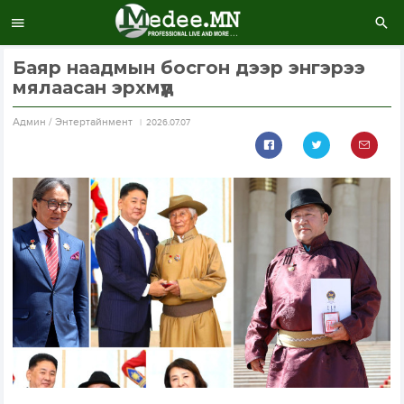
Баяр наадмын босгон дээр энгэрээ
мялаасан эрхмүүд
Aдмин / Энтертайнмент
2026.07.07