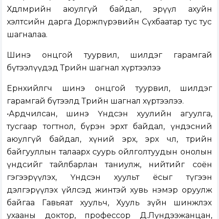
Хөдөлмөрийн аюулгүй байдал, эрүүл ахуйн
хэлтсийн дарга Доржпүрэвийн Сүхбаатар тус тус
шагналаа.
Шинэ онцгой туурвил, шилдэг гарамгай
бүтээлүүдэд Төрийн шагнал хүртээлээ
Ерөнхийлөгч шинэ онцгой туурвил, шилдэг
гарамгай бүтээлд Төрийн шагнал хүртээлээ.
•Ардчилсан, шинэ Үндсэн хуулийн агуулга,
тусгаар тогтнол, бүрэн эрхт байдал, үндэсний
аюулгүй байдал, хүний эрх, эрх чөлөө, төрийн
байгууллын талаарх суурь ойлголтуудын онолын
үндсийг тайлбарлан таниулж, нийтийг соён
гэгээрүүлэх, Үндсэн хуульт ёсыг түгээн
дэлгэрүүлэх үйлсэд жинтэй хувь нэмэр оруулж
байгаа Гавьяат хуульч, Хууль зүйн шинжлэх
ухааны доктор, профессор Д.Лүндээжанцан,