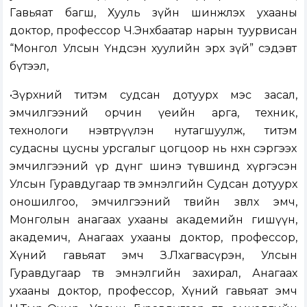
Гавьяат багш, Хууль зүйн шинжлэх ухааны
доктор, профессор Ч.Энхбаатар нарын туурвисан
“Монгол Улсын Үндсэн хуулийн эрх зүй” сэдэвт
бүтээл,
•Зүрхний титэм судсан дотуурх мэс засал,
эмчилгээний орчин үеийн арга, техник,
технологи нэвтрүүлэн нутагшуулж, титэм
судасны цусны урсгалыг цогцоор нь нөхөн сэргээх
эмчилгээний үр дүнг шинэ түвшинд хүргэсэн
Улсын Гуравдугаар төв эмнэлгийн Судсан дотуурх
оношилгоо, эмчилгээний төвийн зөвлөх эмч,
Монголын анагаах ухааны академийн гишүүн,
академич, Анагаах ухааны доктор, профессор,
Хүний гавьяат эмч З.Лхагвасүрэн, Улсын
Гуравдугаар төв эмнэлгийн захирал, Анагаах
ухааны доктор, профессор, Хүний гавьяат эмч