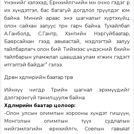
Үнэнийг хэлэхэд, Ерөнхийлөгчийн өмнө очно гэдэг өөрөө
их хүндэтгэл, бас багагүй догдлол төрүүлдэг юм
байна. Миний араас энэ шагналыг хүртэхүйц
олон сайхан залуус төрөн гарч байна. Тухайлбал
А.Ганболд, С.Гантөр, Хэнтийн Нэргүйбаатар,
Баярсайхан гээд авьяастай, мэдлэгтэй залуу
тайлбарлагч олон бий. Тиймээс үндэсний бөхийн
тайлбарын уламжлал цаашдаа улам хөгжинө гэдэгт
итгэлтэй байдаг” гэлээ.
Дөрвөн хөдөлмөрийн баатар төрөв
Ийнхүү өчигдөр Төрийн шагнал эрхмүүдийг
дэлгэрэнгүй танилцуулж байна.
Хөдөлмөрийн баатар цолоор:
-Олон улсын олимпын хорооны хүндэт гишүүн,
Монголын олимпын түүх судлалын
нийгэмлэгийн ерөнхийлөгч, Соёлын гавьяат