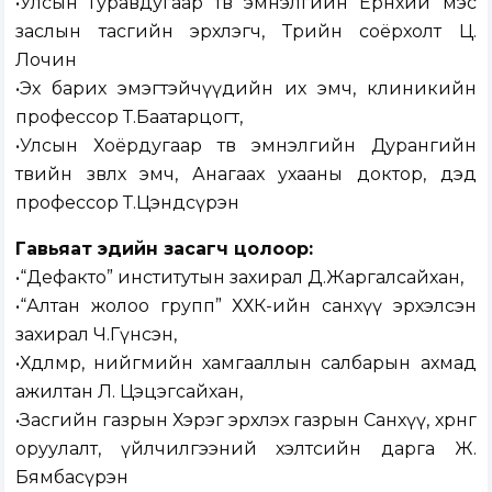
•Улсын Гуравдугаар төв эмнэлгийн Ерөнхий мэс
заслын тасгийн эрхлэгч, Төрийн соёрхолт Ц.
Лочин
•Эх барих эмэгтэйчүүдийн их эмч, клиникийн
профессор Т.Баатарцогт,
•Улсын Хоёрдугаар төв эмнэлгийн Дурангийн
төвийн зөвлөх эмч, Анагаах ухааны доктор, дэд
профессор Т.Цэндсүрэн
Гавьяат эдийн засагч цолоор:
•“Дефакто” институтын захирал Д.Жаргалсайхан,
•“Алтан жолоо групп” ХХК-ийн санхүү эрхэлсэн
захирал Ч.Гүнсэн,
•Хөдөлмөр, нийгмийн хамгааллын салбарын ахмад
ажилтан Л. Цэцэгсайхан,
•Засгийн газрын Хэрэг эрхлэх газрын Санхүү, хөрөнгө
оруулалт, үйлчилгээний хэлтсийн дарга Ж.
Бямбасүрэн