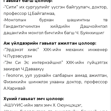
Гавьяат багш цолоор:
•“Сити” их сургуулийг үүсгэн байгуулагч, доктор,
профессор Ц.Байгалмаа,
•Монголын бурхан шашинтны төв
Гандантэгчинлэн хийдийн Дашчойнпэл
дацангийн монгол бичгийн багш Ч. Буянхишиг
Аж үйлдвэрийн гавьяат ажилтан цолоор:
•“Эрдэнэт хивс” ХХК-ийн механик инженер
Ч.Пүрэвсүрэн
•“Эм Си Эс интернэйшнл” ХХК-ийн гүйцэтгэх
захирал Ч.Даваахүү
• Геологи, уул уурхайн салбарын ахмад ажилтан,
Физикийн шинжлэх ухааны доктор, профессор
А.Каривай
Хүний гавьяат эмч цолоор:
•АШУҮИС-ийн зөвлөх эмч Х. Оюунцэцэг,