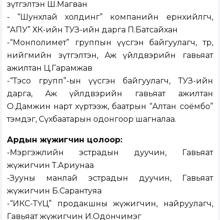
зүтгэлтэн Ш.Магван
- “Шунхлай холдинг” компанийн ерөнхийлөгч,
“АПУ” ХК-ийн ТУЗ-ийн дарга П.Батсайхан
-“Монполимет” группын үүсгэн байгуулагч, төр,
нийгмийн зүтгэлтэн, Аж үйлдвэрийн гавьяат
ажилтан Ц.Гарамжав
-“Тэсо групп”-ын үүсгэн байгуулагч, ТУЗ-ийн
дарга, Аж үйлдвэрийн гавьяат ажилтан
О.Дамжин нарт хүртээж, баатрын “Алтан соёмбо”
тэмдэг, Сүхбаатарын одонгоор шагналаа.
Ардын жүжигчин цолоор:
-Мэргэжлийн эстрадын дуучин, Гавьяат
жүжигчин Т.Ариунаа
-Зууны манлай эстрадын дуучин, Гавьяат
жүжигчин Б.Сарантуяа
-“ИКС-ТҮЦ” продакшны жүжигчин, найруулагч,
Гавьяат жүжигчин И.Одончимэг