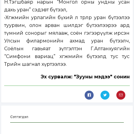
Н.Тэгшбаяр нарын “Монгол орны ундны усан
дахь уран” сэдэвт бүтээл,
•Хөгжмийн урлагийн бүхий л төрлөөр уран бүтээлээ
туурвин, олон арван шилдэг бүтээлээрээ ард
түмний сонорыг мялааж, соён гэгээрүүлж ирсэн
Улсын филармонийн ахмад уран бүтээлч,
Соёлын гавьяат зүтгэлтэн Г.Алтанхуягийн
“Симфони вариац” хөгжмийн бүтээлд тус тус
Төрийн шагнал хүртээлээ.
Эх сурвалж: "Зууны мэдээ" сонин
Сэтгэгдэл