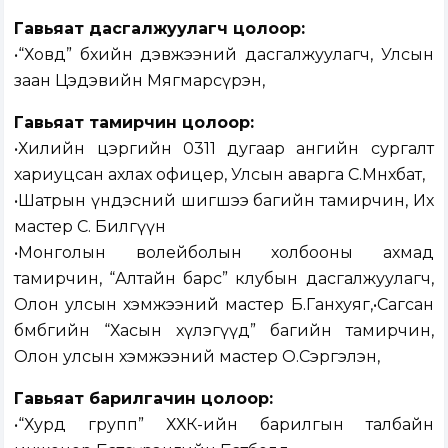
Гавьяат дасгалжуулагч цолоор:
•“Ховд” бөхийн дэвжээний дасгалжуулагч, Улсын
заан Цэдэвийн Мягмарсүрэн,
Гавьяат тамирчин цолоор:
•Хилийн цэргийн 0311 дугаар ангийн сургалт
хариуцсан ахлах офицер, Улсын аварга С.Мөнхбат,
•Шатрын үндэсний шигшээ багийн тамирчин, Их
мастер С. Билгүүн
•Монголын волейболын холбооны ахмад
тамирчин, “Алтайн барс” клубын дасгалжуулагч,
Олон улсын хэмжээний мастер Б.Ганхуяг,•Сагсан
бөмбөгийн “Хасын хүлэгүүд” багийн тамирчин,
Олон улсын хэмжээний мастер О.Сэргэлэн,
Гавьяат барилгачин цолоор:
•“Хурд групп” ХХК-ийн барилгын талбайн