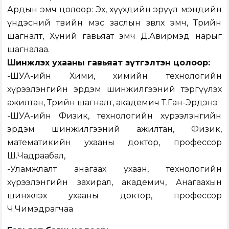
Ардын эмч цолоор: Эх, хүүхдийн эрүүл мэндийн
үндэсний төвийн мэс заслын зөвлөх эмч, Төрийн
шагналт, Хүний гавьяат эмч Д.Авирмэд нарыг
шагналаа.
Шинжлэх ухааны гавьяат зүтгэлтэн цолоор:
-ШУА-ийн Хими, химийн технологийн
хүрээлэнгийн эрдэм шинжилгээний тэргүүлэх
ажилтан, Төрийн шагналт, академич Т.Ган-Эрдэнэ
-ШУА-ийн Физик, технологийн хүрээлэнгийн
эрдэм шинжилгээний ажилтан, Физик,
математикийн ухааны доктор, профессор
Ш.Чадраабал,
-Уламжлалт анагаах ухаан, технологийн
хүрээлэнгийн захирал, академич, Анагаахын
шинжлэх ухааны доктор, профессор
Ч.Чимэдрагчаа