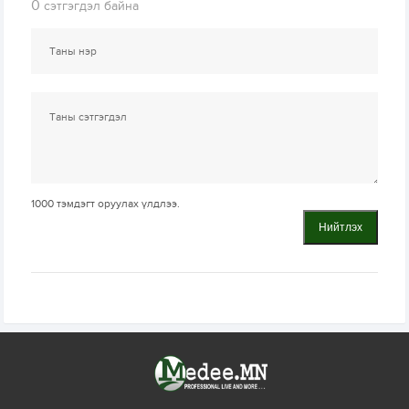
0
сэтгэгдэл байна
1000
тэмдэгт оруулах үлдлээ.
Нийтлэх