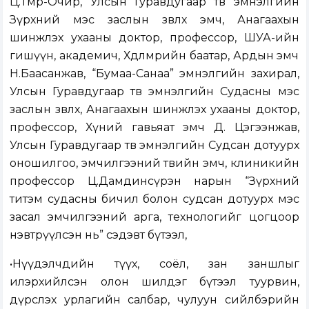
Ц.Төмөр-Очир, Улсын Гуравдугаар төв эмнэлгийн
Зүрхний мэс заслын зөвлөх эмч, Анагаахын
шинжлэх ухааны доктор, профессор, ШУА-ийн
гишүүн, академич, Хөдөлмөрийн баатар, Ардын эмч
Н.Баасанжав, “Бумаа-Санаа” эмнэлгийн захирал,
Улсын Гуравдугаар төв эмнэлгийн Судасны мэс
заслын зөвлөх, Анагаахын шинжлэх ухааны доктор,
профессор, Хүний гавьяат эмч Д. Цэгээнжав,
Улсын Гуравдугаар төв эмнэлгийн Судсан дотуурх
оношилгоо, эмчилгээний төвийн эмч, клиникийн
профессор Ц.Дамдинсүрэн нарын “Зүрхний
титэм судасны бичил болон судсан дотуурх мэс
засал эмчилгээний арга, технологийг цогцоор
нэвтрүүлсэн нь” сэдэвт бүтээл,
•Нүүдэлчдийн түүх, соёл, зан заншлыг
илэрхийлсэн олон шилдэг бүтээл туурвин,
дүрслэх урлагийн салбар, чулуун сийлбэрийн