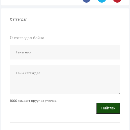
Сэтгэгдэл
0
сэтгэгдэл байна
1000
тэмдэгт оруулах үлдлээ.
Нийтлэх