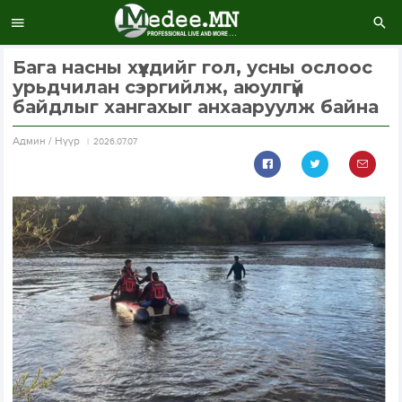
Бага насны хүүхдийг гол, усны ослоос
урьдчилан сэргийлж, аюулгүй
байдлыг хангахыг анхааруулж байна
Aдмин / Нүүр
2026.07.07