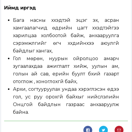
Иймд иргэд
Бага насны хүүхэдтэй эцэг эх, асран
хамгаалагчид өдрийн цагт хүүхэдтэйгээ
харилцаа холбоотой байж, анхааруулга
сэрэмжүүлгийг өгч хүүхдийнхээ аюулгүй
байдлыг хангах,
Гол мөрөн, нуурын ойролцоо амарч
зугаалахдаа ажиглалт хийж, уулын ам,
голын ай сав, үерийн буулт бүхий газарт
отоглож , хоноглохгүй байх,
Архи, согтууруулах ундаа хэрэглэсэн үедээ
гол, ус руу орохгүй байхыг нийслэлийн
Онцгой байдлын газраас анхааруулж
байна.