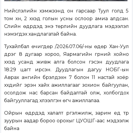
Нийслэлийн хэмжээнд он гарсаар Туул голд 5
том хүн, 2 хүүхэд голын усны ослоор амиа алдсан.
Сүүлийн өдрүүдэд энэ төрлийн дуудлага мэдээлэл
нэмэгдэх хандлагатай байна.
Тухайлбал өчигдөр /2026.07.06/-ны өдөр Хан-Уул
дүүрэг 8 дугаар хороо, Яармагийн гүүрний хойно
хүүхэд усанд живж алга болсон гэсэн дуудлага
18:29 цагт ирсэн. Дуудлагын дагуу НОБГ-ын
Аврах ангийн бүрэлдэхүүн 7 болон 11 настай хоёр
хүүхдийг эрэн хайх ажиллагааг зохион байгуулан,
осолдож нас барсан байдалтай олж, холбогдох
байгууллагад хүлээлгэн өгч ажиллалаа.
Ойрын өдрүүдэд халалт үргэлжилж, зарим үед түр
зуурын аадар бороо орохыг ЦУОШГ-аас мэдээлж
байна