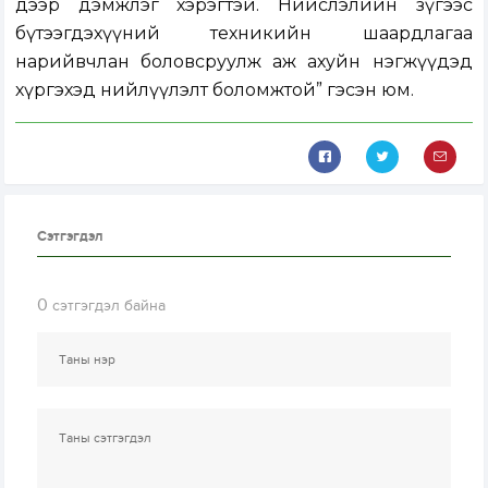
дээр дэмжлэг хэрэгтэй. Нийслэлийн зүгээс
бүтээгдэхүүний техникийн шаардлагаа
нарийвчлан боловсруулж аж ахуйн нэгжүүдэд
хүргэхэд нийлүүлэлт боломжтой” гэсэн юм.
Сэтгэгдэл
0
сэтгэгдэл байна