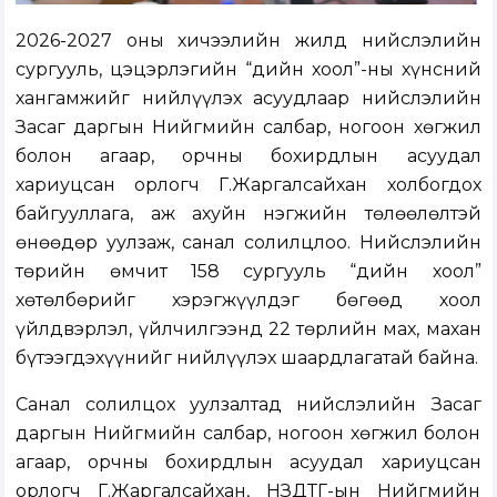
2026-2027 оны хичээлийн жилд нийслэлийн
сургууль, цэцэрлэгийн “Үдийн хоол”-ны хүнсний
хангамжийг нийлүүлэх асуудлаар нийслэлийн
Засаг даргын Нийгмийн салбар, ногоон хөгжил
болон агаар, орчны бохирдлын асуудал
хариуцсан орлогч Г.Жаргалсайхан холбогдох
байгууллага, аж ахуйн нэгжийн төлөөлөлтэй
өнөөдөр уулзаж, санал солилцлоо. Нийслэлийн
төрийн өмчит 158 сургууль “Үдийн хоол”
хөтөлбөрийг хэрэгжүүлдэг бөгөөд хоол
үйлдвэрлэл, үйлчилгээнд 22 төрлийн мах, махан
бүтээгдэхүүнийг нийлүүлэх шаардлагатай байна.
Санал солилцох уулзалтад нийслэлийн Засаг
даргын Нийгмийн салбар, ногоон хөгжил болон
агаар, орчны бохирдлын асуудал хариуцсан
орлогч Г.Жаргалсайхан, НЗДТГ-ын Нийгмийн