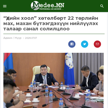
“Үдийн хоол” хөтөлбөрт 22 төрлийн
мах, махан бүтээгдэхүүн нийлүүлэх
талаар санал солилцлоо
Aдмин / Нүүр
2026.07.07