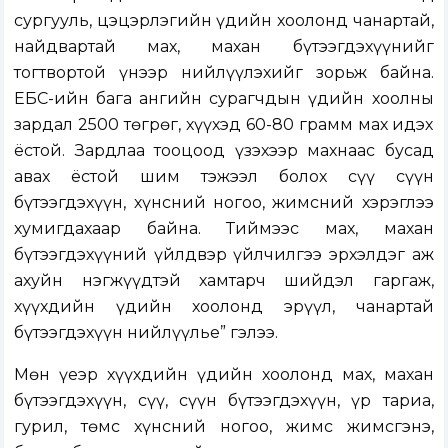
сургууль, цэцэрлэгийн үдийн хоолонд чанартай,
найдвартай мах, махан бүтээгдэхүүнийг
тогтвортой үнээр нийлүүлэхийг зорьж байна.
ЕБС-ийн бага ангийн сурагчдын үдийн хоолны
зардал 2500 төгрөг, хүүхэд 60-80 грамм мах идэх
ёстой. Зардлаа тооцоод үзэхээр махнаас бусад
авах ёстой шим тэжээл болох сүү сүүн
бүтээгдэхүүн, хүнсний ногоо, жимсний хэрэглээ
хумигдахаар байна. Тиймээс мах, махан
бүтээгдэхүүний үйлдвэр үйлчилгээ эрхэлдэг аж
ахуйн нэгжүүдтэй хамтарч шийдэл гаргаж,
хүүхдийн үдийн хоолонд эрүүл, чанартай
бүтээгдэхүүн нийлүүлье” гэлээ.
Мөн үеэр хүүхдийн үдийн хоолонд мах, махан
бүтээгдэхүүн, сүү, сүүн бүтээгдэхүүн, үр тариа,
гурил, төмс хүнсний ногоо, жимс жимсгэнэ,