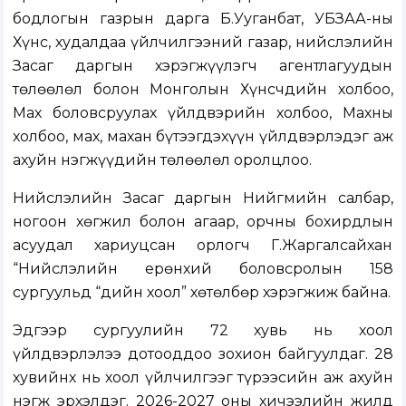
бодлогын газрын дарга Б.Ууганбат, УБЗАА-ны
Хүнс, худалдаа үйлчилгээний газар, нийслэлийн
Засаг даргын хэрэгжүүлэгч агентлагуудын
төлөөлөл болон Монголын Хүнсчдийн холбоо,
Мах боловсруулах үйлдвэрийн холбоо, Махны
холбоо, мах, махан бүтээгдэхүүн үйлдвэрлэдэг аж
ахуйн нэгжүүдийн төлөөлөл оролцлоо.
Нийслэлийн Засаг даргын Нийгмийн салбар,
ногоон хөгжил болон агаар, орчны бохирдлын
асуудал хариуцсан орлогч Г.Жаргалсайхан
“Нийслэлийн ерөнхий боловсролын 158
сургуульд “Үдийн хоол” хөтөлбөр хэрэгжиж байна.
Эдгээр сургуулийн 72 хувь нь хоол
үйлдвэрлэлээ дотооддоо зохион байгуулдаг. 28
хувийнх нь хоол үйлчилгээг түрээсийн аж ахуйн
нэгж эрхэлдэг. 2026-2027 оны хичээлийн жилд