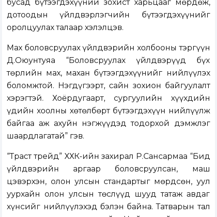
бусад бүтээгдэхүүний зохист харьцааг мөрдөж,
дотоодын үйлдвэрлэгчийн бүтээгдэхүүнийг
оролцуулах талаар хэлэлцэв.
Мах боловсруулах үйлдвэрийн холбооны тэргүүн
Д.Оюунтуяа “Боловсруулах үйлдвэрүүд бүх
төрлийн мах, махан бүтээгдэхүүнийг нийлүүлэх
боломжтой. Нэгдүгээрт, сайн зохион байгуулалт
хэрэгтэй. Хоёрдугаарт, сургуулийн хүүхдийн
үдийн хоолны хөтөлбөрт бүтээгдэхүүн нийлүүлж
байгаа аж ахуйн нэгжүүдэд тодорхой дэмжлэг
шаардлагатай” гэв.
“Траст трейд” ХХК-ийн захирал Р.Сансармаа “Бид
үйлдвэрийн аргаар боловсруулсан, маш
цэвэрхэн, олон улсын стандартыг мөрдсөн, уул
уурхайн олон улсын төслүүд шууд татаж авдаг
хүнсийг нийлүүлэхэд бэлэн байна. Татварын тал