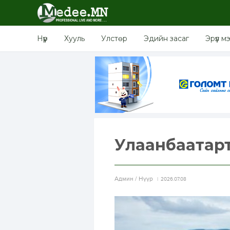
Нүүр
Хууль
Улстөр
Эдийн засаг
Эрүүл м
Улаанбаатарт ө
Aдмин / Нүүр
2026.07.08