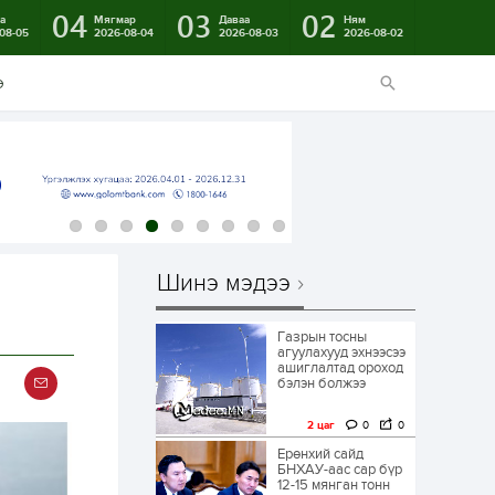
04
03
02
а
Мягмар
Даваа
Ням
08-05
2026-08-04
2026-08-03
2026-08-02
э
Шинэ мэдээ
Газрын тосны
агуулахууд эхнээсээ
ашиглалтад ороход
бэлэн болжээ
2 цаг
0
0
Ерөнхий сайд
БНХАУ-аас сар бүр
12-15 мянган тонн