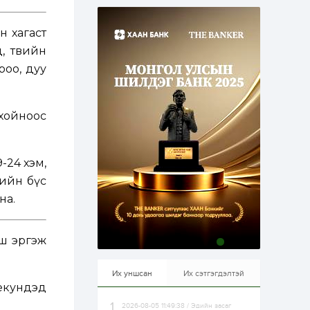
эрхлэхэд таатай...
1 өдөр
1
0
Долдугаар сард
н хагаст
709.503 зөрчил
, төвийн
бүртгэгджээ
роо, дуу
1 өдөр
0
0
Цалинтай ээжийн 50
мянган төгрөгийн
 хойноос
тэтгэмжийг 500
мянгад хүргэх
өргөдөлд санал авч
эхэлжээ
1 өдөр
2
0
-24 хэм,
Б.Түмэн-Өлзий: Олон
вийн бүс
улсад хуримтлуулсан
мэдлэг, туршлагаа эх
на.
орныхоо хөгжилд
зориулна
1 өдөр
0
0
йш эргэж
Алтны үнэ дөрвөн
улирал дараалан
өсөж байна
Их уншсан
Их сэтгэгдэлтэй
секундэд
2026-08-05 11:49:38 / Эдийн засаг
1 өдөр
0
0