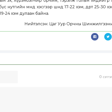
ын эх, Хүрэнбэлчир орчим, Тэрэлж голын хөндийгөөр шөн
 бүс нутгийн өмнөд хэсгээр шөнөдөө 17-22 хэм, өдөртөө 25-30 
ртөө 19-24 хэм дулаан байна.
Нийтэлсэн:
Цаг Уур Орчны Шинжилгээни
0
сэтгэ