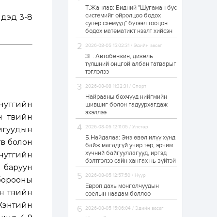
Т.Жанлав: Бидний "Шугаман бус
Худалдагч
системийг ойролцоо бодох
ндэд 3-8
Н.Амарзаяа:
супер схемүүд" бүтээл тооцон
Дэлгүүрийн 32
хуудастай өрийн
бодох математикт нээлт хийсэн
дэвтэр долоо хоногт
л дүүрдэг
2026-08-05 15:02:31 / Эдийн засаг
1 өдөр
0
0
ЗГ: Автобензин, дизель
Б.Хулан дэлхийн
түлшний онцгой албан татварыг
аварга боллоо
тэглэлээ
2026-08-08 11:32:31 / Спорт
Найрааны бөхчүүд нийгмийн
1 өдөр
0
0
нутгийн
шившиг болон гадуурхагдаж
эхэллээ
Р.Даваадорж: Энэ
 төвийн
намрын экспортын
орлого Монголд
2026-08-05 12:11:05 / Улстөр
мгуудын
боломж олгож болох
Б.Найдалаа: Энэ өвөл илүү хүнд
юм
өв болон
байж магадгүй учир төр, эрчим
1 өдөр
0
2
хүчний байгууллагууд, иргэд
 нутгийн
бэлтгэлээ сайн хангах нь зүйтэй
Автомашины улсын
н баруун
дугаар сондгой
2026-08-05 12:57:50 / Нүүр
тоогоор төгссөн бол
 борооны
өнөөдөр шатахуун
Европ дахь монголчуудын
авна
н төвийн
соёлын наадам боллоо
1 өдөр
0
0
 Хэнтийн
2026-08-05 15:06:04 / Эдийн засаг
Н.Номтойбаяр: