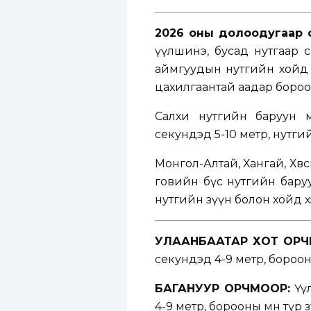
2026 оны долоодугаар с
үүлшинэ, бусад нутгаар 
аймгуудын нутгийн хойд б
цахилгаантай аадар бороо
Салхи нутгийн баруун өм
секундэд 5-10 метр, нутги
Монгол-Алтай, Хангай, Хөвс
говийн бүс нутгийн баруу
нутгийн зүүн болон хойд х
УЛААНБААТАР ХОТ ОРЧ
секундэд 4-9 метр, борооны
БАГАНУУР ОРЧМООР:
Үүл
4-9 метр, борооны өмнө түр