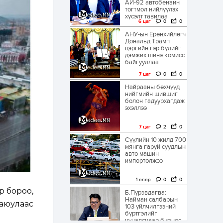
АИ-92 автобензин
тогтмол нийлүүлэх
хүсэлт тавилаа
6 цаг
0
0
АНУ-ын Ерөнхийлөгч
Дональд Трамп
цэргийн гэр бүлийг
дэмжих шинэ комисс
байгууллаа
7 цаг
0
0
Найрааны бөхчүүд
нийгмийн шившиг
болон гадуурхагдаж
эхэллээ
7 цаг
2
0
Сүүлийн 10 жилд 700
мянга гаруй суудлын
авто машин
импортолжээ
1 өдөр
0
0
р бороо,
Б.Пүрэвдагва:
Найман салбарын
 аюулаас
103 үйлчилгээний
бүртгэлийг
цуцалснаар бизнес