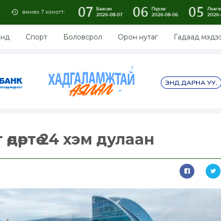
07
06
05
Баасан
Пүрэв
Лхагв
өмнөх 7 хоногт:
2026-08-07
2026-08-06
2026-
энд
Спорт
Боловсрол
Орон нутаг
Гадаад мэдэ
дөртөө 24 хэм дулаан