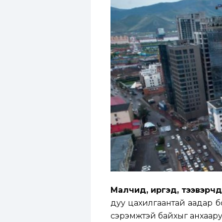
Малчид, иргэд, тээвэрч
дуу цахилгаантай аадар бор
сэрэмжтэй байхыг анхаару