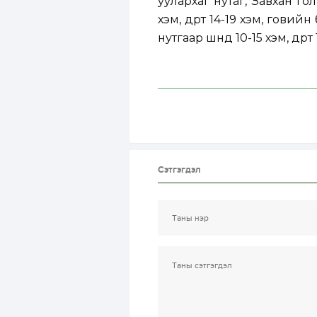
уулархаг нутаг, Завхан гол
хэм, өдөртөө 14-19 хэм, говийн
нутгаар шөнөдөө 10-15 хэм, өдө
Сэтгэгдэл