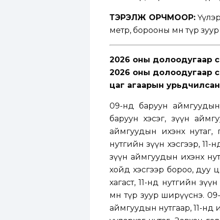
ТЭРЭЛЖ ОРЧМООР:
Үүлэр
метр, борооны өмнө түр зуу
2026 оны долоодугаар с
2026 оны долоодугаар са
цаг агаарын урьдчилсан
09-нд баруун аймгуудын
баруун хэсэг, зүүн аймг
аймгуудын ихэнх нутаг,
нутгийн зүүн хэсгээр, 11-н
зүүн аймгуудын ихэнх нут
хойд хэсгээр бороо, дуу 
хагаст, 11-нд нутгийн зүү
өмнө түр зуур ширүүснэ. 0
аймгуудын нутгаар, 11-нд и