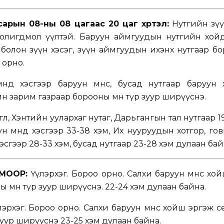
арын 08-ны 08 цагаас 20 цаг хүртэл:
Нутгийн зүү
солигдмол үүлтэй. Баруун аймгуудын нутгийн хойд
олон зүүн хэсэг, зүүн аймгуудын ихэнх нутгаар бо
 орно.
нөд хэсгээр баруун өмнөөс, бусад нутгаар баруун
йн зарим газраар борооны өмнө түр зуур ширүүснэ.
гөл, Хэнтийн уулархаг нутаг, Дарьгангын тал нутгаар 19
н өмнөд хэсгээр 33-38 хэм, Их нууруудын хотгор, го
эсгээр 28-33 хэм, бусад нутгаар 23-28 хэм дулаан бай
МООР:
Үүлэрхэг. Бороо орно. Салхи баруун өмнөөс хо
 өмнө түр зуур ширүүснэ. 22-24 хэм дулаан байна.
эрхэг. Бороо орно. Салхи баруун өмнөөс хойш эргэж 
 зуур ширүүснэ 23-25 хэм дулаан байна.