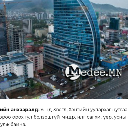
дийн анхааралд:
8-нд Хөвсгөл, Хэнтийн уулархаг нутгаа
оо орох тул болзошгүй мөндөр, нөөлөг салхи, үер, усны
улж байна.