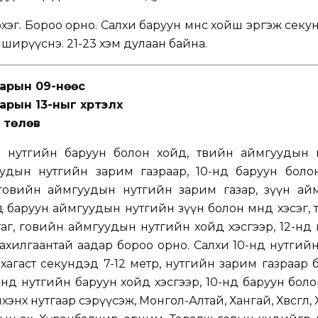
хэг. Бороо орно. Салхи баруун өмнөөс хойш эргэж секу
р ширүүснэ. 21-23 хэм дулаан байна.
арын 09-нөөс
рын 13-ныг хүртэлх
 төлөв
 нутгийн баруун болон хойд, төвийн аймгуудын 
уудын нутгийн зарим газраар, 10-нд баруун болон
 говийн аймгуудын нутгийн зарим газар, зүүн ай
д баруун аймгуудын нутгийн зүүн болон өмнөд хэсэг, т
аг, говийн аймгуудын нутгийн хойд хэсгээр, 12-нд
цахилгаантай аадар бороо орно. Салхи 10-нд нутгий
н хагаст секундэд 7-12 метр, нутгийн зарим газраар
9-нд нутгийн баруун хойд хэсгээр, 10-нд баруун боло
хэнх нутгаар сэрүүсэж, Монгол-Алтай, Хангай, Хөвсгөл,