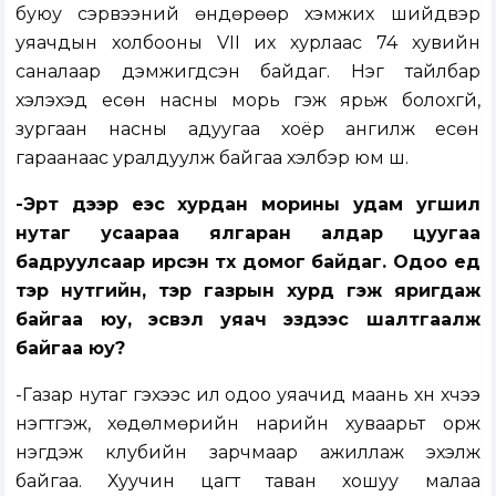
буюу сэрвээний өндөрөөр хэмжих шийдвэр
уяачдын холбооны VII их хурлаас 74 хувийн
саналаар дэмжигдсэн байдаг. Нэг тайлбар
хэлэхэд есөн насны морь гэж ярьж болохгүй,
зургаан насны адуугаа хоёр ангилж есөн
гараанаас уралдуулж байгаа хэлбэр юм шүү.
-Эрт дээр үеэс хурдан морины удам угшил
нутаг усаараа ялгаран алдар цуугаа
бадруулсаар ирсэн түүх домог байдаг. Одоо үед
тэр нутгийн, тэр газрын хурд гэж яригдаж
байгаа юу, эсвэл уяач эздээс шалтгаалж
байгаа юу?
-Газар нутаг гэхээс илүү одоо уяачид маань хүн хүчээ
нэгтгэж, хөдөлмөрийн нарийн хуваарьт орж
нэгдэж клубийн зарчмаар ажиллаж эхэлж
байгаа. Хуучин цагт таван хошуу малаа