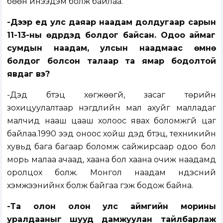
бөөн инээдэм болж байлаа.
-Дээр үед улс даяар наадам долдугаар сарын
11-13-ны өдрүүдэд болдог байсан. Одоо аймаг
сумдын наадам, улсын наадмаас өмнө
болдог болсон талаар та ямар бодолтой
явдаг вэ?
-Дэд бүтэц хөгжөөгүй, засаг төрийн
зохицуулалтаар нэгдлийн мал ахуйг малладаг
малчид нааш цааш холоос явах боломжгүй цаг
байлаа.1990 ээд оноос хойш дэд бүтэц, техникийн
хувьд бага багаар боломж сайжирсаар одоо бол
морь малаа ачаад, хаана бол хаана очиж наадамд
оролцох болж. Монгол наадам үндэсний
хэмжээнийнх болж байгаа гэж бодож байна.
-Та олон олон улс аймгийн морины
уралдааныг шууд дамжуулан тайлбарлаж