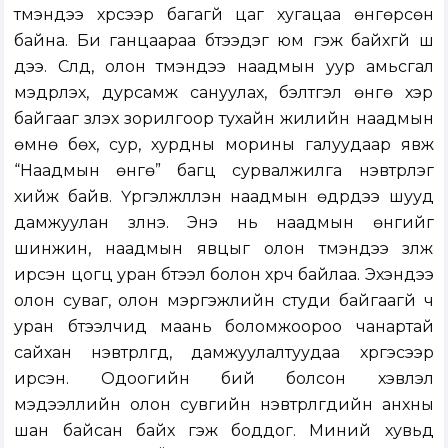
түмэндээ хүрсээр багагүй цаг хугацаа өнгөрсөн
байна. Би ганцаараа бүтээдэг юм гэж байхгүй шүү
дээ. Сүүлд, олон түмэндээ наадмын уур амьсгал
мэдрүүлэх, дурсамж сануулах, бэлтгэл өнгө хэр
байгааг үзүүлэх зорилгоор тухайн жилийн наадмын
өмнө бөх, сур, хурдны морины галуудаар явж
“Наадмын өнгө” багц сурвалжилга нэвтрүүлэг
хийж байв. Үргэлжлүүлэн наадмын өдрүүдээ шууд
дамжуулан үзүүлнэ. Энэ нь наадмын өнгийг
шинжин, наадмын явцыг олон түмэндээ үзүүлж
ирсэн цогц уран бүтээл болон хүрч байлаа. Эхэндээ
олон суваг, олон мэргэжлийн студи байгаагүй ч
уран бүтээлчид маань боломжоороо чанартай
сайхан нэвтрүүлгүүд, дамжуулалтуудаа хүргэсээр
ирсэн. Одоогийн бий болсон хэвлэл
мэдээллийн олон сувгийн нэвтрүүлгүүдийн анхны
шан байсан байх гэж боддог. Миний хувьд