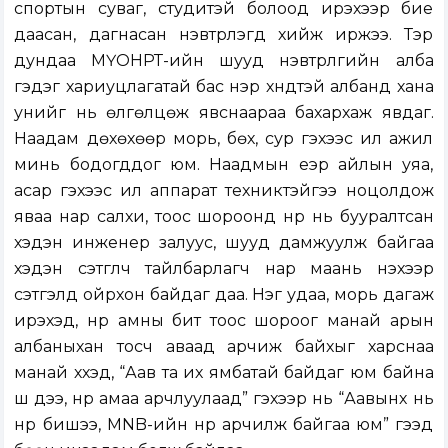
спортын суваг, студитэй болоод ирэхээр бие
даасан, дагнасан нэвтрүүлэгүүд хийж иржээ. Тэр
дундаа МҮОНРТ-ийн шууд нэвтрүүлгийн алба
гэдэг хариуцлагатай бас нэр хүндтэй албанд хана
унийг нь өлгөлцөж явснаараа бахархаж явдаг.
Наадам дөхөхөөр морь, бөх, сур гэхээс илүү ажил
минь бодогддог юм. Наадмын үеэр айлын уяа,
асар гэхээс илүү аппарат техниктэйгээ ноцолдож
яваа нар салхи, тоос шороонд нүүр нь бууралтсан
хэдэн инженер залуус, шууд дамжуулж байгаа
хэдэн сэтгүүлч тайлбарлагч нар маань үнэхээр
сэтгэлд ойрхон байдаг даа. Нэг удаа, морь дагаж
ирэхэд, нүүр амны битүү тоос шороог манай арын
албаныхан тосч аваад арчиж байхыг харснаа
манай хүүхэд, “Аав та их ямбатай байдаг юм байна
шүү дээ, нүүр амаа арчлуулаад” гэхээр нь “Аавынх нь
нүүр бишээ, MNB-ийн нүүр арчилж байгаа юм” гээд