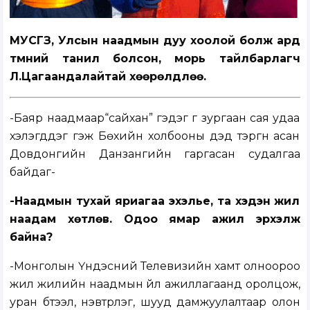
МУСГЗ,
Улсын наадмын дуу хоолой болж ард
түмний танил болсон, морь тайлбарлагч
Л.Цагаандалайтай хөөрөлдлөө.
-Баяр наадмаар“сайхан” гэдэг үг зургаан сая удаа
хэлэгддэг гэж Бөхийн холбооны дэд тэргүүн асан
Довдонгийн Данзангийн гаргасан судалгаа
байдаг-
-Наадмын тухай яриагаа эхэлье, та хэдэн жил
наадам хөтлөв. Одоо ямар ажил эрхэлж
байна?
-Монголын Үндэсний Телевизийн хамт олноороо
жил жилийн наадмын үйл ажиллагаанд оролцож,
уран бүтээл, нэвтрүүлэг, шууд дамжуулалтаар олон