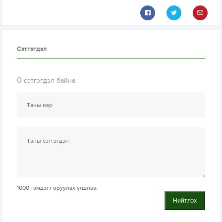
Сэтгэгдэл
0
сэтгэгдэл байна
1000
тэмдэгт оруулах үлдлээ.
Нийтлэх