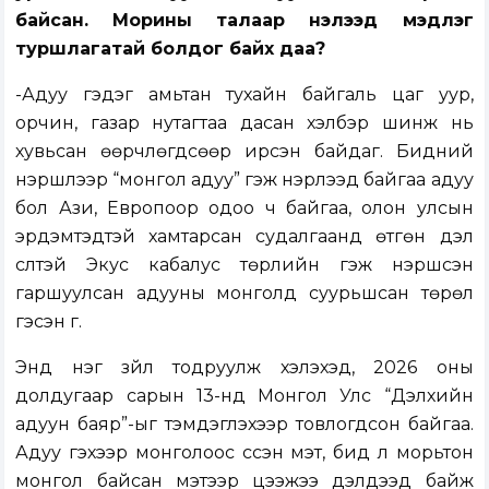
байсан. Морины талаар нэлээд мэдлэг
туршлагатай болдог байх даа?
-Адуу гэдэг амьтан тухайн байгаль цаг уур,
орчин, газар нутагтаа дасан хэлбэр шинж нь
хувьсан өөрчлөгдсөөр ирсэн байдаг. Бидний
нэршлээр “монгол адуу” гэж нэрлээд байгаа адуу
бол Ази, Европоор одоо ч байгаа, олон улсын
эрдэмтэдтэй хамтарсан судалгаанд өтгөн дэл
сүүлтэй Экус кабалус төрлийн гэж нэршсэн
гаршуулсан адууны монголд суурьшсан төрөл
гэсэн үг.
Энд нэг зүйл тодруулж хэлэхэд, 2026 оны
долдугаар сарын 13-нд Монгол Улс “Дэлхийн
адуун баяр”-ыг тэмдэглэхээр товлогдсон байгаа.
Адуу гэхээр монголоос үүссэн мэт, бид л морьтон
монгол байсан мэтээр цээжээ дэлдээд байж