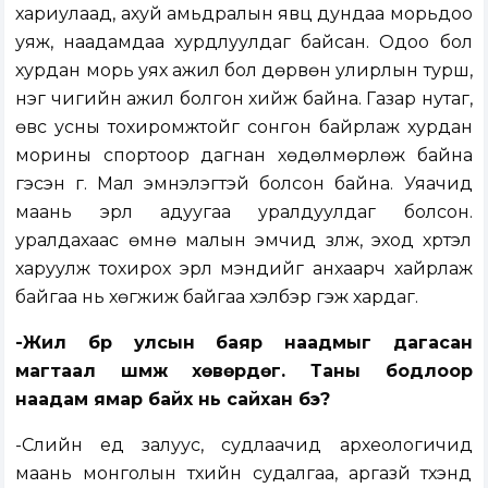
хариулаад, ахуй амьдралын явц дундаа морьдоо
уяж, наадамдаа хурдлуулдаг байсан. Одоо бол
хурдан морь уях ажил бол дөрвөн улирлын турш,
нэг чигийн ажил болгон хийж байна. Газар нутаг,
өвс усны тохиромжтойг сонгон байрлаж хурдан
морины спортоор дагнан хөдөлмөрлөж байна
гэсэн үг. Мал эмнэлэгтэй болсон байна. Уяачид
маань эрүүл адуугаа уралдуулдаг болсон.
уралдахаас өмнө малын эмчид үзүүлж, эход хүртэл
харуулж тохирох эрүүл мэндийг анхаарч хайрлаж
байгаа нь хөгжиж байгаа хэлбэр гэж хардаг.
-Жил бүр улсын баяр наадмыг дагасан
магтаал шүүмж хөвөрдөг. Таны бодлоор
наадам ямар байх нь сайхан бэ?
-Сүүлийн үед залуус, судлаачид археологичид
маань монголын түүхийн судалгаа, аргазүй түүхэнд