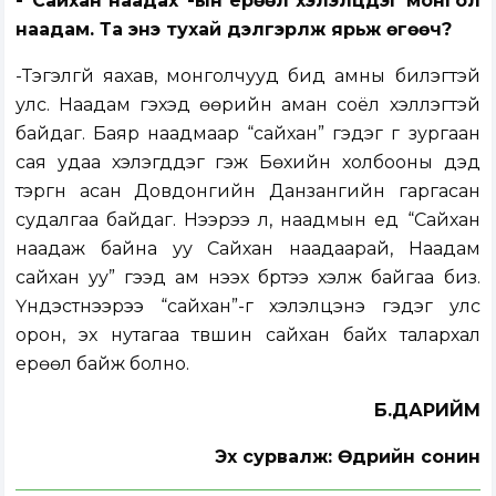
-“Сайхан наадах”-ын ерөөл хэлэлцдэг монгол
наадам. Та энэ тухай дэлгэрүүлж ярьж өгөөч?
-Тэгэлгүй яахав, монголчууд бид амны билэгтэй
улс. Наадам гэхэд өөрийн аман соёл хэллэгтэй
байдаг. Баяр наадмаар “сайхан” гэдэг үг зургаан
сая удаа хэлэгддэг гэж Бөхийн холбооны дэд
тэргүүн асан Довдонгийн Данзангийн гаргасан
судалгаа байдаг. Нээрээ л, наадмын үед “Сайхан
наадаж байна уу Сайхан наадаарай, Наадам
сайхан уу” гээд ам нээх бүртээ хэлж байгаа биз.
Үндэстнээрээ “сайхан”-г хэлэлцэнэ гэдэг улс
орон, эх нутагаа түвшин сайхан байх талархал
ерөөл байж болно.
Б.ДАРИЙМ
Эх сурвалж: Өдрийн сонин