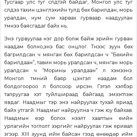
Тусгаар улс туг сүлдтэй байдаг, Монгол улс туг
сүлдээ тахин цэнгүүлэхийн тулд бөх барилдан, морь
уралдан, нум сум харвах гурваар наадуулан
түмнээ баясгадаг байх нь.
Энэ гурвуулаа нэг дор болж байж эрийн гурван
наадам болно,энэ бас онцлог. Түүнээс зуун бөх
багрилдсан ч мянган бөх барилдсан ч “Бөхийн
барилдаан”, тавин морь уралдсан ч, мянган морь
уралдсан ч “Морины уралдаан” л хэмээнэ.
Монгол түмний баяр цэнгэл наадам бол
болдогоороо л болсоор ирсэн. Гэтэл хэлбэр
талруугаа хэт туйлшираад байгаад эмзэглэж
явдаг. Наадмыг тэр энэ найруулах тухай яриад
байх утгагүй. Наадмыг найруулна ч гэж юу байхав.
Наадмын үеэр болох нээлт хаалтын үеийн
урлагийн тоглолт зэргийг найруулах гэж яривал
зүгээр. XIII зуунд ийм байсан гээд өнөөдөр ийм