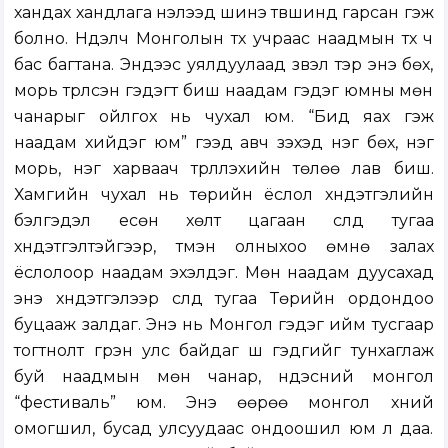
хандах хандлага нэлээд шинэ түвшинд гарсан гэж
болно. Нүүдэлч Монголын түүх учраас наадмын түүх ч
бас багтана. Эндээс уялдуулаад үзвэл тэр энэ бөх,
морь түрүүлсэн гэдэгт биш наадам гэдэг юмны мөн
чанарыг ойлгох нь чухал юм. “Бид яах гэж
наадам хийдэг юм” гээд авч үзэхэд нэг бөх, нэг
морь, нэг харваач түрүүлүүлэхийн төлөө лав биш.
Хамгийн чухал нь төрийн ёслол хүндэтгэлийн
бэлгэдэл есөн хөлт цагаан сүлд тугаа
хүндэтгэлтэйгээр, түмэн олныхоо өмнө залах
ёслолоор наадам эхэлдэг. Мөн наадам дуусахад
энэ хүндэтгэлээр сүлд тугаа Төрийн ордондоо
буцааж залдаг. Энэ нь Монгол гэдэг ийм тусгаар
тогтнолт гүрэн улс байдаг шүү гэдгийг тунхаглаж
буй наадмын мөн чанар, үндэсний монгол
“фестиваль” юм. Энэ өөрөө монгол хүний
омогшил, бусад улсуудаас ондоошил юм л даа.