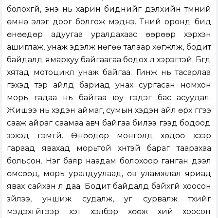
болохгүй, энэ нь харин биднийг дэлхийн түмний
өмнө элэг доог болгож мэднэ. Түүний оронд бид
өнөөдөр адуугаа уралдахаас өөрөөр хэрхэн
ашиглаж, унаж эдэлж нөгөө талаар хөгжүүлж, бодит
байдалд ямархуу байгаагаа бодох л хэрэгтэй. Бүгд
хятад мотоцикл унаж байгаа. Гинж нь тасарлаа
гэхэд тэр айлд бариад унах сургасан номхон
морь гадаа нь байгаа юу гэдэг бас асуудал.
Жишээ нь хэдэн аймаг, сумын хэдэн айл өрх гүүгээ
сааж айраг саамаа авч байгаа билээ гээд бодоод
үзэхэд гэмгүй. Өнөөдөр монголд хөдөө хээр
гараад явахад морьтой хүнтэй бараг таарахаа
больсон. Нэг баяр наадам болохоор ганган дээл
өмсөөд, морь уралдуулаад, өв уламжлал яриад
явах сайхан л даа. Бодит байдалд байхгүй хоосон
зүйлээ, уншиж судалж, уг сурвалж түүхийг
мэдэхгүйгээр хэт хэлбэр хөөж хий хоосон