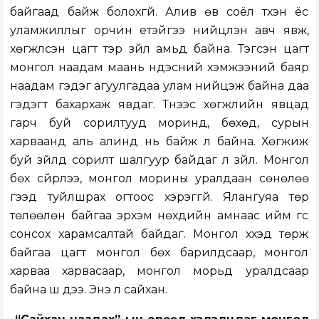
байгаад байж болохгүй. Алив өв соёл түүхэн ёс
уламжиллыг орчин үетэйгээ нийцүүлэн авч явж,
хөгжүүлсэн цагт тэр зүйл амьд байна. Тэгсэн цагт
монгол наадам маань үндэсний хэмжээний баяр
наадам гэдэг агуулгадаа улам нийцэж байна даа
гэдэгт бахархаж явдаг. Түүнээс хөгжлийн явцад
гарч буй сорилтууд моринд, бөхөд, сурын
харваанд аль алинд нь байж л байна. Хөгжиж
буй зүйлд сорилт шалгуур байдаг л зүйл. Монгол
бөх сүйрлээ, монгол морины уралдаан сөнөлөө
гээд туйлшрах огтоос хэрэггүй. Ялангуяа төр
төлөөлөн байгаа эрхэм нөхдийн амнаас ийм үгс
сонсох харамсалтай байдаг. Монгол хүүхэд төрж
байгаа цагт монгол бөх барилдсаар, монгол
харваа харвасаар, монгол морьд уралдсаар
байна шүү дээ. Энэ л сайхан.