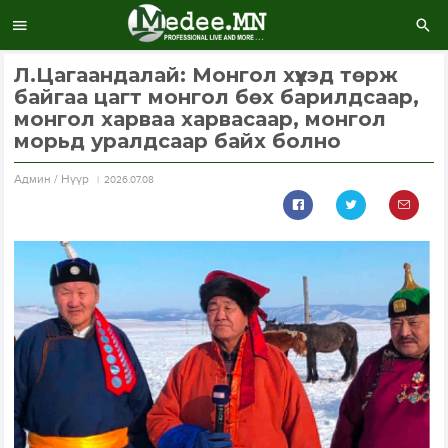
Л.Цагаандалай: Монгол хүүхэд төрж
байгаа цагт монгол бөх барилдсаар,
монгол харваа харвасаар, монгол
морьд уралдсаар байх болно
Aдмин / Нүүр
2026.07.08