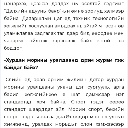
цэцэрхэх, цээжээ дэлдэх нь осолтой гэдгийг
“Дэлхийн адууны баяр”-ын өмнө зориуд хэлмээр
байна. Даяаршлын цаг үед техник технологийн
хөгжлийг хослуулан амьдрах нь зүйтэй ч гэсэн өв
уламжлалаа хадгалах тал дээр бид өөрсдөө мөн
чанарыг ойлгож хэрэгжүүлж байх ёстой гэж
боддог.
-Хурдан морины уралдаанд дүрэм журам гэж
байдаг байх?
-Сүүлийн үед арав орчим жилийн дотор хурдан
морины уралдааны уяаны дэг сургууль, арга
барил хөгжлийнхөө үе шат дамжсаар нэг
стандартад хүрч байна. Спорт гэдэг өөрөө
стандарт шаарддаг зүйл. Морин спорт, бөхийн
спорт гээд л явна аа даа.Өнөөдөр монгол улсын
хэмжээнд, уралдах морьдыг олон хэмжээсээр