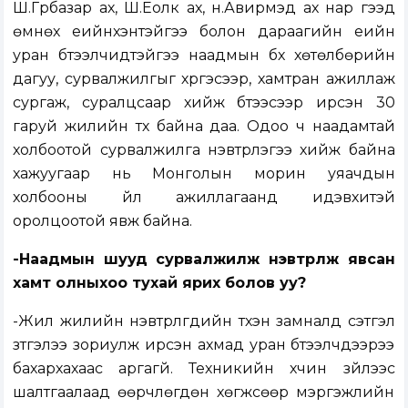
Ш.Гүрбазар ах, Ш.Ёолк ах, н.Авирмэд ах нар гээд
өмнөх үеийнхэнтэйгээ болон дараагийн үеийн
уран бүтээлчидтэйгээ наадмын бүх хөтөлбөрийн
дагуу, сурвалжилгыг хүргэсээр, хамтран ажиллаж
сургаж, суралцсаар хийж бүтээсээр ирсэн 30
гаруй жилийн түүх байна даа. Одоо ч наадамтай
холбоотой сурвалжилга нэвтрүүлэгээ хийж байна
хажуугаар нь Монголын морин уяачдын
холбооны үйл ажиллагаанд идэвхитэй
оролцоотой явж байна.
-Наадмын шууд сурвалжилж нэвтрүүлж явсан
хамт олныхоо тухай ярих болов уу?
-Жил жилийн нэвтрүүлгүүдийн түүхэн замналд сэтгэл
зүтгэлээ зориулж ирсэн ахмад уран бүтээлчдээрээ
бахархахаас аргагүй. Техникийн хүчин зүйлээс
шалтгаалаад өөрчлөгдөн хөгжсөөр мэргэжлийн