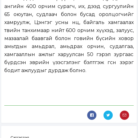
ангийн 400 орчим сурагч, их, дээд сургуулийн
65 оюутан, судлаач болон бусад оролцогчийг
хамруулж, Цэнгэг усны нөөц, байгаль хамгаалах
төвийн танхимаар нийт 600 орчим хүүхэд, залуус,
мазаалай баавгай болон говийн бүсийн ховор
амьтдын амьдрал, амьдрах орчин, судалгаа,
хамгааллын ажлыг харуулсан 50 гэрэл зургаас
бүрдсэн зөөврийн үзэсгэлэнг бэлтгэж өгсөн зэрэг
бодит ажлуудыг дурдаж болно.
Сэтгэгдэл