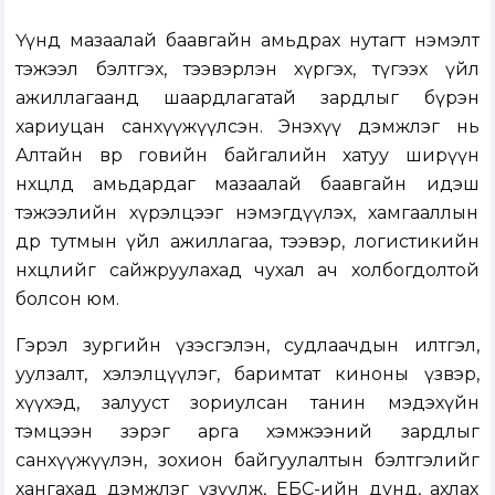
Үүнд мазаалай баавгайн амьдрах нутагт нэмэлт
тэжээл бэлтгэх, тээвэрлэн хүргэх, түгээх үйл
ажиллагаанд шаардлагатай зардлыг бүрэн
хариуцан санхүүжүүлсэн. Энэхүү дэмжлэг нь
Алтайн өвөр говийн байгалийн хатуу ширүүн
нөхцөлд амьдардаг мазаалай баавгайн идэш
тэжээлийн хүрэлцээг нэмэгдүүлэх, хамгааллын
өдөр тутмын үйл ажиллагаа, тээвэр, логистикийн
нөхцөлийг сайжруулахад чухал ач холбогдолтой
болсон юм.
Гэрэл зургийн үзэсгэлэн, судлаачдын илтгэл,
уулзалт, хэлэлцүүлэг, баримтат киноны үзвэр,
хүүхэд, залууст зориулсан танин мэдэхүйн
тэмцээн зэрэг арга хэмжээний зардлыг
санхүүжүүлэн, зохион байгуулалтын бэлтгэлийг
хангахад дэмжлэг үзүүлж, ЕБС-ийн дунд, ахлах