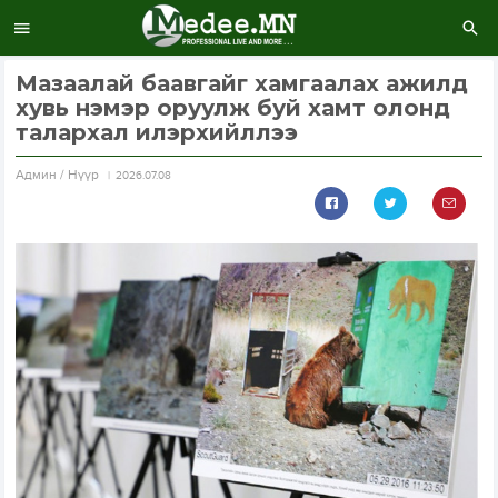
Мазаалай баавгайг хамгаалах ажилд
хувь нэмэр оруулж буй хамт олонд
талархал илэрхийллээ
Aдмин / Нүүр
2026.07.08