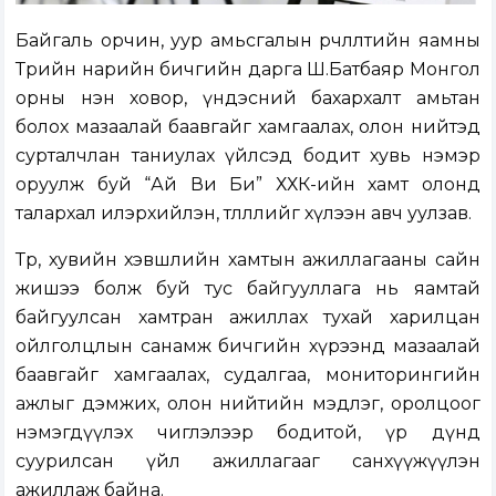
Байгаль орчин, уур амьсгалын өөрчлөлтийн яамны
Төрийн нарийн бичгийн дарга Ш.Батбаяр Монгол
орны нэн ховор, үндэсний бахархалт амьтан
болох мазаалай баавгайг хамгаалах, олон нийтэд
сурталчлан таниулах үйлсэд бодит хувь нэмэр
оруулж буй “Ай Ви Би” ХХК-ийн хамт олонд
талархал илэрхийлэн, төлөөллийг хүлээн авч уулзав.
Төр, хувийн хэвшлийн хамтын ажиллагааны сайн
жишээ болж буй тус байгууллага нь яамтай
байгуулсан хамтран ажиллах тухай харилцан
ойлголцлын санамж бичгийн хүрээнд мазаалай
баавгайг хамгаалах, судалгаа, мониторингийн
ажлыг дэмжих, олон нийтийн мэдлэг, оролцоог
нэмэгдүүлэх чиглэлээр бодитой, үр дүнд
суурилсан үйл ажиллагааг санхүүжүүлэн
ажиллаж байна.