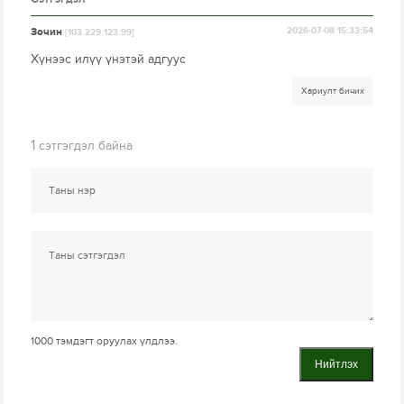
Зочин
2026-07-08 15:33:54
[103.229.123.99]
Хүнээс илүү үнэтэй адгуус
Хариулт бичих
1
сэтгэгдэл байна
1000
тэмдэгт оруулах үлдлээ.
Нийтлэх