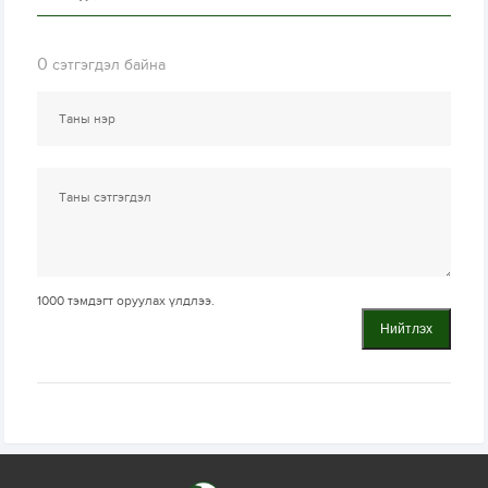
0
сэтгэгдэл байна
1000
тэмдэгт оруулах үлдлээ.
Нийтлэх