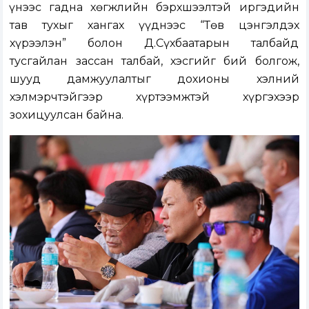
Үүнээс гадна хөгжлийн бэрхшээлтэй иргэдийн
тав тухыг хангах үүднээс “Төв цэнгэлдэх
хүрээлэн” болон Д.Сүхбаатарын талбайд
тусгайлан зассан талбай, хэсгийг бий болгож,
шууд дамжуулалтыг дохионы хэлний
хэлмэрчтэйгээр хүртээмжтэй хүргэхээр
зохицуулсан байна.