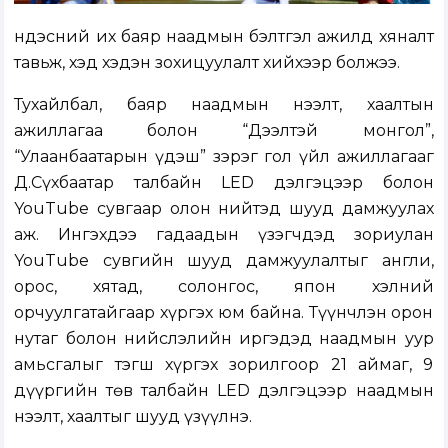
Үндэсний их баяр наадмын бэлтгэл ажилд хяналт
тавьж, хэд хэдэн зохицуулалт хийхээр болжээ.
Тухайлбал, баяр наадмын нээлт, хаалтын
ажиллагаа болон “Дээлтэй монгол”,
“Улаанбаатарын үдэш” зэрэг гол үйл ажиллагааг
Д.Сүхбаатар талбайн LED дэлгэцээр болон
YouTube сувгаар олон нийтэд шууд дамжуулах
аж. Ингэхдээ гадаадын үзэгчдэд зориулан
YouTube сувгийн шууд дамжуулалтыг англи,
орос, хятад, солонгос, япон хэлний
орчуулгатайгаар хүргэх юм байна. Түүнчлэн орон
нутаг болон нийслэлийн иргэдэд наадмын уур
амьсгалыг тэгш хүргэх зорилгоор 21 аймаг, 9
дүүргийн төв талбайн LED дэлгэцээр наадмын
нээлт, хаалтыг шууд үзүүлнэ.