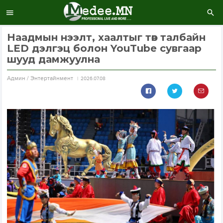
Наадмын нээлт, хаалтыг төв талбайн
LED дэлгэц болон YouTube сувгаар
шууд дамжуулна
Aдмин / Энтертайнмент
2026.07.08