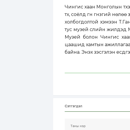
Чингис хаан Монголын түүх
түүх, соёлд гүн гүнзгий нөлөө
холбогдолтой хэмээн Т.Га
тус музей сүүлийн жилүүд
Музей болон Чингис хаа
цаашид хамтын ажиллагааг
байна. Энэхүү үзэсгэлэн есд
Сэтгэгдэл