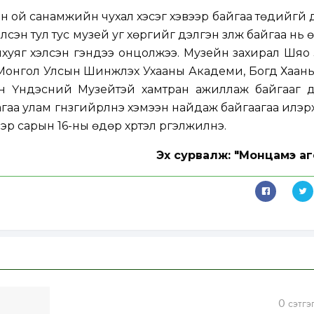
эн ой санамжийн чухал хэсэг хэвээр байгаа төдийгүй
 үзүүлсэн тул тус музей уг хөргийг дэлгэн үзүүлж байгаа нь
нхуяг хэлсэн үгэндээ онцолжээ. Музейн захирал Шяо
эд Монгол Улсын Шинжлэх Ухааны Академи, Богд Хаа
н Үндэсний Музейтэй хамтран ажиллаж байгааг д
аа улам гүнзгийрүүлнэ хэмээн найдаж байгаагаа илэ
үгээр сарын 16-ны өдөр хүртэл үргэлжилнэ.
Эх сурвалж: "Монцамэ аг
0
сэтгэ