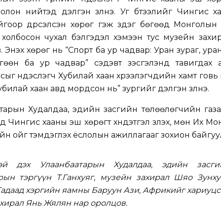
он нийтэд дэлгэн үзүүлнэ. Уг бүтээлийг Чингис х
оор дүрсэлсэн хөрөг гэж үздэг бөгөөд Монголын т
 холбосон чухал бэлгэдэл хэмээн тус музейн захи
Энэхүү хөрөг нь “Спорт ба ур чадвар: Уран зураг, ура
өөн ба ур чадвар” сэдэвт үзэсгэлэнд тавигдах а
сыг үндэслэгч Хубилай хаан хүрээлэгчдийн хамт говь
билай хаан авд мордсон нь” зургийг дэлгэн үзүүлнэ.
атарын Худалдаа, эдийн засгийн төлөөлөгчийн газ
 Чингис хааны эш хөрөгт хүндэтгэл үзүүлэх, мөн Их Мо
н ойг тэмдэглэх ёслолын ажиллагааг зохион байгуу
эй дэх Улаанбаатарын Худалдаа, эдийн засги
рын тэргүүн Т.Ганхуяг, музейн захирал Шяо Зунху
адаад хэргийн яамны Баруун Ази, Африкийг хариуц
хирал Янь Жялян нар оролцов.