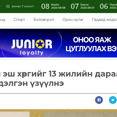
08
07
06
Бямба
Баасан
Пүрэ
өмнөх 7 хоногт:
2026-08-08
2026-08-07
2026-
энд
Спорт
Боловсрол
Орон нутаг
Гадаад мэдэ
 эш хөргийг 13 жилийн дара
дэлгэн үзүүлнэ