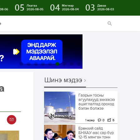
05
04
03
в
Лхагва
Мягмар
Даваа
08-06
2026-08-05
2026-08-04
2026-08-03
э
Шинэ мэдээ
а
Газрын тосны
агуулахууд эхнээсээ
ашиглалтад ороход
бэлэн болжээ
1 өдөр
0
6
Ерөнхий сайд
БНХАУ-аас сар бүр
12-15 мянган тонн