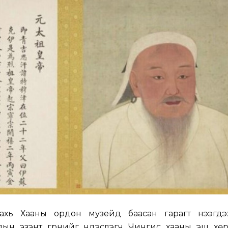
ахь Хааны ордон музейд баасан гарагт нээгд
олын эзэнт гүрнийг үндэслэгч Чингис хааны эш хө