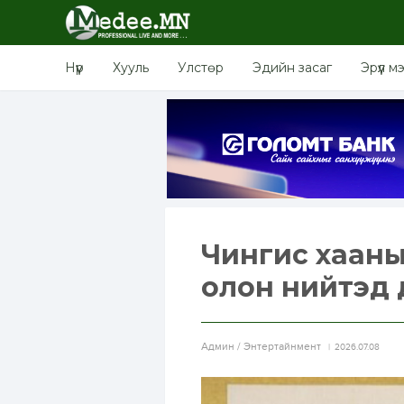
Нүүр
Хууль
Улстөр
Эдийн засаг
Эрүүл м
Чингис хааны
олон нийтэд 
Aдмин / Энтертайнмент
2026.07.08