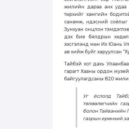
жилийн дараа анх удаа ол
төрхийг хамгийн бодитойг
санамж, үндэсний соёлыг
Зунхуан онцлон тэмдэглэв. 
дэх бие бялдрын хөдөлг
үзэсгэлэнд мөн Их Юань Ул
ав хийж буйг харуулсан “Ху
Тайбэй хот дахь Улаанба
гарагт Хааны ордон музейд
байгуулагдсаны 820 жилий
Уг ёслолд Тайб
төлөөлөгчийн газ
болон Тайванийн Г
газрын ерөнхий за