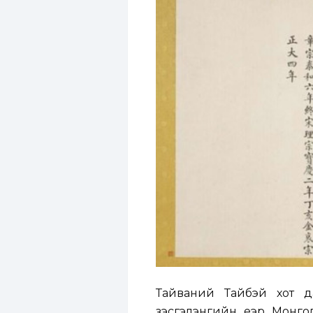
Тайваний Тайбэй хот д
үзэсгэлэнгийн үеэр Монг