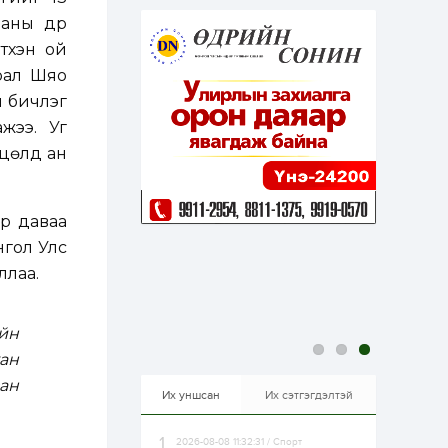
эрхлэхэд таатай...
2 өдөр
1
0
ааны дүр
Долдугаар сард
үүхэн ой
709.503 зөрчил
бүртгэгджээ
рал Шяо
н бичлэг
жээ. Уг
2 өдөр
0
0
Цалинтай ээжийн 50
 цөлд ан
мянган төгрөгийн
тэтгэмжийг 500
мянгад хүргэх
өргөдөлд санал авч
ар даваа
эхэлжээ
2 өдөр
2
0
нгол Улс
Б.Түмэн-Өлзий: Олон
улсад хуримтлуулсан
ллаа.
мэдлэг, туршлагаа эх
орныхоо хөгжилд
зориулна
йн
2 өдөр
0
0
ан
Алтны үнэ дөрвөн
улирал дараалан
сан
өсөж байна
Их уншсан
Их сэтгэгдэлтэй
2026-08-08 11:32:31 / Спорт
2 өдөр
0
1