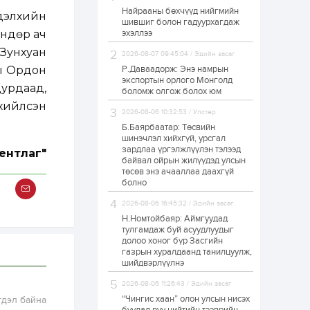
Найрааны бөхчүүд нийгмийн
Худалдагч
 дэлхийн
шившиг болон гадуурхагдаж
Н.Амарзаяа:
 өндөр ач
эхэллээ
Дэлгүүрийн 32
хуудастай өрийн
 Зунхуан
дэвтэр долоо хоногт
2026-08-07 09:45:04 / Эдийн засаг
л дүүрдэг
ны Ордон
Р.Даваадорж: Энэ намрын
2 өдөр
0
0
экспортын орлого Монголд
урдаад,
Б.Хулан дэлхийн
боломж олгож болох юм
аварга боллоо
рхийлсэн
2026-08-06 10:32:53 / Улстөр
Б.Баярбаатар: Төсвийн
шинэчлэл хийхгүй, урсгал
2 өдөр
0
0
зардлаа үргэлжлүүлэн тэлээд
ентлаг"
байвал ойрын жилүүдэд улсын
Р.Даваадорж: Энэ
намрын экспортын
төсөв энэ ачааллаа даахгүй
орлого Монголд
болно
боломж олгож болох
юм
2026-08-06 16:45:32 / Эдийн засаг
2 өдөр
0
2
Н.Номтойбаяр: Аймгуудад
тулгамдаж буй асуудлуудыг
Автомашины улсын
долоо хоног бүр Засгийн
дугаар сондгой
газрын хуралдаанд танилцуулж,
тоогоор төгссөн бол
шийдвэрлүүлнэ
өнөөдөр шатахуун
авна
2026-08-06 11:26:43 / Эдийн засаг
2 өдөр
0
0
“Чингис хаан” олон улсын нисэх
гдэл байна
Н.Номтойбаяр: