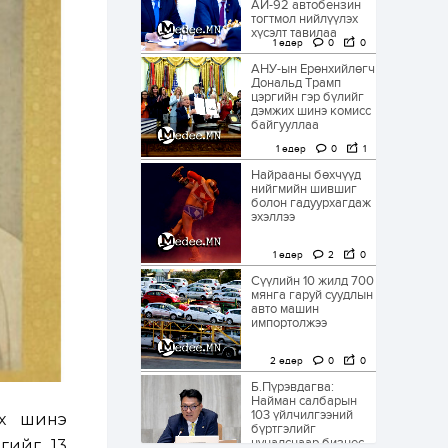
АИ-92 автобензин
тогтмол нийлүүлэх
хүсэлт тавилаа
1 өдөр
0
0
АНУ-ын Ерөнхийлөгч
Дональд Трамп
цэргийн гэр бүлийг
дэмжих шинэ комисс
байгууллаа
1 өдөр
0
1
Найрааны бөхчүүд
нийгмийн шившиг
болон гадуурхагдаж
эхэллээ
1 өдөр
2
0
Сүүлийн 10 жилд 700
мянга гаруй суудлын
авто машин
импортолжээ
2 өдөр
0
0
Б.Пүрэвдагва:
Найман салбарын
103 үйлчилгээний
эх шинэ
бүртгэлийг
цуцалснаар бизнес
ргийг 13