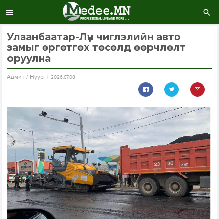
Улаанбаатар-Лүн чиглэлийн авто
замыг өргөтгөх төсөлд өөрчлөлт
оруулна
Aдмин / Нүүр
2026.07.08