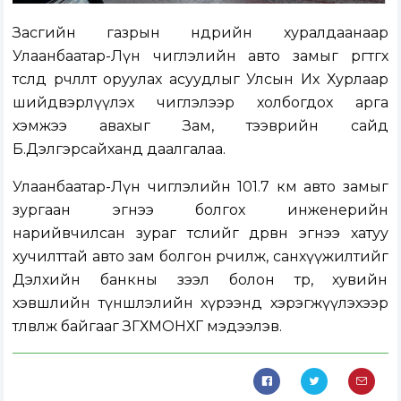
Засгийн газрын өнөөдрийн хуралдаанаар
Улаанбаатар-Лүн чиглэлийн авто замыг өргөтгөх
төсөлд өөрчлөлт оруулах асуудлыг Улсын Их Хурлаар
шийдвэрлүүлэх чиглэлээр холбогдох арга
хэмжээ авахыг Зам, тээврийн сайд
Б.Дэлгэрсайханд даалгалаа.
Улаанбаатар-Лүн чиглэлийн 101.7 км авто замыг
зургаан эгнээ болгох инженерийн
нарийвчилсан зураг төслийг дөрвөн эгнээ хатуу
хучилттай авто зам болгон өөрчилж, санхүүжилтийг
Дэлхийн банкны зээл болон төр, хувийн
хэвшлийн түншлэлийн хүрээнд хэрэгжүүлэхээр
төлөвлөж байгааг ЗГХМОНХГ мэдээлэв.