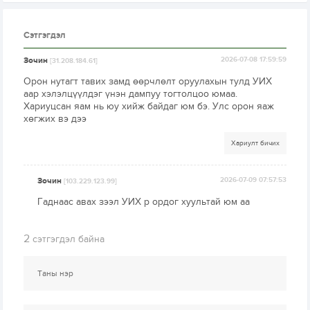
Сэтгэгдэл
Зочин
2026-07-08 17:59:59
[31.208.184.61]
Орон нутагт тавих замд өөрчлөлт оруулахын тулд УИХ
аар хэлэлцүүлдэг үнэн дампуу тогтолцоо юмаа.
Хариуцсан яам нь юу хийж байдаг юм бэ. Улс орон яаж
хөгжих вэ дээ
Хариулт бичих
Зочин
2026-07-09 07:57:53
[103.229.123.99]
Гаднаас авах зээл УИХ р ордог хуультай юм аа
2
сэтгэгдэл байна