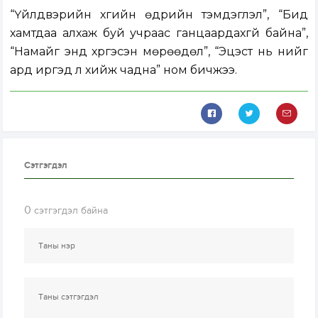
“Үйлдвэрийн хүүгийн өдрийн тэмдэглэл”, “Бид
хамтдаа алхаж буй учраас ганцаардахгүй байна”,
“Намайг энд хүргэсэн мөрөөдөл”, “Эцэст нь үүнийг
ард иргэд л хийж чадна” ном бичжээ.
Сэтгэгдэл
0
сэтгэгдэл байна