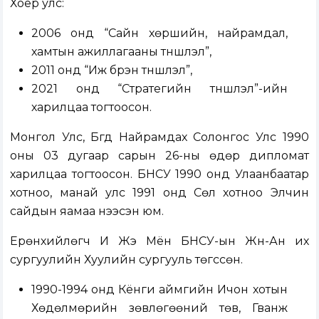
Хоёр улс:
2006 онд “Сайн хөршийн, найрамдал,
хамтын ажиллагааны түншлэл”,
2011 онд “Иж бүрэн түншлэл”,
2021 онд “Стратегийн түншлэл”-ийн
харилцаа тогтоосон.
Монгол Улс, Бүгд Найрамдах Солонгос Улс 1990
оны 03 дугаар сарын 26-ны өдөр дипломат
харилцаа тогтоосон. БНСУ 1990 онд Улаанбаатар
хотноо, манай улс 1991 онд Сөүл хотноо Элчин
сайдын яамаа нээсэн юм.
Ерөнхийлөгч И Жэ Мён БНСУ-ын Жүн-Ан их
сургуулийн Хуулийн сургууль төгссөн.
1990-1994 онд Кёнги аймгийн Ичон хотын
Хөдөлмөрийн зөвлөгөөний төв, Гванжү