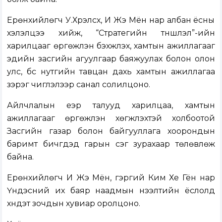
Ерөнхийлөгч У.Хүрэлсүх, И Жэ Мён нар албан ёсны
хэлэлцээ хийж, “Стратегийн түншлэл”-ийн
харилцааг өргөжүүлэн бэхжүүлэх, хамтын ажиллагааг
эдийн засгийн агуулгаар баяжуулах болон олон
улс, бүс нутгийн тавцан дахь хамтын ажиллагаа
зэрэг чиглэлээр санал солилцоно.
Айлчлалын үеэр талууд харилцаа, хамтын
ажиллагааг өргөжүүлэн хөгжүүлэхтэй холбоотой
Засгийн газар болон байгууллага хоорондын
баримт бичгүүдэд гарын үсэг зурахаар төлөвлөж
байна.
Ерөнхийлөгч И Жэ Мён, гэргий Ким Хе Гён нар
Үндэсний их баяр наадмын нээлтийн ёслолд
хүндэт зочдын хувиар оролцоно.