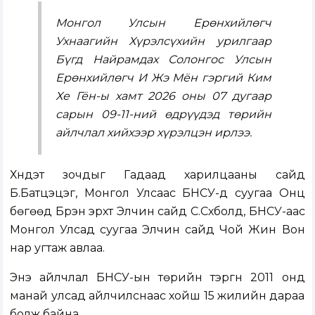
Монгол Улсын Ерөнхийлөгч
Ухнаагийн Хүрэлсүхийн урилгаар
Бүгд Найрамдах Солонгос Улсын
Ерөнхийлөгч И Жэ Мён гэргий Ким
Хе Гён-ы хамт 2026 оны 07 дугаар
сарын 09-11-ний өдрүүдэд төрийн
айлчлал хийхээр хүрэлцэн ирлээ.
Хүндэт зочдыг Гадаад харилцааны сайд
Б.Батцэцэг, Монгол Улсаас БНСУ-д суугаа Онц
бөгөөд Бүрэн эрхт Элчин сайд С.Сүхболд, БНСУ-аас
Монгол Улсад суугаа Элчин сайд Чой Жин Вон
нар угтаж авлаа.
Энэ айлчлал БНСУ-ын төрийн тэргүүн 2011 онд
манай улсад айлчилснаас хойш 15 жилийн дараа
болж байна.