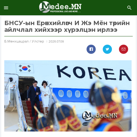
БНСУ-ын Ерөнхийлөгч И Жэ Мён төрийн
айлчлал хийхээр хүрэлцэн ирлээ
Б.Мөнхцацрал / Улстөр
2026.07.09