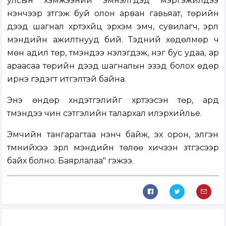
улсын хэмжээний эмнэлгүүдэд мэргэжилдээ
үнэнчээр зүтгэж буй олон арван гавьяат, төрийн
дээд шагнал хүртэхүйц эрхэм эмч, сувилагч, эрүүл
мэндийн ажилтнууд бий. Тэдний хөдөлмөр ч
мөн адил төр, түмэндээ үнэлэгдэж, нэг бус удаа, ар
араасаа төрийн дээд шагналын эзэд болох өдөр
ирнэ гэдэгт итгэлтэй байна.
Энэ өндөр хүндэтгэлийг хүртээсэн төр, ард
түмэндээ чин сэтгэлийн талархал илэрхийлье.
Эмчийн тангарагтаа үнэнч байж, эх орон, элгэн
түмнийхээ эрүүл мэндийн төлөө хичээн зүтгэсээр
байх болно. Баярлалаа" гэжээ.