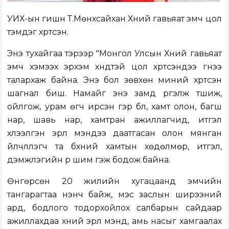
УИХ-ын гишүүн Т.Мөнхсайхан Хүний гавьяат эмч цол
тэмдэг хүртсэн.
Энэ тухайгаа тэрээр "Монгол Улсын Хүний гавьяат
эмч хэмээх эрхэм хүндтэй цол хүртсэндээ гүнээ
талархаж байна. Энэ бол зөвхөн миний хүртсэн
шагнал биш. Намайг энэ замд үргэлж түшиж,
ойлгож, урам өгч ирсэн гэр бүл, хамт олон, багш
нар, шавь нар, хамтран ажиллагчид, итгэл
хүлээлгэн эрүүл мэндээ даатгасан олон мянган
үйлчлүүлэгч та бүхний хамтын хөдөлмөр, итгэл,
дэмжлэгийн үр шим гэж бодож байна.
Өнгөрсөн 20 жилийн хугацаанд эмчийн
тангарагтаа үнэнч байж, мэс заслын ширээний
ард, бодлого тодорхойлох салбарын сайдаар
ажиллахдаа хүний эрүүл мэнд, амь насыг хамгаалах