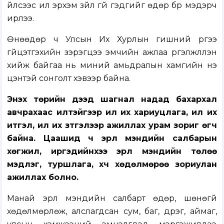
үйлсээс илүү эрхэм зүйл үгүй гэдгийг өдөр бүр мэдэрч
ирлээ.
Өнөөдөр ч Улсын Их Хурлын гишүүний үүргээ
гүйцэтгэхийн зэрэгцээ эмчийн ажлаа үргэлжлүүлэн
хийж байгаа нь миний амьдралын хамгийн үнэ
цэнтэй сонголт хэвээр байна.
Энэхүү төрийн дээд шагнал надад бахархал
авчрахаас илүүтэйгээр илүү их хариуцлага, илүү их
итгэл, илүү их зүтгэлээр ажиллах урам зориг өгч
байна. Цаашид ч эрүүл мэндийн салбарын
хөгжил, иргэдийнхээ эрүүл мэндийн төлөө
мэдлэг, туршлага, хүч хөдөлмөрөө зориулан
ажиллах болно.
Манай эрүүл мэндийн салбарт өдөр, шөнөгүй
хөдөлмөрлөж, алслагдсан сум, баг, дүүрэг, аймаг,