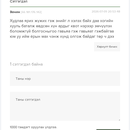
Сэтгэгдэл
Зочин
2026-07-09 20:53:48
[66.181.176.142]
Худлаа ярих жүжих гэж энийг л хэлэх байх даа хогийн
хууль баталж өвдсөн хүн ардыг квот нэрээр эмчүүлэх
боломжгүй болгосныгоо гавьяа гэж гавьяат гэжбайгаа
юм уу ийм ёрын мах чэнж хүнд олгож байдаг төр ч дээ
Хариулт бичих
1
сэтгэгдэл байна
1000
тэмдэгт оруулах үлдлээ.