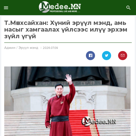
Т.Мөнхсайхан: Хүний эрүүл мэнд, амь
насыг хамгаалах үйлсээс илүү эрхэм
зүйл үгүй
Aдмин / Эрүүл мэнд
2026.07.09