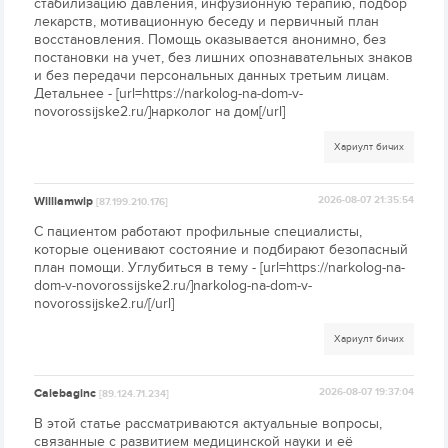
стабилизацию давления, инфузионную терапию, подбор
лекарств, мотивационную беседу и первичный план
восстановления. Помощь оказывается анонимно, без
постановки на учет, без лишних опознавательных знаков
и без передачи персональных данных третьим лицам.
Детальнее - [url=https://narkolog-na-dom-v-
novorossijske2.ru/]нарколог на дом[/url]
Хариулт бичих
Williamwip
2026-08-07 21:35:54
[87.199.210.176]
С пациентом работают профильные специалисты,
которые оценивают состояние и подбирают безопасный
план помощи. Углубиться в тему - [url=https://narkolog-na-
dom-v-novorossijske2.ru/]narkolog-na-dom-v-
novorossijske2.ru/[/url]
Хариулт бичих
Calebaginc
2026-08-07 19:37:04
[89.124.71.234]
В этой статье рассматриваются актуальные вопросы,
связанные с развитием медицинской науки и её