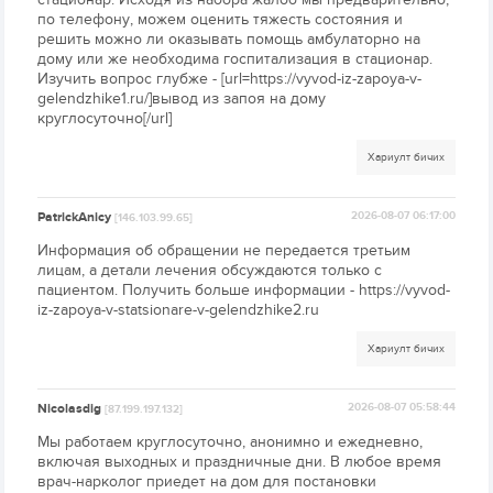
по телефону, можем оценить тяжесть состояния и
решить можно ли оказывать помощь амбулаторно на
дому или же необходима госпитализация в стационар.
Изучить вопрос глубже - [url=https://vyvod-iz-zapoya-v-
gelendzhike1.ru/]вывод из запоя на дому
круглосуточно[/url]
Хариулт бичих
PatrickAnicy
2026-08-07 06:17:00
[146.103.99.65]
Информация об обращении не передается третьим
лицам, а детали лечения обсуждаются только с
пациентом. Получить больше информации - https://vyvod-
iz-zapoya-v-statsionare-v-gelendzhike2.ru
Хариулт бичих
Nicolasdig
2026-08-07 05:58:44
[87.199.197.132]
Мы работаем круглосуточно, анонимно и ежедневно,
включая выходных и праздничные дни. В любое время
врач-нарколог приедет на дом для постановки