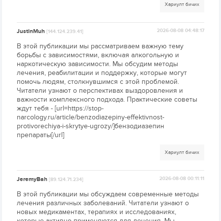
Хариулт бичих
JustinMuh
2026-08-08 04:48:17
[144.124.239.41]
В этой публикации мы рассматриваем важную тему
борьбы с зависимостями, включая алкогольную и
наркотическую зависимости. Мы обсудим методы
лечения, реабилитации и поддержку, которые могут
помочь людям, столкнувшимся с этой проблемой.
Читатели узнают о перспективах выздоровления и
важности комплексного подхода. Практические советы
ждут тебя - [url=https://stop-
narcology.ru/article/benzodiazepiny-effektivnost-
protivorechiya-i-skrytye-ugrozy/]бензодиазепин
препараты[/url]
Хариулт бичих
JeremyBah
2026-08-08 00:11:11
[89.124.71.234]
В этой публикации мы обсуждаем современные методы
лечения различных заболеваний. Читатели узнают о
новых медикаментах, терапиях и исследованиях,
которые активно применяются для лечения. Мы