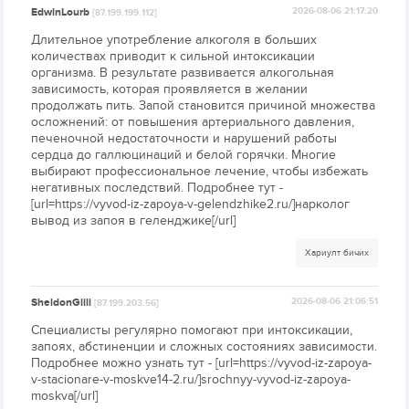
EdwinLourb
2026-08-06 21:17:20
[87.199.199.112]
Длительное употребление алкоголя в больших
количествах приводит к сильной интоксикации
организма. В результате развивается алкогольная
зависимость, которая проявляется в желании
продолжать пить. Запой становится причиной множества
осложнений: от повышения артериального давления,
печеночной недостаточности и нарушений работы
сердца до галлюцинаций и белой горячки. Многие
выбирают профессиональное лечение, чтобы избежать
негативных последствий. Подробнее тут -
[url=https://vyvod-iz-zapoya-v-gelendzhike2.ru/]нарколог
вывод из запоя в геленджике[/url]
Хариулт бичих
SheldonGlili
2026-08-06 21:06:51
[87.199.203.56]
Специалисты регулярно помогают при интоксикации,
запоях, абстиненции и сложных состояниях зависимости.
Подробнее можно узнать тут - [url=https://vyvod-iz-zapoya-
v-stacionare-v-moskve14-2.ru/]srochnyy-vyvod-iz-zapoya-
moskva[/url]