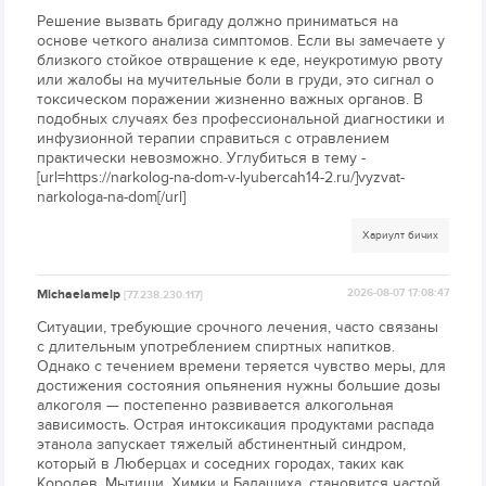
Решение вызвать бригаду должно приниматься на
основе четкого анализа симптомов. Если вы замечаете у
близкого стойкое отвращение к еде, неукротимую рвоту
или жалобы на мучительные боли в груди, это сигнал о
токсическом поражении жизненно важных органов. В
подобных случаях без профессиональной диагностики и
инфузионной терапии справиться с отравлением
практически невозможно. Углубиться в тему -
[url=https://narkolog-na-dom-v-lyubercah14-2.ru/]vyzvat-
narkologa-na-dom[/url]
Хариулт бичих
Michaelamelp
2026-08-07 17:08:47
[77.238.230.117]
Ситуации, требующие срочного лечения, часто связаны
с длительным употреблением спиртных напитков.
Однако с течением времени теряется чувство меры, для
достижения состояния опьянения нужны большие дозы
алкоголя — постепенно развивается алкогольная
зависимость. Острая интоксикация продуктами распада
этанола запускает тяжелый абстинентный синдром,
который в Люберцах и соседних городах, таких как
Королев, Мытищи, Химки и Балашиха, становится частой