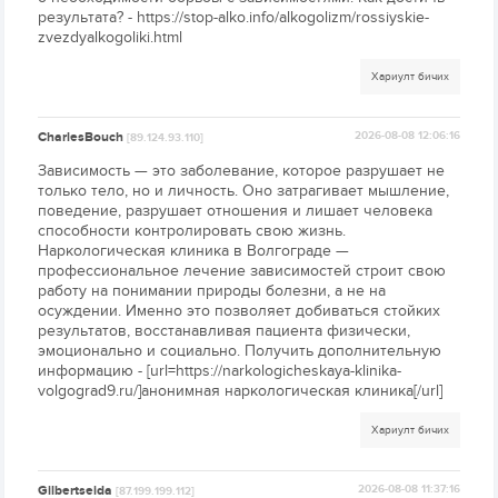
результата? - https://stop-alko.info/alkogolizm/rossiyskie-
zvezdyalkogoliki.html
Хариулт бичих
CharlesBouch
2026-08-08 12:06:16
[89.124.93.110]
Зависимость — это заболевание, которое разрушает не
только тело, но и личность. Оно затрагивает мышление,
поведение, разрушает отношения и лишает человека
способности контролировать свою жизнь.
Наркологическая клиника в Волгограде —
профессиональное лечение зависимостей строит свою
работу на понимании природы болезни, а не на
осуждении. Именно это позволяет добиваться стойких
результатов, восстанавливая пациента физически,
эмоционально и социально. Получить дополнительную
информацию - [url=https://narkologicheskaya-klinika-
volgograd9.ru/]анонимная наркологическая клиника[/url]
Хариулт бичих
Gilbertseida
2026-08-08 11:37:16
[87.199.199.112]