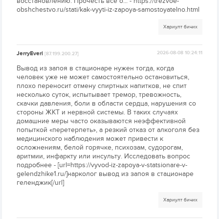
восстановлению. Прочесть всё о... - https://trezvoe-
obshchestvo.ru/stati/kak-vyyti-iz-zapoya-samostoyatelno.html
Хариулт бичих
JerryEveri
2026-08-08 10:24:11
[87.199.200.27]
Вывод из запоя в стационаре нужен тогда, когда
человек уже не может самостоятельно остановиться,
плохо переносит отмену спиртных напитков, не спит
несколько суток, испытывает тремор, тревожность,
скачки давления, боли в области сердца, нарушения со
стороны ЖКТ и нервной системы. В таких случаях
домашние меры часто оказываются неэффективной
попыткой «перетерпеть», а резкий отказ от алкоголя без
медицинского наблюдения может привести к
осложнениям, белой горячке, психозам, судорогам,
аритмии, инфаркту или инсульту. Исследовать вопрос
подробнее - [url=https://vyvod-iz-zapoya-v-statsionare-v-
gelendzhike1.ru/]нарколог вывод из запоя в стационаре
геленджик[/url]
Хариулт бичих