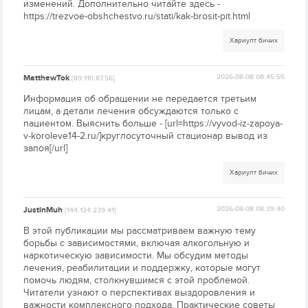
изменений. Дополнительно читайте здесь -
https://trezvoe-obshchestvo.ru/stati/kak-brosit-pit.html
Хариулт бичих
MatthewTok
2026-08-08 08:45:55
[89.110.87.56]
Информация об обращении не передается третьим
лицам, а детали лечения обсуждаются только с
пациентом. Выяснить больше - [url=https://vyvod-iz-zapoya-
v-koroleve14-2.ru/]круглосуточный стационар вывод из
запоя[/url]
Хариулт бичих
JustinMuh
2026-08-08 08:39:40
[144.124.239.41]
В этой публикации мы рассматриваем важную тему
борьбы с зависимостями, включая алкогольную и
наркотическую зависимости. Мы обсудим методы
лечения, реабилитации и поддержку, которые могут
помочь людям, столкнувшимся с этой проблемой.
Читатели узнают о перспективах выздоровления и
важности комплексного подхода. Практические советы