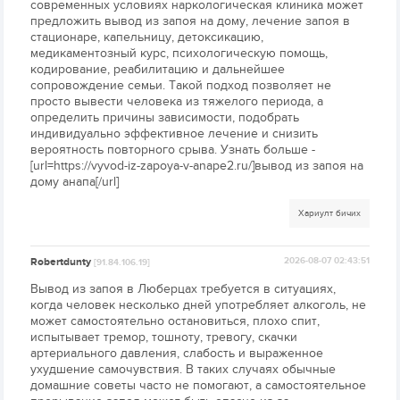
современных условиях наркологическая клиника может
предложить вывод из запоя на дому, лечение запоя в
стационаре, капельницу, детоксикацию,
медикаментозный курс, психологическую помощь,
кодирование, реабилитацию и дальнейшее
сопровождение семьи. Такой подход позволяет не
просто вывести человека из тяжелого периода, а
определить причины зависимости, подобрать
индивидуально эффективное лечение и снизить
вероятность повторного срыва. Узнать больше -
[url=https://vyvod-iz-zapoya-v-anape2.ru/]вывод из запоя на
дому анапа[/url]
Хариулт бичих
Robertdunty
2026-08-07 02:43:51
[91.84.106.19]
Вывод из запоя в Люберцах требуется в ситуациях,
когда человек несколько дней употребляет алкоголь, не
может самостоятельно остановиться, плохо спит,
испытывает тремор, тошноту, тревогу, скачки
артериального давления, слабость и выраженное
ухудшение самочувствия. В таких случаях обычные
домашние советы часто не помогают, а самостоятельное