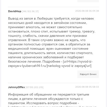
DavidHop
2026-08-08 06:04:38
[146.103.96.37]
Вывод из запоя в Люберцах требуется, когда человек
несколько дней находится в запойном состоянии,
принимает алкоголь, не может самостоятельно
остановиться, плохо спит, испытывает тремор, тревогу,
тошноту, слабость, скачки давления или признаки
отравления. В таких случаях важно не ждать, что
организм полностью справится сам, а обратиться за
медицинской помощью: врач оценивает состояние
пациента, длительность запоя, количество спиртного,
наличие хронических заболеваний и подбирает
безопасное лечение. Подробнее - [url=https://vyvod-iz-
zapoya-v-lyubercah14-1.ru/]narkolog vyvod iz zapoya[/url]
Хариулт бичих
JohnnyOffex
2026-08-08 05:58:33
[87.199.203.219]
Информация об обращении не передается третьим
лицам, а детали лечения обсуждаются только с
пациентом. Исследовать вопрос подробнее -