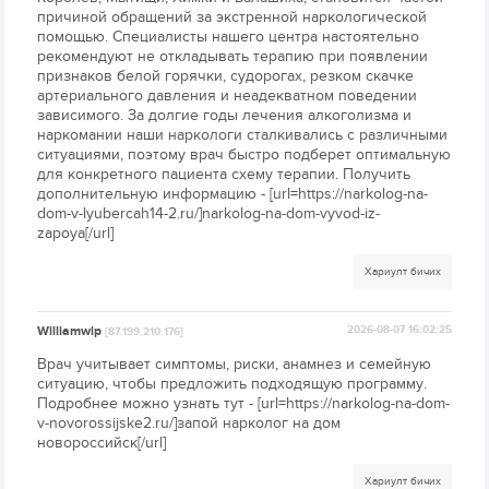
причиной обращений за экстренной наркологической
помощью. Специалисты нашего центра настоятельно
рекомендуют не откладывать терапию при появлении
признаков белой горячки, судорогах, резком скачке
артериального давления и неадекватном поведении
зависимого. За долгие годы лечения алкоголизма и
наркомании наши наркологи сталкивались с различными
ситуациями, поэтому врач быстро подберет оптимальную
для конкретного пациента схему терапии. Получить
дополнительную информацию - [url=https://narkolog-na-
dom-v-lyubercah14-2.ru/]narkolog-na-dom-vyvod-iz-
zapoya[/url]
Хариулт бичих
Williamwip
2026-08-07 16:02:25
[87.199.210.176]
Врач учитывает симптомы, риски, анамнез и семейную
ситуацию, чтобы предложить подходящую программу.
Подробнее можно узнать тут - [url=https://narkolog-na-dom-
v-novorossijske2.ru/]запой нарколог на дом
новороссийск[/url]
Хариулт бичих