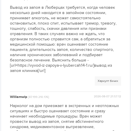
Вывод из запоя в Люберцах требуется, когда человек
несколько дней находится в запойном состоянии,
принимает алкоголь, не может самостоятельно
остановиться, плохо спит, испытывает тремор, тревогу,
тошноту, слабость, скачки давления или признаки
отравления. В таких случаях важно не ждать, что
организм полностью справится сам, а обратиться за
медицинской помощью: врач оценивает состояние
пациента, длительность запоя, количество спиртного,
наличие хронических заболеваний и подбирает
безопасное лечение. Выяснить больше -
[url=https://vyvod-iz-zapoya-v-lyubercah14-1.ru/]вывод из
запоя клиника[/url]
Хариулт бичих
Williamwip
2026-08-07 21:57:12
[87.199.210.176]
Нарколог на дом приезжает в экстренных и неотложных
ситуациях и быстро оценивает состояние и сразу
начинает необходимые процедуры. Врач может
провести вывод из запоя, снятие абстинентного
синдрома, медикаментозное вытрезвление,