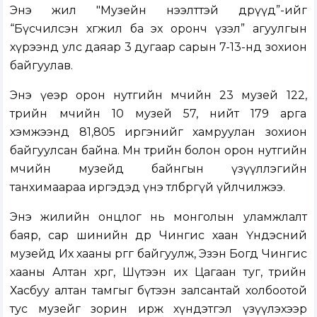
Энэ жил "Музейн нээлттэй өдрүүд”-ийг
“Бүсчилсэн хөгжил ба эх оронч үзэл” агуулгын
хүрээнд улс даяар 3 дугаар сарын 7-13-нд зохион
байгуулав.
Энэ үеэр орон нутгийн өмчийн 23 музей 122,
төрийн өмчийн 10 музей 57, нийт 179 арга
хэмжээнд 81,805 иргэнийг хамруулан зохион
байгуулсан байна. Мөн төрийн болон орон нутгийн
өмчийн музейд байнгын үзүүллэгийн
танхимаараа иргэдэд үнэ төлбөргүй үйлчилжээ.
Энэ жилийн онцлог нь монголын уламжлалт
баяр, сар шинийн өдөр Чингис хаан Үндэсний
музейд Их хааны өргөөг байгуулж, Эзэн Богд Чингис
хааны Алтан хөрөг, Шүтээн их Цагаан туг, төрийн
Хасбуу алтан тамгыг бүтээн залсантай холбоотой
тус музейг зорин ирж хүндэтгэл үзүүлэхээр