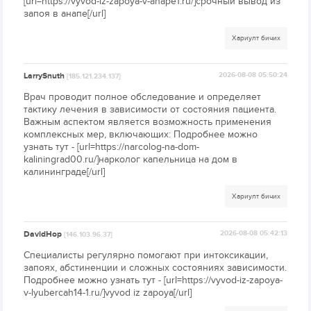
[url=https://vyvod-iz-zapoya-v-anape1.ru/]срочный вывод из
запоя в анапе[/url]
Хариулт бичих
LarrySnuth
2026-08-08 05:50:24
[185.121.234.137]
Врач проводит полное обследование и определяет
тактику лечения в зависимости от состояния пациента.
Важным аспектом является возможность применения
комплексных мер, включающих: Подробнее можно
узнать тут - [url=https://narcolog-na-dom-
kaliningrad00.ru/]нарколог капельница на дом в
калининграде[/url]
Хариулт бичих
DavidHop
2026-08-08 05:42:13
[146.103.96.37]
Специалисты регулярно помогают при интоксикации,
запоях, абстиненции и сложных состояниях зависимости.
Подробнее можно узнать тут - [url=https://vyvod-iz-zapoya-
v-lyubercah14-1.ru/]vyvod iz zapoya[/url]