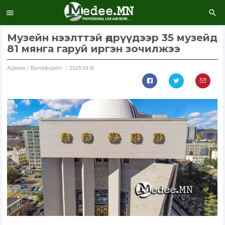
Музейн нээлттэй өдрүүдээр 35 музейд
81 мянга гаруй иргэн зочилжээ
Aдмин / Боловсрол
2025.03.16