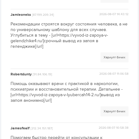
Jamieoneks
2026-08-07 14:43:12
[87.199.209.34]
Рекомендации строятся вокруг состояния человека, а не
по универсальному шаблону для всех случаев.
Углубиться в тему - [url=https://vyvod-iz-zapoya-v-
gelendzhike4.ru/]срочный вывод из запоя в
геленджике[/url]
Хариулт бичих
Robertdunty
2026-08-07 11:06:58
[91.84.106.19]
Помощь оказывают врачи с практикой в наркологии,
психиатрии и восстановительной терапии. Детальнее -
[url=https://vyvod-iz-zapoya-v-lyubercah14-2.ru/]вывод из
запоя анонимно[/url]
Хариулт бичих
Jamesfealf
2026-08-07 10:58:38
[212.34.151.187]
Помогаем быстро перейти от консультации к