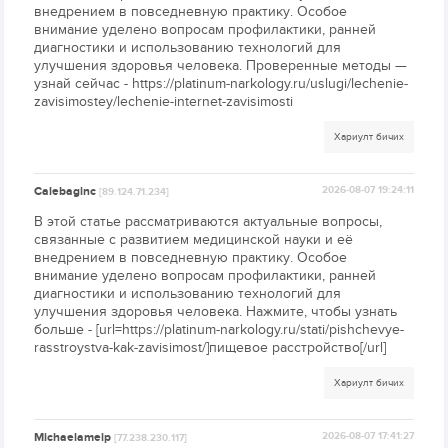
внедрением в повседневную практику. Особое
внимание уделено вопросам профилактики, ранней
диагностики и использованию технологий для
улучшения здоровья человека. Проверенные методы —
узнай сейчас - https://platinum-narkology.ru/uslugi/lechenie-
zavisimostey/lechenie-internet-zavisimosti
Хариулт бичих
Calebaginc
2026-08-07 19:24:11
[89.124.71.234]
В этой статье рассматриваются актуальные вопросы,
связанные с развитием медицинской науки и её
внедрением в повседневную практику. Особое
внимание уделено вопросам профилактики, ранней
диагностики и использованию технологий для
улучшения здоровья человека. Нажмите, чтобы узнать
больше - [url=https://platinum-narkology.ru/stati/pishchevye-
rasstroystva-kak-zavisimost/]пищевое расстройство[/url]
Хариулт бичих
Michaelamelp
2026-08-07 17:41:27
[77.238.230.117]