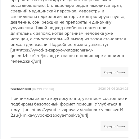
восстановлению. В стационаре рядом находится врач,
средний медицинский персонал, медсестры и
специалисты наркологии, которые контролируют пульс,
давление, сон, реакции на препараты и динамику
улучшения. Такой подход особенно важен при
длительных запоях, когда организм человека уже
истощен, а самостоятельный выход из запоя становится
опасен для жизни. Подробнее можно узнать тут -
[url=https://vyvod-iz-zapoya-v-statsionare-v-
gelendzhike1.ru/]вывод из запоя в стационаре анонимно
геленджик[/url]
Хариулт бичих
SheldonGlili
2026-08-06 21:24:25
[87.199.203.56]
Принимаем заявки круглосуточно, уточняем состояние и
подбираем безопасный формат помощи. Углубиться в
тему - [url=https://vyvod-iz-zapoya-v-stacionare-v-moskve14-
2.ru/]klinika-vyvod-iz-zapoya-moskva[/url]
Хариулт бичих