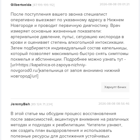
Gilbertseida
2026-08-08 09:01:21
[87.199.199.112]
После поступления вашего звонка специалист
оперативно выезжает по указанному адресу в Нижнем
Новгороде и проводит первичную диагностику. Врач
измеряет основные жизненные показатели:
артериальное давление, пульс, сатурацию кислорода в
крови и оценивает степень алкогольной интоксикации.
Затем подбирается индивидуальный состав капельницы,
который позволяет максимально быстро снять симптомы
похмелья и абстиненции. Подробнее можно узнать тут -
[url=https://kapelnica-ot-zapoya-nizhniy-
novgorod0.ru/]капельница от запоя анонимно нижний
новгород[/url]
Хариулт бичих
JeremyBah
2026-08-08 08:56:46
[89.124.71.234]
В этой статье мы обсудим процесс восстановления
после зависимостей, акцентируя внимание на различных
методах и подходах к реабилитации. Читатели узнают,
как создать план выздоровления и использовать
полезные ресурсы для достижения устойчивых