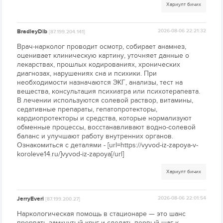
Хариулт бичих
BradleyDib
2026-08-06 22:21:32
[87.199.204.141]
Врач-нарколог проводит осмотр, собирает анамнез,
оценивает клиническую картину, уточняет данные о
лекарствах, прошлых кодированиях, хронических
диагнозах, нарушениях сна и психики. При
необходимости назначаются ЭКГ, анализы, тест на
вещества, консультация психиатра или психотерапевта.
В лечении используются солевой раствор, витамины,
седативные препараты, гепатопротекторы,
кардиопротекторы и средства, которые нормализуют
обменные процессы, восстанавливают водно-солевой
баланс и улучшают работу внутренних органов.
Ознакомиться с деталями - [url=https://vyvod-iz-zapoya-v-
koroleve14.ru/]vyvod-iz-zapoya[/url]
Хариулт бичих
JerryEveri
2026-08-06 22:01:54
[87.199.200.27]
Наркологическая помощь в стационаре — это шанс
прервать замкнутый круг и сделать первый шаг к