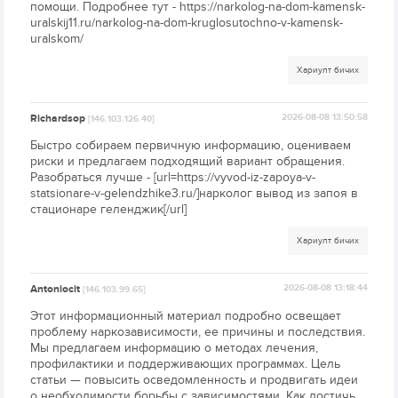
помощи. Подробнее тут - https://narkolog-na-dom-kamensk-
uralskij11.ru/narkolog-na-dom-kruglosutochno-v-kamensk-
uralskom/
Хариулт бичих
Richardsop
2026-08-08 13:50:58
[146.103.126.40]
Быстро собираем первичную информацию, оцениваем
риски и предлагаем подходящий вариант обращения.
Разобраться лучше - [url=https://vyvod-iz-zapoya-v-
statsionare-v-gelendzhike3.ru/]нарколог вывод из запоя в
стационаре геленджик[/url]
Хариулт бичих
Antoniocit
2026-08-08 13:18:44
[146.103.99.65]
Этот информационный материал подробно освещает
проблему наркозависимости, ее причины и последствия.
Мы предлагаем информацию о методах лечения,
профилактики и поддерживающих программах. Цель
статьи — повысить осведомленность и продвигать идеи
о необходимости борьбы с зависимостями. Как достичь