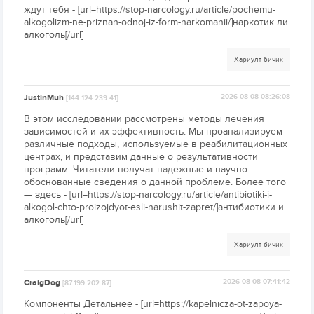
ждут тебя - [url=https://stop-narcology.ru/article/pochemu-
alkogolizm-ne-priznan-odnoj-iz-form-narkomanii/]наркотик ли
алкоголь[/url]
Хариулт бичих
JustinMuh
2026-08-08 08:26:08
[144.124.239.41]
В этом исследовании рассмотрены методы лечения
зависимостей и их эффективность. Мы проанализируем
различные подходы, используемые в реабилитационных
центрах, и представим данные о результативности
программ. Читатели получат надежные и научно
обоснованные сведения о данной проблеме. Более того
— здесь - [url=https://stop-narcology.ru/article/antibiotiki-i-
alkogol-chto-proizojdyot-esli-narushit-zapret/]антибиотики и
алкоголь[/url]
Хариулт бичих
CraigDog
2026-08-08 07:41:42
[87.199.202.87]
Компоненты Детальнее - [url=https://kapelnicza-ot-zapoya-