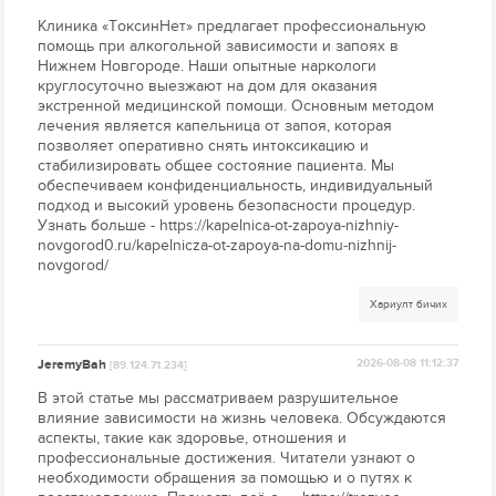
Клиника «ТоксинНет» предлагает профессиональную
помощь при алкогольной зависимости и запоях в
Нижнем Новгороде. Наши опытные наркологи
круглосуточно выезжают на дом для оказания
экстренной медицинской помощи. Основным методом
лечения является капельница от запоя, которая
позволяет оперативно снять интоксикацию и
стабилизировать общее состояние пациента. Мы
обеспечиваем конфиденциальность, индивидуальный
подход и высокий уровень безопасности процедур.
Узнать больше - https://kapelnica-ot-zapoya-nizhniy-
novgorod0.ru/kapelnicza-ot-zapoya-na-domu-nizhnij-
novgorod/
Хариулт бичих
JeremyBah
2026-08-08 11:12:37
[89.124.71.234]
В этой статье мы рассматриваем разрушительное
влияние зависимости на жизнь человека. Обсуждаются
аспекты, такие как здоровье, отношения и
профессиональные достижения. Читатели узнают о
необходимости обращения за помощью и о путях к