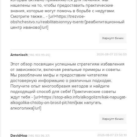
нацелены на то, чтобы предоставить практические
знания, которые могут помочь в борьбе с недугами.
Смотрите также... - [url=https://trezvoe-
obshchestvo.ru/reabilitatsionnyy-tsentr/]реабилитационный
центр иваново[/url]
Хариулт бичих
Antoniocit
2026-08-07 23:56:59
[146.103.99.65]
Этот обзор посвящен успешным стратегиям избавления
от зависимости, включая реальные примеры и советы.
Мы разоблачим мифы и предоставим читателям
достоверную информацию о различных подходах.
Получите опыт многообразия методов и найдите
подходящий способ для себя! Практические советы
ждут тебя - [url=https://stop-alko.info/alkogolizm/kak-napugat-
alkogolika-chtoby-on-brosil-pit.html]как напугать
алкоголика[/url]
Хариулт бичих
DavidHop
2026-08-07 23:50:10
[146.103.96.37]