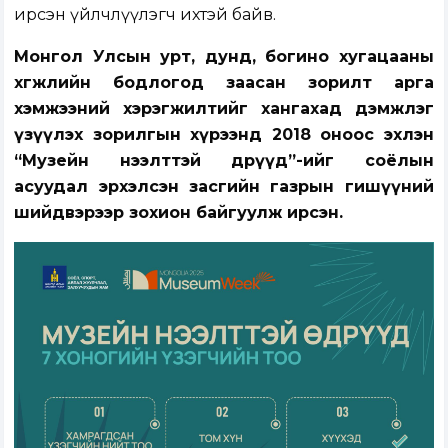
ирсэн үйлчлүүлэгч ихтэй байв.
Монгол Улсын урт, дунд, богино хугацааны
хөгжлийн бодлогод заасан зорилт арга
хэмжээний хэрэгжилтийг хангахад дэмжлэг
үзүүлэх зорилгын хүрээнд 2018 оноос эхлэн
“Музейн нээлттэй өдрүүд”-ийг соёлын
асуудал эрхэлсэн засгийн газрын гишүүний
шийдвэрээр зохион байгуулж ирсэн.