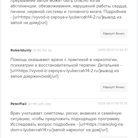
прерывание запоя может быть опасно из-за
абстиненции, обезвоживания, нарушений работы сердца,
печени, нервной системы и головного мозга. Подробнее
- [url=https://vyvod-iz-zapoya-v-lyubercah14-2.ru/]вывод из
запоя на дому[/url]
Хариулт бичих
Robertdunty
2026-08-07 01:24:47
[91.84.106.19]
Помощь оказывают врачи с практикой в наркологии,
психиатрии и восстановительной терапии. Детальнее -
[url=https://vyvod-iz-zapoya-v-lyubercah14-2.ru/]вывод из
запоя дзержинский[/url]
Хариулт бичих
PeterFlall
2026-08-07 00:51:35
[87.199.209.209]
Врач учитывает симптомы, риски, анамнез и семейную
ситуацию, чтобы предложить подходящую программу.
Исследовать вопрос подробнее - [url=https://narkolog-na-
dom-v-lyubercah14.ru/]запой нарколог на дом[/url]