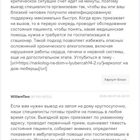
критической ситуации счет идет на минуты, поэтому
выезд специалиста организован так, чтобы вы или ваш
близкий человек получили квалифицированную
поддержку максимально быстро. Когда врач приезжает
на вызов, то в первую очередь проводит обследование
состояния пациента, чтобы понять, какая медицинская
помощь нужна и требуется ли госпитализация в
стационар. Такой подход позволяет избежать опасных
осложнений хронического алкоголизма, включая
нарушения работы сердца, печени и нервной системы,
еще на догоспитальном этапе. Углубиться в тему -
[url=https://narkolog-na-dom-v-lyubercah14-2.ru/]нарколог на
дом люберцы[/url]
Хариулт бичих
WilliamTow
2026-08-07 06:26:51
[87.199.197.52]
Если вам нужен вывод из запоя на дому круглосуточно,
наши специалисты готовы прийти на помощь в любое
время суток. Выездной врач приезжает по указанному
адресу, проводит первичный прием, оценивает тяжесть
состояния пациента, собирает анамнез, определяет
показания к амбулаторной помощи или госпитализации в
стационар. Исходя из набора жалоб мы предварительно,