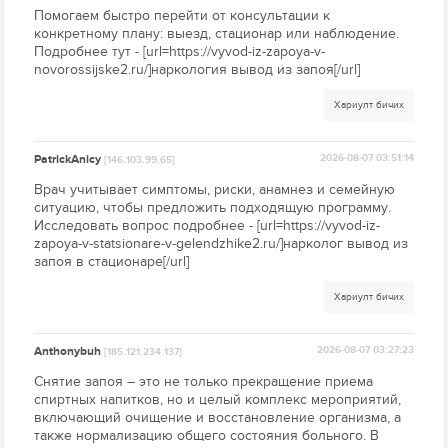
Помогаем быстро перейти от консультации к
конкретному плану: выезд, стационар или наблюдение.
Подробнее тут - [url=https://vyvod-iz-zapoya-v-
novorossijske2.ru/]наркология вывод из запоя[/url]
Хариулт бичих
PatrickAnicy
2026-08-07 03:51:14
[146.103.99.65]
Врач учитывает симптомы, риски, анамнез и семейную
ситуацию, чтобы предложить подходящую программу.
Исследовать вопрос подробнее - [url=https://vyvod-iz-
zapoya-v-statsionare-v-gelendzhike2.ru/]нарколог вывод из
запоя в стационаре[/url]
Хариулт бичих
Anthonybuh
2026-08-07 03:27:23
[185.121.234.137]
Снятие запоя – это не только прекращение приема
спиртных напитков, но и целый комплекс мероприятий,
включающий очищение и восстановление организма, а
также нормализацию общего состояния больного. В