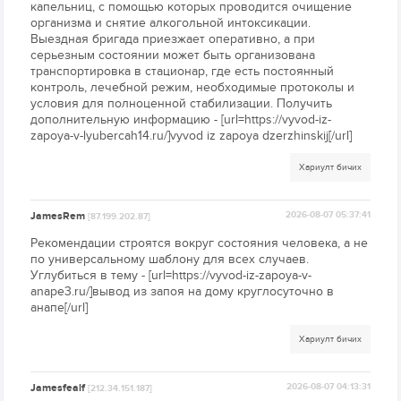
капельниц, с помощью которых проводится очищение
организма и снятие алкогольной интоксикации.
Выездная бригада приезжает оперативно, а при
серьезным состоянии может быть организована
транспортировка в стационар, где есть постоянный
контроль, лечебной режим, необходимые протоколы и
условия для полноценной стабилизации. Получить
дополнительную информацию - [url=https://vyvod-iz-
zapoya-v-lyubercah14.ru/]vyvod iz zapoya dzerzhinskij[/url]
Хариулт бичих
JamesRem
2026-08-07 05:37:41
[87.199.202.87]
Рекомендации строятся вокруг состояния человека, а не
по универсальному шаблону для всех случаев.
Углубиться в тему - [url=https://vyvod-iz-zapoya-v-
anape3.ru/]вывод из запоя на дому круглосуточно в
анапе[/url]
Хариулт бичих
Jamesfealf
2026-08-07 04:13:31
[212.34.151.187]