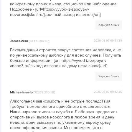
конкретному плану: выезд, стационар или наблюдение.
Подробнее - [url=https://vyvod-iz-zapoya-v-
novorossijske2.ru/]срочный вывод из запоя[/url]
Хариулт бичих
JamesRem
2026-08-07 09:51:38
[87.199.202.87]
Рекомендации строятся вокруг состояния человека, а не
по универсальному шаблону для всех случаев. Получить
больше информации - [url=https://vyvod-iz-zapoya-v-
anape3.ru/]вывод из запоя на дому цена анапа[/url]
Хариулт бичих
Michaelamelp
2026-08-07 09:12:26
[77.238.230.117]
Алкогольная зависимость и ее острые последствия
требуют немедленного врачебного вмешательства.
Наша наркологическая служба в Люберцах предлагает
оперативный вызов нарколога в любое время и день
недели, врач выезжает по указанному адресу сразу
после оформления заявки. Мы понимаем, что в