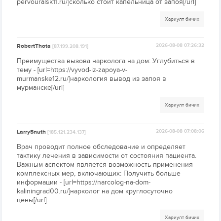
pervouralsk11.ru/]сколько стоит капельница от запоя[/url]
Хариулт бичих
RobertThota
2026-08-08 07:26:32
[87.199.208.191]
Преимущества вызова нарколога на дом: Углубиться в
тему - [url=https://vyvod-iz-zapoya-v-
murmanske12.ru/]наркология вывод из запоя в
мурманске[/url]
Хариулт бичих
LarrySnuth
2026-08-08 07:08:06
[185.121.234.137]
Врач проводит полное обследование и определяет
тактику лечения в зависимости от состояния пациента.
Важным аспектом является возможность применения
комплексных мер, включающих: Получить больше
информации - [url=https://narcolog-na-dom-
kaliningrad00.ru/]нарколог на дом круглосуточно
цены[/url]
Хариулт бичих