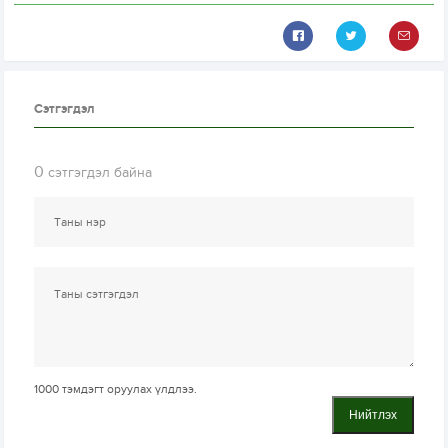
Сэтгэгдэл
0
сэтгэгдэл байна
1000
тэмдэгт оруулах үлдлээ.
Нийтлэх