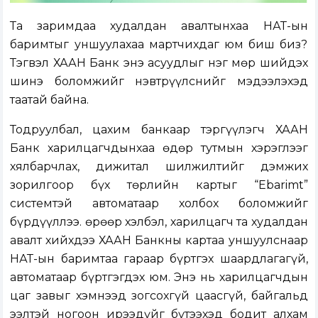
Та заримдаа худалдан авалтынхаа НӨАТ-ын
баримтыг уншуулахаа мартчихдаг юм биш биз?
Тэгвэл ХААН Банк энэ асуудлыг нэг мөр шийдэх
шинэ боломжийг нэвтрүүлснийг мэдээлэхэд
таатай байна.
Тодруулбал, цахим банкаар тэргүүлэгч ХААН
Банк харилцагчдынхаа өдөр тутмын хэрэглээг
хялбарчлах, дижитал шилжилтийг дэмжих
зорилгоор бүх төрлийн картыг “Ebarimt”
системтэй автоматаар холбох боломжийг
бүрдүүллээ. Өөрөөр хэлбэл, харилцагч та худалдан
авалт хийхдээ ХААН Банкны картаа уншуулснаар
НӨАТ-ын баримтаа гараар бүртгэх шаардлагагүй,
автоматаар бүртгэгдэх юм. Энэ нь харилцагчдын
цаг завыг хэмнээд зогсохгүй цаасгүй, байгальд
ээлтэй ногоон ирээдүйг бүтээхэд бодит алхам