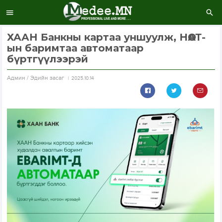
ХААН Банкны картаа уншуулж, НӨАТ-
ын баримтаа автоматаар
бүртгүүлээрэй
Aдмин / Эдийн засаг
2025.10.14