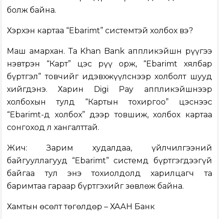
болж байна.
Хэрхэн картаа “Ebarimt” системтэй холбох вэ?
Маш амархан. Та Khan Bank аппликэйшн рүүгээ
нэвтрэн “Карт” цэс рүү орж, “Ebarimt хялбар
бүртгэл” товчийг идэвхжүүлснээр холболт шууд
хийгдэнэ. Харин Digi Pay аппликэйшнээр
холбохын тулд “Картын тохиргоо” цэснээс
“Ebarimt-д холбох” дээр товшиж, холбох картаа
сонгоход л хангалттай.
Жич: Зарим худалдаа, үйлчилгээний
байгууллагууд “Ebarimt” системд бүртгэгдээгүй
байгаа тул энэ тохиолдолд харилцагч та
баримтаа гараар бүртгэхийг зөвлөж байна.
Хамтын өсөлт төгөлдөр – ХААН Банк